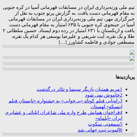
تیم ملی وزنه‌برداری ایران در مسابقات قهرمانی آسیا در کره جنوبی
به مقام قهرمانی دست یافت. به گزارش پرتو جنوب به نقل از
خبرگزاری مهر، تیم ملی وزنه‌برداری ایران در مسابقات قهرمانی
آسیا در جینجوی کره جنوبی با ۶۳۵ امتیاز به مقام قهرمانی دست
یافت و ازبکستان با ۶۳۱ امتیاز در رده دوم ایستاد. حسین سلطانی ۲
طلا و یک نقره، آیت شریفی و علیرضا یوسفی هر کدام یک نقره،
مصطفی جوادی و فاطمه کشاورز […]
پربازدیدها
1
مریم همتیان بازیگر سینما و تئاتر درگذشت
2
خاموش نمی شود
3
راه‌یابی فیلم کوتاه «بی‌خوابی» به جشنواره «تابستان فیلم
اینسکو» لهستان
4
فراخوان همایش طرح واره ملی شاعران ایلیاتی و عشایری
ایران «ایلماه»
5
سمفونی سکوت
6
الموت ثبت جهانی شد