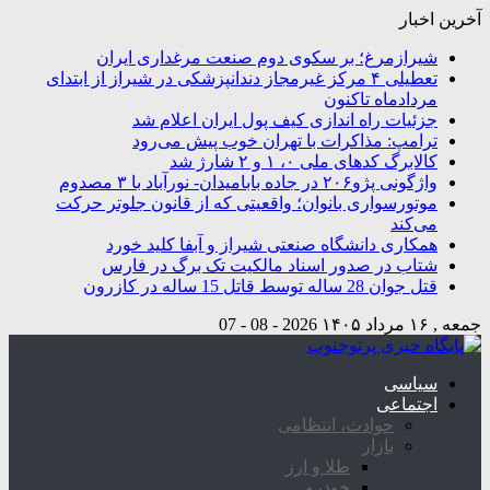
آخرین اخبار
شیرازمرغ؛ بر سکوی دوم صنعت مرغداری ایران
تعطیلی ۴ مرکز غیرمجاز دندانپزشکی در شیراز از ابتدای
مردادماه تاکنون
جزئیات راه اندازی کیف پول ایران اعلام شد
ترامپ: مذاکرات با تهران خوب پیش می‌رود
کالابرگ کدهای ملی ۰، ۱ و ۲ شارژ شد
واژگونی پژو۲۰۶ در جاده بابامیدان- نورآباد با ۳ مصدوم
موتورسواری بانوان؛ واقعیتی که از قانون جلوتر حرکت
می‌کند
همکاری دانشگاه صنعتی شیراز و آبفا کلید خورد
شتاب در صدور اسناد مالکیت تک برگ در فارس
قتل جوان 28 ساله توسط قاتل 15 ساله در کازرون
جمعه , ۱۶ مرداد ۱۴۰۵
2026 - 08 - 07
سیاسی
اجتماعی
حوادث، انتظامی
بازار
طلا و ارز
خودرو