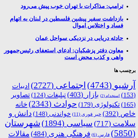
ترامپ: مذاکرات با تهران خوب پیش می‌رود
بازداشت سفیر پیشین فلسطین در لبنان به اتهام
فساد و اختلاس اموال
حادثه دریایی در نزدیکی سواحل عمان
معاون دفتر پزشکیان: ادعای استعفای رئیس‌جمهور
واهی و کذب محض است
برچسب ها
آرشیو
(4743)
اجتماعی
(2727)
ادبیات
بازار
(403)
(153)
تبلیغات
(124)
تصاویر
استخدام
(2)
حوادث
(2343)
خانه
(165)
تکنولوژی
(179)
دانش و
خاص
(392)
خواندنی
(148)
خبر فوری
(11)
شهرستان
سیاسی
(1894)
سلامت
(717)
(5850)
فرهنگی هنری
(484)
مقالات
فارس
(6)