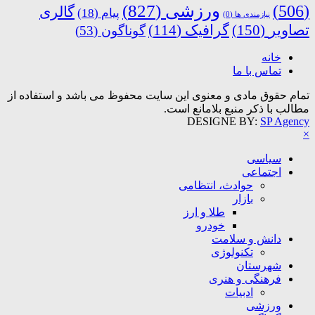
ورزشی
(827)
(506)
گالری
پیام
(18)
نیازمندی ها
(0)
تصاویر
(150)
گرافیک
(114)
گوناگون
(53)
خانه
تماس با ما
تمام حقوق مادی و معنوی این سایت محفوظ می باشد و استفاده از
مطالب با ذکر منبع بلامانع است.
DESIGNE BY:
SP Agency
×
سیاسی
اجتماعی
حوادث، انتظامی
بازار
طلا و ارز
خودرو
دانش و سلامت
تکنولوژی
شهرستان
فرهنگی و هنری
ادبیات
ورزشی