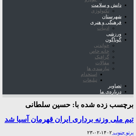
دانش و سلامت
تکنولوژی
شهرستان
فرهنگی و هنری
ادبیات
ورزشی
گوناگون
خواندنی
خانه خاص
گرافیک
مقالات
نیازمندی ها
استخدام
تبلیغات
تصاویر
درباره‌ی ما
برچسب زده شده با:
حسین سلطانی
تیم ملی وزنه برداری ایران قهرمان آسیا شد
پرتو جنوب
۱۴۰۲-۰۲-۲۳