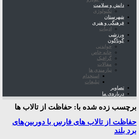
دانش و سلامت
تکنولوژی
شهرستان
فرهنگی و هنری
ادبیات
ورزشی
گوناگون
خواندنی
خانه خاص
گرافیک
مقالات
نیازمندی ها
استخدام
تبلیغات
تصاویر
درباره‌ی ما
برچسب زده شده با:
حفاظت از تالاب ها
حفاظت از تالاب های فارس با دوربین‌های
برد بلند