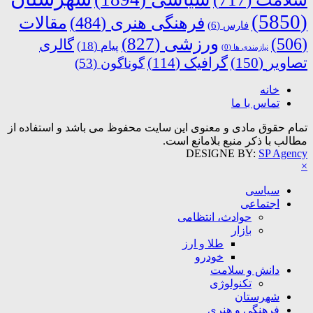
(5850)
فرهنگی هنری
(484)
مقالات
فارس
(6)
ورزشی
(827)
(506)
گالری
پیام
(18)
نیازمندی ها
(0)
تصاویر
(150)
گرافیک
(114)
گوناگون
(53)
خانه
تماس با ما
تمام حقوق مادی و معنوی این سایت محفوظ می باشد و استفاده از
مطالب با ذکر منبع بلامانع است.
DESIGNE BY:
SP Agency
×
سیاسی
اجتماعی
حوادث، انتظامی
بازار
طلا و ارز
خودرو
دانش و سلامت
تکنولوژی
شهرستان
فرهنگی و هنری