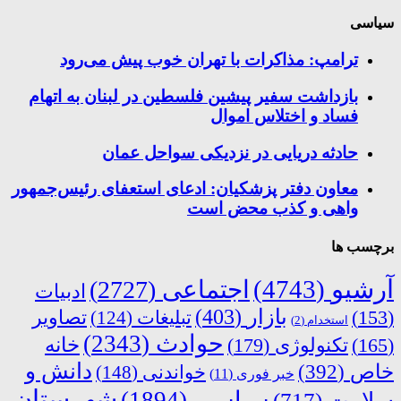
سیاسی
ترامپ: مذاکرات با تهران خوب پیش می‌رود
بازداشت سفیر پیشین فلسطین در لبنان به اتهام
فساد و اختلاس اموال
حادثه دریایی در نزدیکی سواحل عمان
معاون دفتر پزشکیان: ادعای استعفای رئیس‌جمهور
واهی و کذب محض است
برچسب ها
آرشیو
(4743)
اجتماعی
(2727)
ادبیات
بازار
(403)
(153)
تبلیغات
(124)
تصاویر
استخدام
(2)
حوادث
(2343)
خانه
(165)
تکنولوژی
(179)
دانش و
خاص
(392)
خواندنی
(148)
خبر فوری
(11)
شهرستان
سیاسی
(1894)
سلامت
(717)