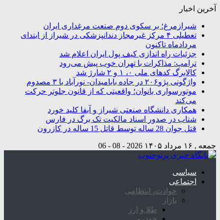
آخرین اخبار
شیرازمرغ؛ بر سکوی دوم صنعت مرغداری ایران
تعطیلی ۴ مرکز غیرمجاز دندانپزشکی در شیراز از ابتدای
مردادماه تاکنون
جزئیات راه اندازی کیف پول ایران اعلام شد
ترامپ: مذاکرات با تهران خوب پیش می‌رود
کالابرگ کدهای ملی ۰، ۱ و ۲ شارژ شد
واژگونی پژو۲۰۶ در جاده بابامیدان- نورآباد با ۳ مصدوم
موتورسواری بانوان؛ واقعیتی که از قانون جلوتر حرکت
می‌کند
همکاری دانشگاه صنعتی شیراز و آبفا کلید خورد
شتاب در صدور اسناد مالکیت تک برگ در فارس
قتل جوان 28 ساله توسط قاتل 15 ساله در کازرون
جمعه , ۱۶ مرداد ۱۴۰۵
2026 - 08 - 06
سیاسی
اجتماعی
حوادث، انتظامی
بازار
طلا و ارز
خودرو