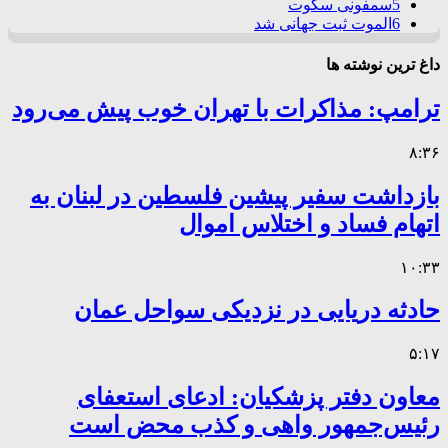
5
سمفونی سکوت
6
الموت ثبت جهانی شد
داغ ترین نوشته ها
ترامپ: مذاکرات با تهران خوب پیش می‌رود
۸:۳۶
بازداشت سفیر پیشین فلسطین در لبنان به
اتهام فساد و اختلاس اموال
۱۰:۳۳
حادثه دریایی در نزدیکی سواحل عمان
۵:۱۷
معاون دفتر پزشکیان: ادعای استعفای
رئیس‌جمهور واهی و کذب محض است