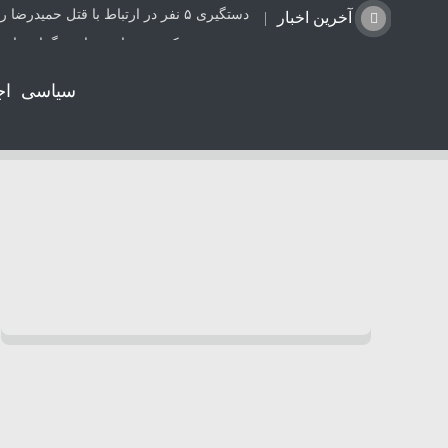
دستگیری ۵ نفر در ارتباط با قتل حمیدرضا رجب‌زاده
آخرین اخبار
توضیح وزیر کشور درباره زمان برگزاری انتخ
کلاژن برای سلامت استخوان زنان مفید اس
سیاسی
اج
یحیی سریع: پالایشگاه آرامکو را هدف قرار د
انفجار کنترل‌شده در معدن سنگ بینک/مردم گ
«کلثوم اکبری» اعدام می‌شود؟
پرونده تخریب ساباط تاریخی کازرون در ش
علیرضا منصوری سرپرست اداره‌کل منابع طب
تاسیسات آرامکوی عربستان منفجر شد
هنوز درباره افزایش قیمت بنزین جمع‌بندی ن