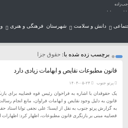
ابات شوراها
ت
تماعی
دانش و سلامت
شهرستان
فرهنگی و هنری
و
ادیم
ناوه نگران نباشند
برچسب زده شده با:
حقوق جزا
عبه ویژه قضایی بررسی می‌شود
یعی و آبخیزداری استان بوشهر شد
قانون مطبوعات نقایص و ابهامات زیادی دارد
شده است/ کالا برگ قطعا افزایش می‌یابد
پرتو جنوب
۱۴۰۴-۰۵-۲۴
قانون به دلیل وجود نقایص و ابهامات فراوان، مانع انجام رسال
به گزارش پرتو جنوب به نقل از ایسنا؛ علی نجفی توانا استا
قضاییه مبنی بر بازنگری قانون مطبوعات، اظهار کرد: اظهارات ا