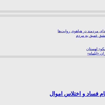
ی مردمند در هیاهوی روایت‌ها
عشق عمیق به مردم
سکو» لهستان
ن «ایلماه»
ام فساد و اختلاس اموال