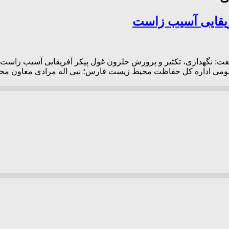
ریقایی آسیب زاست
هداری، تکثیر و پرورش حلزون غول پیکر آفریقایی آسیب زاست و آک
بط عمومی اداره کل حفاظت محیط زیست فارس؛ نبی اله مرادی معاون 