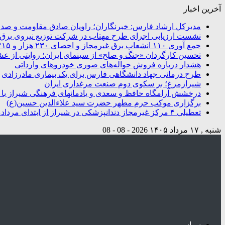
آخرین اخبار
مدیرکل ارشاد فارس: خبرنگاران؛ راویان صادق مقاومت و صدای
نشست ارزیابی اجرای طرح مهتاب در شرکت توزیع نیروی برق شی
جمع آوری ۱۱۰ انشعاب برق غیرمجاز و احصای ۲۳۰ هزار و ۴۱۵ کیلووات ساعت انرژی در شیراز
تحسین کارگردان «جنگ و صلح» از سینمای ایران؛ روایتی از ع
هشدار درباره فروش حواله‌های صوری خودروهای وارداتی
طرح درمانی جهاد دانشگاهی فارس برای یک بیماری مادرزادی
شیرازمرغ؛ بر سکوی دوم صنعت مرغداری ایران
درخشش آرامگاه‌ حافظ و سعدی و یادمانهای فرهنگی شیراز با تو
برگزاری موکب حرم مطهر حضرت سید علاءالدین حسین(ع)
تعطیلی ۴ مرکز غیرمجاز دندانپزشکی در شیراز از ابتدای مردادماه تاکنون
شنبه , ۱۷ مرداد ۱۴۰۵
2026 - 08 - 08
سیاسی