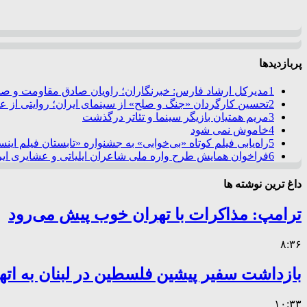
پربازدیدها
1
مدیرکل ارشاد فارس: خبرنگاران؛ راویان صادق مقاومت و صدا
2
تحسین کارگردان «جنگ و صلح» از سینمای ایران؛ روایتی از 
3
مریم همتیان بازیگر سینما و تئاتر درگذشت
4
خاموش نمی شود
5
راه‌یابی فیلم کوتاه «بی‌خوابی» به جشنواره «تابستان فیلم این
6
فراخوان همایش طرح واره ملی شاعران ایلیاتی و عشایری ایرا
داغ ترین نوشته ها
ترامپ: مذاکرات با تهران خوب پیش می‌رود
۸:۳۶
بازداشت سفیر پیشین فلسطین در لبنان به اته
۱۰:۳۳