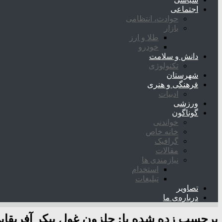
اجتماعی
حوادث، انتظامی
بازار
طلا و ارز
خودرو
دانش و سلامت
تکنولوژی
شهرستان
فرهنگی و هنری
ادبیات
ورزشی
گوناگون
خواندنی
خانه خاص
گرافیک
مقالات
نیازمندی ها
استخدام
تبلیغات
تصاویر
درباره‌ی ما
برچسب زده شده با:
حلزون غول پیکر آفریقای