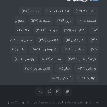
آرشیو
(4743)
اجتماعی
(2727)
ادبیات
(153)
استخدام
(2)
بازار
(404)
تبلیغات
(123)
تصاویر
(165)
تکنولوژی
(179)
حوادث
(2343)
خانه خاص
(392)
خبر فوری
(11)
خواندنی
(148)
دانش و سلامت
(717)
سیاسی
(1894)
شهرستان
(5854)
فارس
(6)
فرهنگی هنری
(484)
مقالات
(506)
نیازمندی ها
(0)
ورزشی
(827)
پیام
(18)
گالری تصاویر
(150)
گرافیک
(114)
گوناگون
(53)
تمام حقوق مادی و معنوی این سایت محفوظ می باشد و استفاده از