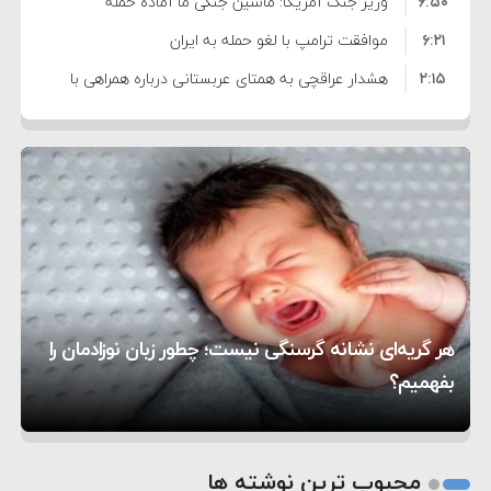
۶:۵۰
نشده است
وزیر جنگ آمریکا: ماشین جنگی ما آماده حمله
۶:۲۱
نظامی علیه ایران است
موافقت ترامپ با لغو حمله به ایران
۲:۱۵
هشدار عراقچی به همتای عربستانی درباره همراهی با
۷:۱۰
آمریکا
مقام ارشد امنیتی: برنامه گسترده‌ای برای پاسخ به
۵:۴۵
دیوانگی آمریکا داریم
ترامپ دستور حملات جدید علیه ایران را صادر کرد
۱۲:۵۹
سپاه: دو نفتکش متخلف مورد اصابت قرار گرفته و
۸:۵۷
متوقف شدند
ترامپ مدعی توافق تاریخی برای خلع سلاح کامل
۱۶:۱۹
حماس شد
اعتراض عراقچی به همتای بلغارستانی به دلیل کمک
۱۰:۱۵
به آمریکا در حملات به ایران
کشورهایی که به متجاوزان کمک می کنند پاسخ
هر گریه‌ای نشانه گرسنگی نیست؛ چطور زبان نوزادمان را
۶:۰۵
سختی خواهند گرفت
سنتکام پایان تجاوز جدید به ایران را اعلام کرد
بفهمیم؟
روی دیگر زندگی
تغذیه پدر می‌تواند بر سلامت نوزاد تأثیر بگذارد
1
2
محبوب ترین نوشته ها