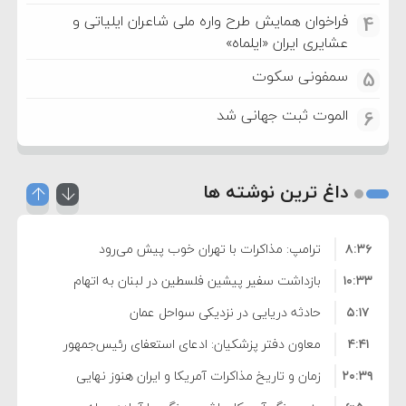
فراخوان همایش طرح واره ملی شاعران ایلیاتی و
4
عشایری ایران «ایلماه»
سمفونی سکوت
5
الموت ثبت جهانی شد
6
داغ ترین نوشته ها
۸:۳۶
ترامپ: مذاکرات با تهران خوب پیش می‌رود
۱۰:۳۳
بازداشت سفیر پیشین فلسطین در لبنان به اتهام
۵:۱۷
فساد و اختلاس اموال
حادثه دریایی در نزدیکی سواحل عمان
۴:۴۱
معاون دفتر پزشکیان: ادعای استعفای رئیس‌جمهور
۲۰:۳۹
واهی و کذب محض است
زمان و تاریخ مذاکرات آمریکا و ایران هنوز نهایی