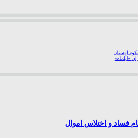
سکو» لهستان
ن «ایلماه»
ام فساد و اختلاس اموال