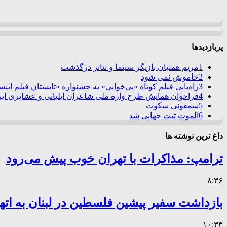
پربازدیدها
1
مریم همتیان بازیگر سینما و تئاتر درگذشت
2
خاموش نمی شود
3
راه‌یابی فیلم کوتاه «بی‌خوابی» به جشنواره «تابستان فیلم این
4
فراخوان همایش طرح واره ملی شاعران ایلیاتی و عشایری ایرا
5
سمفونی سکوت
6
الموت ثبت جهانی شد
داغ ترین نوشته ها
ترامپ: مذاکرات با تهران خوب پیش می‌رود
۸:۳۶
بازداشت سفیر پیشین فلسطین در لبنان به اته
۱۰:۳۳