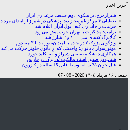
آخرین اخبار
شیرازمرغ؛ بر سکوی دوم صنعت مرغداری ایران
تعطیلی ۴ مرکز غیرمجاز دندانپزشکی در شیراز از ابتدای مردادماه تاکنون
جزئیات راه اندازی کیف پول ایران اعلام شد
ترامپ: مذاکرات با تهران خوب پیش می‌رود
کالابرگ کدهای ملی ۰، ۱ و ۲ شارژ شد
واژگونی پژو۲۰۶ در جاده بابامیدان- نورآباد با ۳ مصدوم
موتورسواری بانوان؛ واقعیتی که از قانون جلوتر حرکت می‌کند
همکاری دانشگاه صنعتی شیراز و آبفا کلید خورد
شتاب در صدور اسناد مالکیت تک برگ در فارس
قتل جوان 28 ساله توسط قاتل 15 ساله در کازرون
جمعه , ۱۶ مرداد ۱۴۰۵
2026 - 08 - 07
سیاسی