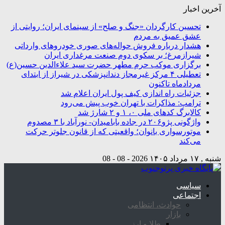
آخرین اخبار
تحسین کارگردان «جنگ و صلح» از سینمای ایران؛ روایتی از
عشق عمیق به مردم
هشدار درباره فروش حواله‌های صوری خودروهای وارداتی
شیرازمرغ؛ بر سکوی دوم صنعت مرغداری ایران
برگزاری موکب حرم مطهر حضرت سید علاءالدین حسین(ع)
تعطیلی ۴ مرکز غیرمجاز دندانپزشکی در شیراز از ابتدای
مردادماه تاکنون
جزئیات راه اندازی کیف پول ایران اعلام شد
ترامپ: مذاکرات با تهران خوب پیش می‌رود
کالابرگ کدهای ملی ۰، ۱ و ۲ شارژ شد
واژگونی پژو۲۰۶ در جاده بابامیدان- نورآباد با ۳ مصدوم
موتورسواری بانوان؛ واقعیتی که از قانون جلوتر حرکت
می‌کند
شنبه , ۱۷ مرداد ۱۴۰۵
2026 - 08 - 08
سیاسی
اجتماعی
حوادث، انتظامی
بازار
طلا و ارز