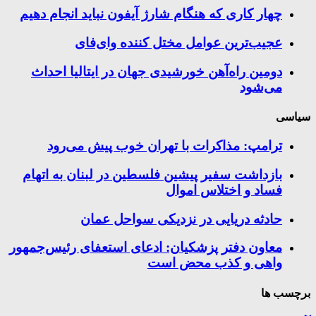
چهار کاری که هنگام شارژ آیفون نباید انجام دهیم
عجیب‌ترین عوامل مختل کننده وای‌فای
دومین راه‌آهن خورشیدی جهان در ایتالیا احداث
می‌شود
سیاسی
ترامپ: مذاکرات با تهران خوب پیش می‌رود
بازداشت سفیر پیشین فلسطین در لبنان به اتهام
فساد و اختلاس اموال
حادثه دریایی در نزدیکی سواحل عمان
معاون دفتر پزشکیان: ادعای استعفای رئیس‌جمهور
واهی و کذب محض است
برچسب ها