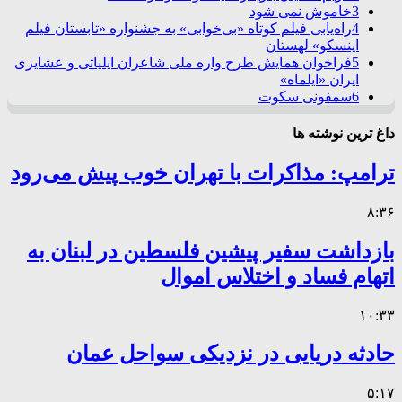
3
خاموش نمی شود
4
راه‌یابی فیلم کوتاه «بی‌خوابی» به جشنواره «تابستان فیلم
اینسکو» لهستان
5
فراخوان همایش طرح واره ملی شاعران ایلیاتی و عشایری
ایران «ایلماه»
6
سمفونی سکوت
داغ ترین نوشته ها
ترامپ: مذاکرات با تهران خوب پیش می‌رود
۸:۳۶
بازداشت سفیر پیشین فلسطین در لبنان به
اتهام فساد و اختلاس اموال
۱۰:۳۳
حادثه دریایی در نزدیکی سواحل عمان
۵:۱۷