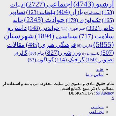
آرشیو
(4743)
اجتماعی
(2727)
ادبیات
بازار
(404)
(153)
تبلیغات
(123)
تصاویر
استخدام
(2)
حوادث
(2343)
خانه
(165)
تکنولوژی
(179)
دانش و
خاص
(392)
خواندنی
(148)
خبر فوری
(11)
شهرستان
سیاسی
(1894)
سلامت
(717)
(5855)
فرهنگی هنری
(485)
مقالات
فارس
(6)
ورزشی
(827)
(507)
گالری
پیام
(18)
نیازمندی ها
(0)
تصاویر
(150)
گرافیک
(114)
گوناگون
(53)
خانه
تماس با ما
تمام حقوق مادی و معنوی این سایت محفوظ می باشد و استفاده از
مطالب با ذکر منبع بلامانع است.
DESIGNE BY:
SP Agency
×
سیاسی
اجتماعی