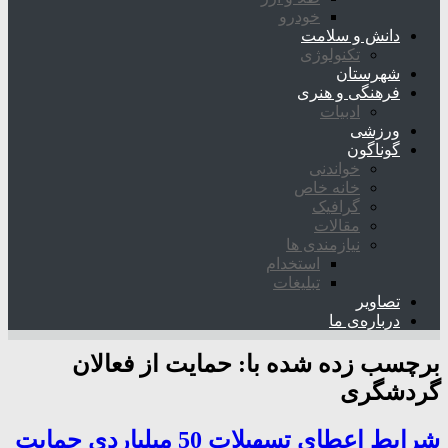
خودرو
دانش و سلامت
تکنولوژی
شهرستان
فرهنگی و هنری
ادبیات
ورزشی
گوناگون
خواندنی
خانه خاص
گرافیک
مقالات
نیازمندی ها
استخدام
تبلیغات
تصاویر
درباره‌ی ما
برچسب زده شده با:
حمایت از فعالان
گردشگری
شرایط اعطای تسهیلات 50 میلیاردی حمایت