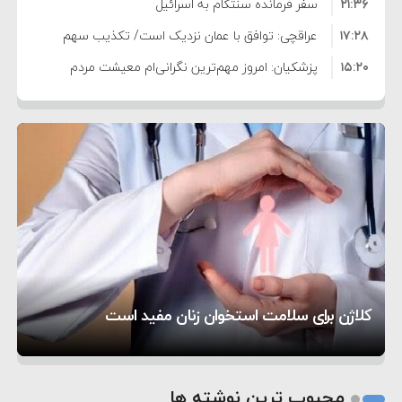
۲۱:۳۶
سفر فرمانده سنتکام به اسرائیل
۱۷:۲۸
عراقچی: توافق با عمان نزدیک است/ تکذیب سهم
۱۵:۲۰
۱۱ درصدی ایران از خزر
پزشکیان: امروز مهم‌ترین نگرانی‌ام معیشت مردم
۸:۳۶
است
ترامپ: مذاکرات با تهران خوب پیش می‌رود
۱۰:۳۳
بازداشت سفیر پیشین فلسطین در لبنان به اتهام
۵:۱۷
فساد و اختلاس اموال
حادثه دریایی در نزدیکی سواحل عمان
۴:۴۱
معاون دفتر پزشکیان: ادعای استعفای رئیس‌جمهور
۲۰:۳۹
واهی و کذب محض است
زمان و تاریخ مذاکرات آمریکا و ایران هنوز نهایی
۶:۵۰
نشده است
وزیر جنگ آمریکا: ماشین جنگی ما آماده حمله
تحسین کارگردان «جنگ و صلح» از سینمای ایران؛ روایتی
۶:۲۱
نظامی علیه ایران است
موافقت ترامپ با لغو حمله به ایران
از عشق عمیق به مردم
کمک خورشید به رفع ناترازی برق
کلاژن برای سلامت استخوان زنان مفید است
1
2
محبوب ترین نوشته ها