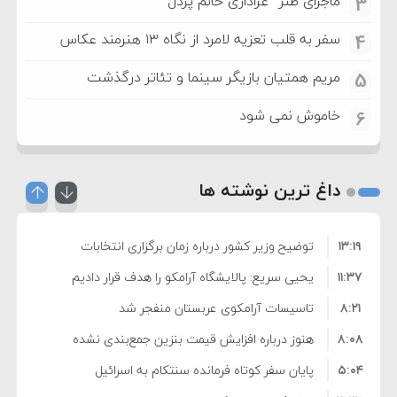
ماجرای طنز “عزاداری خانم پردل”
3
سفر به قلب تعزیه لامرد از نگاه ۱۳ هنرمند عکاس
4
مریم همتیان بازیگر سینما و تئاتر درگذشت
5
خاموش نمی شود
6
داغ ترین نوشته ها
۱۳:۱۹
توضیح وزیر کشور درباره زمان برگزاری انتخابات
۱۱:۳۷
شوراها
یحیی سریع: پالایشگاه آرامکو را هدف قرار دادیم
۸:۲۱
تاسیسات آرامکوی عربستان منفجر شد
۸:۰۸
هنوز درباره افزایش قیمت بنزین جمع‌بندی نشده
۵:۰۴
است/ کالا برگ قطعا افزایش می‌یابد
پایان سفر کوتاه فرمانده سنتکام به اسرائیل