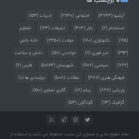
آرشیو
(4743)
اجتماعی
(2730)
ادبیات
(154)
استخدام
(2)
بازار
(404)
تبلیغات
(123)
تصاویر
(165)
تکنولوژی
(180)
حوادث
(2350)
خانه خاص
(393)
خبر فوری
(11)
خواندنی
(151)
دانش و سلامت
(722)
سیاسی
(1902)
شهرستان
(5873)
فارس
(6)
فرهنگی هنری
(487)
مقالات
(508)
نیازمندی ها
(0)
ورزشی
(827)
پیام
(18)
گالری تصاویر
(150)
گرافیک
(114)
گوناگون
(53)
تمام حقوق مادی و معنوی این سایت محفوظ می باشد و استفاده از