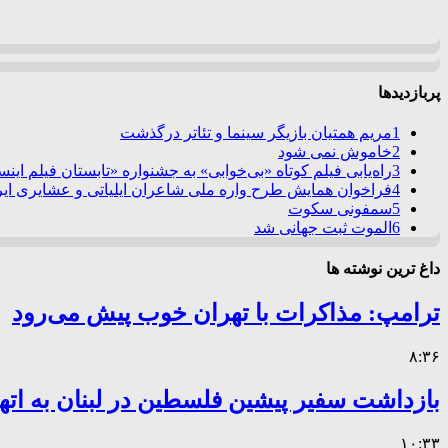
پربازدیدها
1
مریم همتیان بازیگر سینما و تئاتر درگذشت
2
خاموش نمی شود
3
راه‌یابی فیلم کوتاه «بی‌خوابی» به جشنواره «تابستان فیلم این
4
فراخوان همایش طرح واره ملی شاعران ایلیاتی و عشایری ایرا
5
سمفونی سکوت
6
الموت ثبت جهانی شد
داغ ترین نوشته ها
ترامپ: مذاکرات با تهران خوب پیش می‌رود
۸:۳۶
بازداشت سفیر پیشین فلسطین در لبنان به اته
۱۰:۳۳