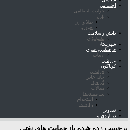
اجتماعی
حوادث، انتظامی
بازار
طلا و ارز
خودرو
دانش و سلامت
تکنولوژی
شهرستان
فرهنگی و هنری
ادبیات
ورزشی
گوناگون
خواندنی
خانه خاص
گرافیک
مقالات
نیازمندی ها
استخدام
تبلیغات
تصاویر
درباره‌ی ما
برچسب زده شده با:
حمایت های نفتی