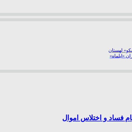
سکو» لهستان
ن «ایلماه»
ام فساد و اختلاس اموال