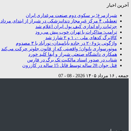
آخرین اخبار
شیرازمرغ؛ بر سکوی دوم صنعت مرغداری ایران
تعطیلی ۴ مرکز غیرمجاز دندانپزشکی در شیراز از ابتدای مردادماه تاکنون
جزئیات راه اندازی کیف پول ایران اعلام شد
ترامپ: مذاکرات با تهران خوب پیش می‌رود
کالابرگ کدهای ملی ۰، ۱ و ۲ شارژ شد
واژگونی پژو۲۰۶ در جاده بابامیدان- نورآباد با ۳ مصدوم
موتورسواری بانوان؛ واقعیتی که از قانون جلوتر حرکت می‌کند
همکاری دانشگاه صنعتی شیراز و آبفا کلید خورد
شتاب در صدور اسناد مالکیت تک برگ در فارس
قتل جوان 28 ساله توسط قاتل 15 ساله در کازرون
جمعه , ۱۶ مرداد ۱۴۰۵
2026 - 08 - 07
سیاسی