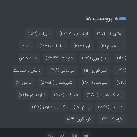
برچسب ها
آرشیو
(4743)
اجتماعی
(2727)
ادبیات
(153)
استخدام
(2)
بازار
(403)
تبلیغات
(123)
تصاویر
(165)
تکنولوژی
(179)
حوادث
(2343)
خانه خاص
(392)
خبر فوری
(11)
خواندنی
(148)
دانش و سلامت
(717)
سیاسی
(1894)
شهرستان
(5854)
فارس
(6)
فرهنگی هنری
(484)
مقالات
(506)
نیازمندی ها
(0)
ورزشی
(827)
پیام
(18)
گالری تصاویر
(150)
گرافیک
(114)
گوناگون
(53)