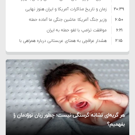
۲۰:۳۹
واهی و کذب محض است
زمان و تاریخ مذاکرات آمریکا و ایران هنوز نهایی
۶:۵۰
نشده است
وزیر جنگ آمریکا: ماشین جنگی ما آماده حمله
۶:۲۱
نظامی علیه ایران است
موافقت ترامپ با لغو حمله به ایران
۲:۱۵
هشدار عراقچی به همتای عربستانی درباره همراهی با
۷:۱۰
آمریکا
مقام ارشد امنیتی: برنامه گسترده‌ای برای پاسخ به
۵:۴۵
دیوانگی آمریکا داریم
ترامپ دستور حملات جدید علیه ایران را صادر کرد
۱۲:۵۹
سپاه: دو نفتکش متخلف مورد اصابت قرار گرفته و
۸:۵۷
متوقف شدند
ترامپ مدعی توافق تاریخی برای خلع سلاح کامل
۱۶:۱۹
حماس شد
اعتراض عراقچی به همتای بلغارستانی به دلیل کمک
۱۰:۱۵
به آمریکا در حملات به ایران
کشورهایی که به متجاوزان کمک می کنند پاسخ
هر گریه‌ای نشانه گرسنگی نیست؛ چطور زبان نوزادمان را
۶:۰۵
سختی خواهند گرفت
سنتکام پایان تجاوز جدید به ایران را اعلام کرد
بفهمیم؟
روی دیگر زندگی
تغذیه پدر می‌تواند بر سلامت نوزاد تأثیر بگذارد