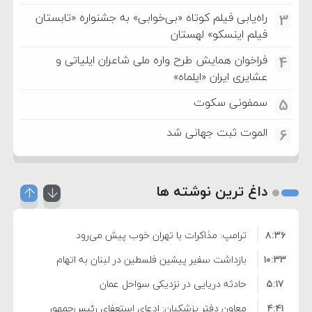
راه‌یابی فیلم کوتاه «بی‌خوابی» به جشنواره «تابستان
3
فیلم اینسکو» لهستان
فراخوان همایش طرح واره ملی شاعران ایلیاتی و
4
عشایری ایران «ایلماه»
سمفونی سکوت
5
الموت ثبت جهانی شد
6
داغ ترین نوشته ها
۸:۳۶
ترامپ: مذاکرات با تهران خوب پیش می‌رود
۱۰:۳۳
بازداشت سفیر پیشین فلسطین در لبنان به اتهام
۵:۱۷
فساد و اختلاس اموال
حادثه دریایی در نزدیکی سواحل عمان
۴:۴۱
معاون دفتر پزشکیان: ادعای استعفای رئیس‌جمهور