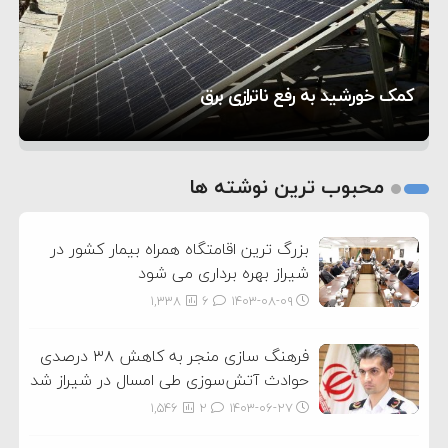
۸:۵۷
متوقف شدند
ترامپ مدعی توافق تاریخی برای خلع سلاح کامل
تحسین کارگردان «جنگ و صلح» از سینمای ایران؛ روایتی
۱۶:۱۹
حماس شد
اعتراض عراقچی به همتای بلغارستانی به دلیل کمک
۵ شهر افسانه‌ای هخامنشی که هنوز هم زنده هستند
از عشق عمیق به مردم
کمک خورشید به رفع ناترازی برق
به آمریکا در حملات به ایران
1
2
محبوب ترین نوشته ها
3
بزرگ ترین اقامتگاه همراه بیمار کشور در
شیراز بهره برداری می شود
1,338
6
۱۴۰۳-۰۸-۰۹
فرهنگ سازی منجر به کاهش ۳۸ درصدی
حوادث آتش‌سوزی طی امسال در شیراز شد
1,546
2
۱۴۰۳-۰۶-۲۷