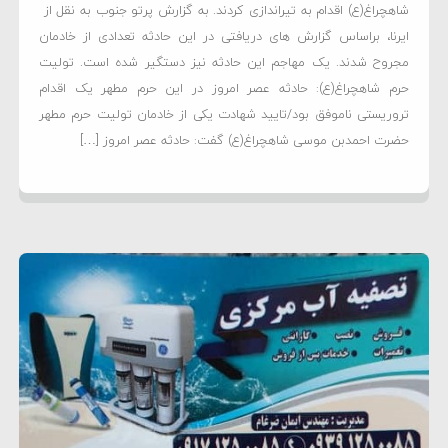
شاهچراغ(ع) اقدام به تیراندازی کردند. به گزارش پرتو جنوب به نقل از
ایرنا، براساس گزارش های دریافتی در این حادثه تعدادی از خادمان
مجروح شدند. یک مهاجم این حادثه نیز دستگیر شده است. تولیت
حرم شاهچراغ(ع): حادثه عصر امروز در این حرم مطهر یک اقدام
تروریستی ناموفق بود/تایید شهادت یکی از خادمان تولیت حرم مطهر
حضرت احمدبن موسی شاهچراغ(ع) گفت: حادثه عصر امروز […]