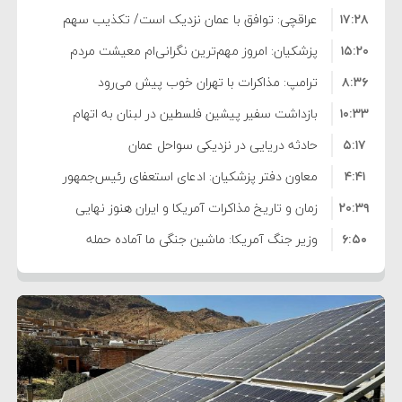
۱۷:۲۸
عراقچی: توافق با عمان نزدیک است/ تکذیب سهم
۱۵:۲۰
۱۱ درصدی ایران از خزر
پزشکیان: امروز مهم‌ترین نگرانی‌ام معیشت مردم
۸:۳۶
است
ترامپ: مذاکرات با تهران خوب پیش می‌رود
۱۰:۳۳
بازداشت سفیر پیشین فلسطین در لبنان به اتهام
۵:۱۷
فساد و اختلاس اموال
حادثه دریایی در نزدیکی سواحل عمان
۴:۴۱
معاون دفتر پزشکیان: ادعای استعفای رئیس‌جمهور
۲۰:۳۹
واهی و کذب محض است
زمان و تاریخ مذاکرات آمریکا و ایران هنوز نهایی
۶:۵۰
نشده است
وزیر جنگ آمریکا: ماشین جنگی ما آماده حمله
۶:۲۱
نظامی علیه ایران است
موافقت ترامپ با لغو حمله به ایران
۲:۱۵
هشدار عراقچی به همتای عربستانی درباره همراهی با
۷:۱۰
آمریکا
مقام ارشد امنیتی: برنامه گسترده‌ای برای پاسخ به
۵:۴۵
دیوانگی آمریکا داریم
ترامپ دستور حملات جدید علیه ایران را صادر کرد
۱۲:۵۹
سپاه: دو نفتکش متخلف مورد اصابت قرار گرفته و