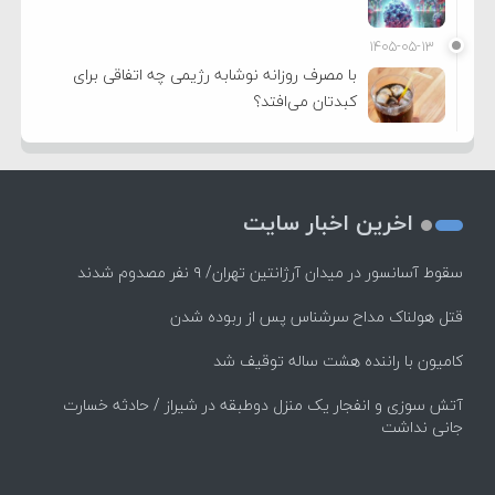
۱۴۰۵-۰۵-۱۳
با مصرف روزانه نوشابه رژیمی چه اتفاقی برای
کبدتان می‌افتد؟
اخرین اخبار سایت
سقوط آسانسور در میدان آرژانتین تهران/ ۹ نفر مصدوم شدند
قتل هولناک مداح سرشناس پس از ربوده شدن
کامیون با راننده هشت ساله توقیف شد
آتش سوزی و انفجار یک منزل دوطبقه در شیراز / حادثه خسارت
جانی نداشت