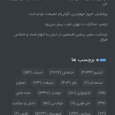
خزر
پزشکیان: امروز مهم‌ترین نگرانی‌ام معیشت مردم است
ترامپ: مذاکرات با تهران خوب پیش می‌رود
بازداشت سفیر پیشین فلسطین در لبنان به اتهام فساد و اختلاس
اموال
برچسب ها
آرشیو
(4743)
اجتماعی
(2727)
ادبیات
(153)
استخدام
(2)
بازار
(404)
تبلیغات
(123)
تصاویر
(165)
تکنولوژی
(180)
حوادث
(2347)
خانه خاص
(392)
خبر فوری
(11)
خواندنی
(151)
دانش و سلامت
(721)
سیاسی
(1896)
شهرستان
(5863)
فارس
(6)