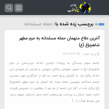
برچسب زده شده با:
حمله مسلحانه
آخرین دفاع متهمان حمله مسلحانه به حرم مطهر
شاهچراغ (ع)
پرتو جنوب
۱۴۰۲-۰۶-۲۳
جلسه سوم رسیدگی به پرونده دومین حادثه تروریستی در حرم
شاهچراغ (ع) با حضور متهمان، وکلای متهمان و اولیای دم شهدای این
حادثه برگزار شد. به گزارش پرتو جنوب به نقل از خبرگزاری مهر، سومین
جلسه محاکمه متهمین حمله مرداد ماه امسال به حرم مطهر شاهچراغ
(ع) برگزار شد؛ در آغاز این جلسه از دو نفر از مطلعین در خصوص قرارداد
اجاره، نحوه اسکان و پرداخت هزینه‌های اجاره محل استقرار متهم ردیف
اول توسط هیأت […]