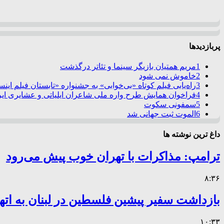
پربازدیدها
1
مریم همتیان بازیگر سینما و تئاتر درگذشت
2
خاموش نمی شود
3
راه‌یابی فیلم کوتاه «بی‌خوابی» به جشنواره «تابستان فیلم این
4
فراخوان همایش طرح واره ملی شاعران ایلیاتی و عشایری ایرا
5
سمفونی سکوت
6
الموت ثبت جهانی شد
داغ ترین نوشته ها
ترامپ: مذاکرات با تهران خوب پیش می‌رود
۸:۳۶
بازداشت سفیر پیشین فلسطین در لبنان به اته
۱۰:۳۳