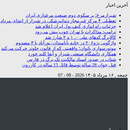
آخرین اخبار
شیرازمرغ؛ بر سکوی دوم صنعت مرغداری ایران
تعطیلی ۴ مرکز غیرمجاز دندانپزشکی در شیراز از ابتدای مردادماه تاکنون
جزئیات راه اندازی کیف پول ایران اعلام شد
ترامپ: مذاکرات با تهران خوب پیش می‌رود
کالابرگ کدهای ملی ۰، ۱ و ۲ شارژ شد
واژگونی پژو۲۰۶ در جاده بابامیدان- نورآباد با ۳ مصدوم
موتورسواری بانوان؛ واقعیتی که از قانون جلوتر حرکت می‌کند
همکاری دانشگاه صنعتی شیراز و آبفا کلید خورد
شتاب در صدور اسناد مالکیت تک برگ در فارس
قتل جوان 28 ساله توسط قاتل 15 ساله در کازرون
جمعه , ۱۶ مرداد ۱۴۰۵
2026 - 08 - 07
سیاسی