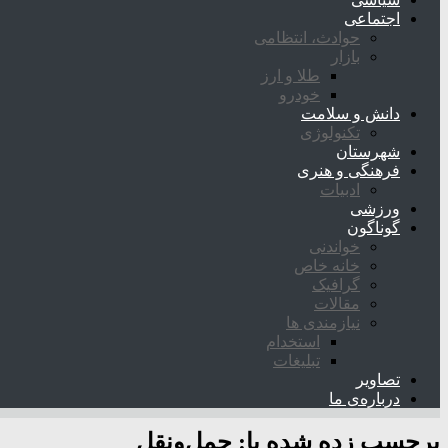
اجتماعی
حوادث، انتظامی
بازار
طلا و ارز
خودرو
دانش و سلامت
تکنولوژی
شهرستان
فرهنگی و هنری
ادبیات
ورزشی
گوناگون
خواندنی
خانه خاص
گرافیک
مقالات
نیازمندی ها
استخدام
تبلیغات
تصاویر
درباره‌ی ما
برچسب زده شده با:
حمل‌ونقل