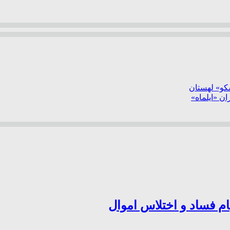
سکو» لهستان
ن «ایلماه»
ام فساد و اختلاس اموال