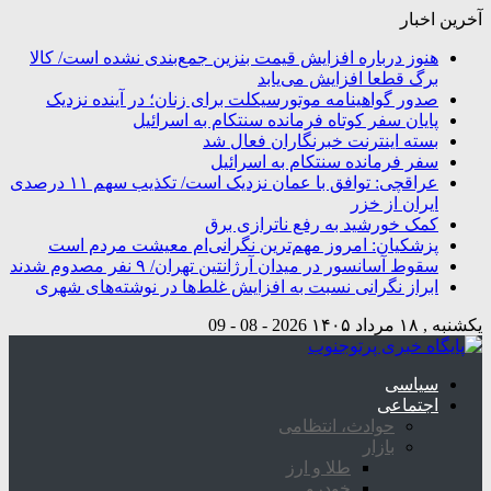
آخرین اخبار
هنوز درباره افزایش قیمت بنزین جمع‌بندی نشده است/ کالا
برگ قطعا افزایش می‌یابد
صدور گواهینامه موتورسیکلت برای زنان؛ در آینده نزدیک
پایان سفر کوتاه فرمانده سنتکام به اسرائیل
بسته اینترنت خبرنگاران فعال شد
سفر فرمانده سنتکام به اسرائیل
عراقچی: توافق با عمان نزدیک است/ تکذیب سهم ۱۱ درصدی
ایران از خزر
کمک خورشید به رفع ناترازی برق
پزشکیان: امروز مهم‌ترین نگرانی‌ام معیشت مردم است
سقوط آسانسور در میدان آرژانتین تهران/ ۹ نفر مصدوم شدند
ابراز نگرانی نسبت به افزایش غلط‌ها در نوشته‌های شهری
یکشنبه , ۱۸ مرداد ۱۴۰۵
2026 - 08 - 09
سیاسی
اجتماعی
حوادث، انتظامی
بازار
طلا و ارز
خودرو