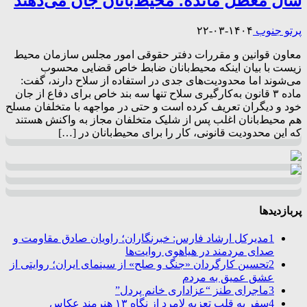
سال معطل مانده؛ محیط‌بانان جان می‌دهند
پرتو جنوب
۱۴۰۴-۰۳-۲۲
معاون قوانین و مقررات دفتر حقوقی امور مجلس سازمان محیط
زیست با بیان اینکه محیط‌بانان ضابط خاص قضایی محسوب
می‌شوند اما محدودیت‌های جدی در استفاده از سلاح دارند، گفت:
ماده ۳ قانون به‌کارگیری سلاح تنها سه بند خاص برای دفاع از جان
خود و دیگران تعریف کرده است و حتی در مواجهه با متخلفان مسلح
هم محیط‌بانان اغلب پس از شلیک متخلفان مجاز به واکنش هستند
که این محدودیت قانونی، کار را برای محیط‌بانان در […]
پربازدیدها
1
مدیرکل ارشاد فارس: خبرنگاران؛ راویان صادق مقاومت و
صدای مردمند در هیاهوی روایت‌ها
2
تحسین کارگردان «جنگ و صلح» از سینمای ایران؛ روایتی از
عشق عمیق به مردم
3
ماجرای طنز “عزاداری خانم پردل”
4
سفر به قلب تعزیه لامرد از نگاه ۱۳ هنرمند عکاس