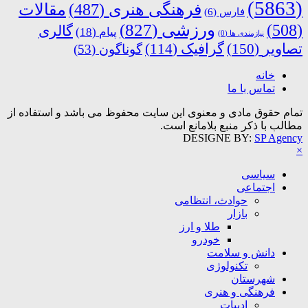
(5863)
فرهنگی هنری
(487)
مقالات
فارس
(6)
ورزشی
(827)
(508)
گالری
پیام
(18)
نیازمندی ها
(0)
تصاویر
(150)
گرافیک
(114)
گوناگون
(53)
خانه
تماس با ما
تمام حقوق مادی و معنوی این سایت محفوظ می باشد و استفاده از
مطالب با ذکر منبع بلامانع است.
DESIGNE BY:
SP Agency
×
سیاسی
اجتماعی
حوادث، انتظامی
بازار
طلا و ارز
خودرو
دانش و سلامت
تکنولوژی
شهرستان
فرهنگی و هنری
ادبیات