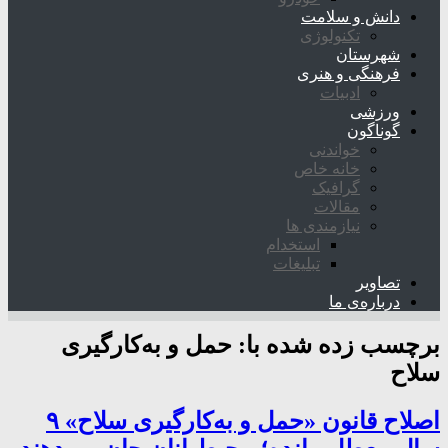
دانش و سلامت
تکنولوژی
شهرستان
فرهنگی و هنری
ادبیات
ورزشی
گوناگون
خواندنی
خانه خاص
گرافیک
مقالات
نیازمندی ها
استخدام
تبلیغات
تصاویر
درباره‌ی ما
برچسب زده شده با:
حمل و به‌کارگیری
سلاح
اصلاح قانون «حمل و به‌کارگیری سلاح» ۹