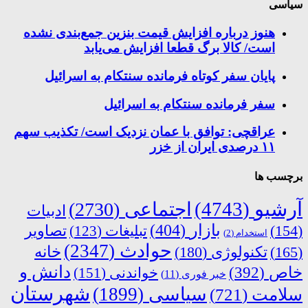
سیاسی
هنوز درباره افزایش قیمت بنزین جمع‌بندی نشده
است/ کالا برگ قطعا افزایش می‌یابد
پایان سفر کوتاه فرمانده سنتکام به اسرائیل
سفر فرمانده سنتکام به اسرائیل
عراقچی: توافق با عمان نزدیک است/ تکذیب سهم
۱۱ درصدی ایران از خزر
برچسب ها
آرشیو
(4743)
اجتماعی
(2730)
ادبیات
بازار
(404)
(154)
تبلیغات
(123)
تصاویر
استخدام
(2)
حوادث
(2347)
خانه
(165)
تکنولوژی
(180)
دانش و
خاص
(392)
خواندنی
(151)
خبر فوری
(11)
شهرستان
سیاسی
(1899)
سلامت
(721)