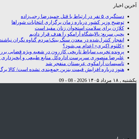
آخرین اخبار
دستگیری ۵ نفر در ارتباط با قتل حمیدرضا رجب‌زاده
توضیح وزیر کشور درباره زمان برگزاری انتخابات شوراها
کلاژن برای سلامت استخوان زنان مفید است
یحیی سریع: پالایشگاه آرامکو را هدف قرار دادیم
انفجار کنترل‌شده در معدن سنگ بینک/مردم گناوه نگران نباشند
«کلثوم اکبری» اعدام می‌شود؟
پرونده تخریب ساباط تاریخی کازرون در شعبه ویژه قضایی بر
علیرضا منصوری سرپرست اداره‌کل منابع طبیعی و آبخیزداری 
تاسیسات آرامکوی عربستان منفجر شد
هنوز درباره افزایش قیمت بنزین جمع‌بندی نشده است/ کالا برگ
یکشنبه , ۱۸ مرداد ۱۴۰۵
2026 - 08 - 09
سیاسی