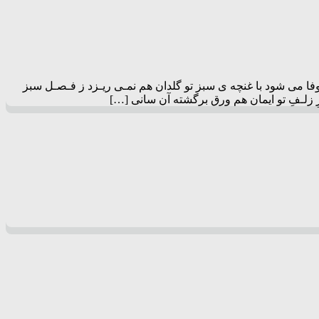
وفا می شود با غنچه ی سبز تو گلدان هم نمـی ریـزد ز فـصـل سبز
 زلـفِ تو ایمان هم ورق برگشته آن سانی […]