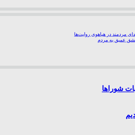
ی مردمند در هیاهوی روایت‌ها
عشق عمیق به مردم
بات شوراها
یم