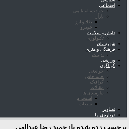
اجتماعی
حوادث، انتظامی
بازار
طلا و ارز
خودرو
دانش و سلامت
تکنولوژی
شهرستان
فرهنگی و هنری
ادبیات
ورزشی
گوناگون
خواندنی
خانه خاص
گرافیک
مقالات
نیازمندی ها
استخدام
تبلیغات
تصاویر
درباره‌ی ما
برچسب زده شده با:
حمید رضا عبدالهی