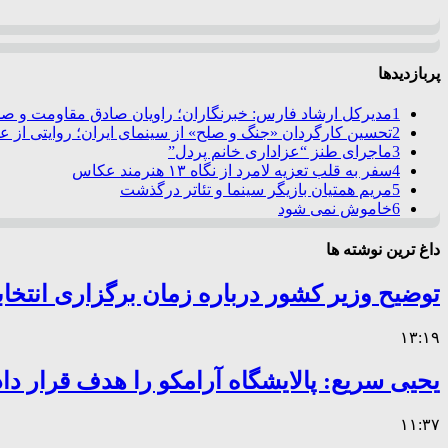
پربازدیدها
1
مدیرکل ارشاد فارس: خبرنگاران؛ راویان صادق مقاومت و صدا
2
تحسین کارگردان «جنگ و صلح» از سینمای ایران؛ روایتی از 
3
ماجرای طنز “عزاداری خانم پردل”
4
سفر به قلب تعزیه لامرد از نگاه ۱۳ هنرمند عکاس
5
مریم همتیان بازیگر سینما و تئاتر درگذشت
6
خاموش نمی شود
داغ ترین نوشته ها
توضیح وزیر کشور درباره زمان برگزاری انتخا
۱۳:۱۹
یحیی سریع: پالایشگاه آرامکو را هدف قرار داد
۱۱:۳۷