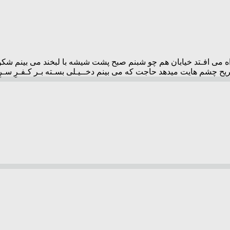
 راه می افـتد خیابان هم چو شبنم صبح پشت شیشه با لبخند می بینم شک
ح چشم هایت میدهد حاجت که می بینم دخــیـلی بسـته بـر کـفـرِ سـرِ