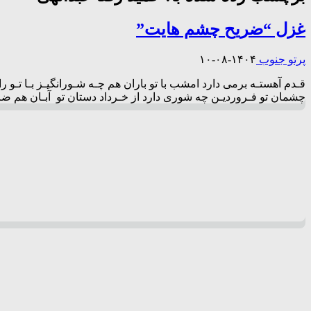
غزل “ضریح چشم هایت”
پرتو جنوب
۱۴۰۴-۰۸-۱۰
قـدم آهستـه برمی دارد امشب با تو باران هم چـه شـورانگیـز بـا تـو
چشمان تو فـروردیـن چه شوری دارد از خـرداد دستان تو آبـان هم ضری