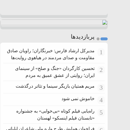
پربازدیدها
مدیرکل ارشاد فارس: خبرنگاران؛ راویان صادق
1
مقاومت و صدای مردمند در هیاهوی روایت‌ها
تحسین کارگردان «جنگ و صلح» از سینمای
2
ایران؛ روایتی از عشق عمیق به مردم
مریم همتیان بازیگر سینما و تئاتر درگذشت
3
خاموش نمی شود
4
راه‌یابی فیلم کوتاه «بی‌خوابی» به جشنواره
5
«تابستان فیلم اینسکو» لهستان
فراخوان همایش طرح واره ملی شاعران ایلیاتی