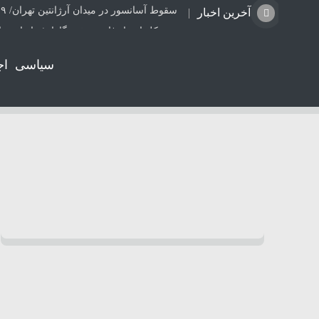
سقوط آسانسور در میدان آرژانتین تهران/ ۹ نفر مصدوم شدند
آخرین اخبار
مدیرکل ارشاد فارس: خبرنگاران؛ راویان صا
نشست ارزیابی اجرای طرح مهتاب در شرکت ت
سیاسی
اج
قتل هولناک مداح سرشناس پس از ربوده ش
جمع آوری ۱۱۰ انشعاب برق غیرمجاز و احصای ۲۳۰ هزار و ۴۱۵ کیلووات ساعت انرژی در شیراز
کامیون با راننده هشت ساله توقیف شد
تحسین کارگردان «جنگ و صلح» از سینمای ا
افزایش خطر ابتلا به سرطان مری با نوشیدن
هشدار درباره فروش حواله‌های صوری خودرو
طرح درمانی جهاد دانشگاهی فارس برای یک 