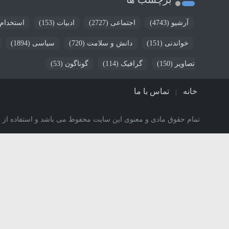
آرشیو
(4743)
اجتماعی
(2727)
ادبیات
(153)
استخدام
خواندنی
(151)
دانش و سلامت
(720)
سیاسی
(1894)
تصاویر
(150)
گرافیک
(114)
گوناگون
(53)
خانه
تماس با ما
تمام حقوق مادی و معنوی این سایت محفوظ می باشد و استفاده از مط