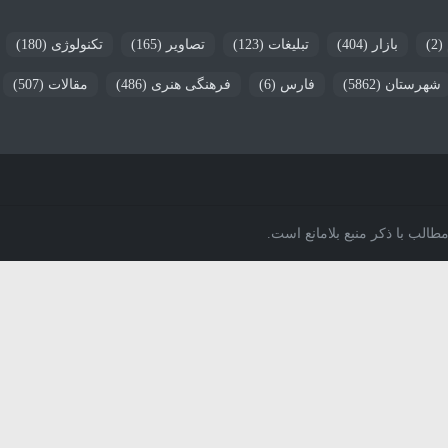
(2)
بازار
(404)
تبلیغات
(123)
تصاویر
(165)
تکنولوژی
(180)
شهرستان
(5862)
فارس
(6)
فرهنگی هنری
(486)
مقالات
(507)
الب با ذکر منبع بلامانع است.