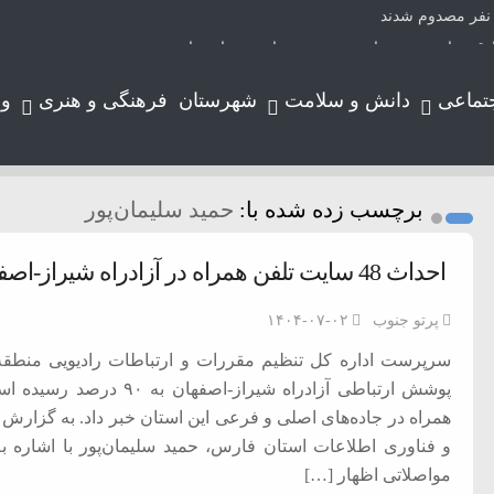
دق مقاومت و صدای مردمند در هیاهوی روایت‌ها
وزیع نیروی برق شیراز با حضور ناظران توانیر
تماعی
دانش و سلامت
شهرستان
فرهنگی و هنری
و
دن
برچسب زده شده با:
حمید سلیمان‌پور
یران؛ روایتی از عشق عمیق به مردم
 چای داغ
احداث 48 سایت تلفن همراه در آزادراه شیراز-اصفهان
های وارداتی
بیماری مادرزادی
پرتو جنوب
۱۴۰۴-۰۷-۰۲
پوشش ارتباطی آزادراه شیر
همراه در جاده‌های اصلی و فرعی این استان خبر داد. به گزارش 
و فناوری اطلاعات استان فارس، حمید سلیمان‌پور با اشاره 
مواصلاتی اظهار […]