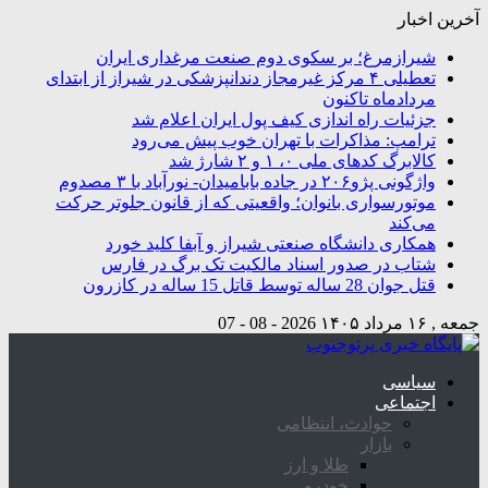
آخرین اخبار
شیرازمرغ؛ بر سکوی دوم صنعت مرغداری ایران
تعطیلی ۴ مرکز غیرمجاز دندانپزشکی در شیراز از ابتدای
مردادماه تاکنون
جزئیات راه اندازی کیف پول ایران اعلام شد
ترامپ: مذاکرات با تهران خوب پیش می‌رود
کالابرگ کدهای ملی ۰، ۱ و ۲ شارژ شد
واژگونی پژو۲۰۶ در جاده بابامیدان- نورآباد با ۳ مصدوم
موتورسواری بانوان؛ واقعیتی که از قانون جلوتر حرکت
می‌کند
همکاری دانشگاه صنعتی شیراز و آبفا کلید خورد
شتاب در صدور اسناد مالکیت تک برگ در فارس
قتل جوان 28 ساله توسط قاتل 15 ساله در کازرون
جمعه , ۱۶ مرداد ۱۴۰۵
2026 - 08 - 07
سیاسی
اجتماعی
حوادث، انتظامی
بازار
طلا و ارز
خودرو