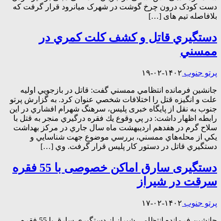
دست کودک درون چرخ گوشت در شهرک میانرود قرار گرفت که
بلافاصله تیم های […]
دستگيري قاتل و كشف كلت كمري در
ممسني
پرتو جنوب
۱۴۰۲-۰۲-۱۹
جانشين فرمانده انتظامي ممسني گفت: قاتل در بازجويي اوليه
علت و انگيزه قتل را اختلافات شخصي عنوان كرد. به گزارش پرتو
جنوب به نقل از پایگاه خبری پلیس، سرهنگ شهرام افشاري در این
رابطه اظهار داشت: در پي وقوع يك فقره درگيري منجر به قتل با
سلاح گرم در هفدهم ارديبهشت ماه سال جاري در مركز بهداشت
يكي از محله‌هاي ممسني، بررسي موضوع جهت شناسايي و
دستگيري قاتل در دستور كار پليس قرار گرفت. وي […]
دستگیری سارق اماکن خصوصی با 55 فقره
سرقت در شیراز
پرتو جنوب
۱۴۰۲-۰۲-۱۷
جانشین فرمانده انتظامی شيراز از دستگیری سارق با 55 فقره