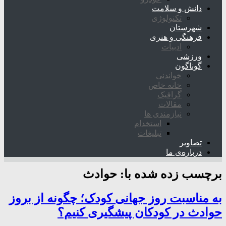
دانش و سلامت
تکنولوژی
شهرستان
فرهنگی و هنری
ادبیات
ورزشی
گوناگون
خواندنی
خانه خاص
گرافیک
مقالات
نیازمندی ها
استخدام
تبلیغات
تصاویر
درباره‌ی ما
برچسب زده شده با:
حوادث
به مناسبت روز جهانی کودک؛ چگونه از بروز
حوادث در کودکان پیشگیری کنیم؟