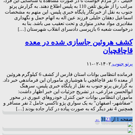
خلیلی”، از مردم خواست تا در صورت مشاهده یا شناسایی این فرد،
مراتب را از طریق تلفن 110 به پلیس اطلاع دهند. به گزارش پرتو
جنوب به نقل از خبرنگار پایگاه خبری پلیس، این متهم به مشخصات
اسماعیل دهقان خلیلی فرزند عین اله به اتهام حمل و نگهداری
مقادیری مواد مخدر متواری و تحت تعقیب می باشد. بنا به
درخواست شعبه 6 بازپرسی دادسرای انقلاب شهرستان […]
کشف هروئین جاسازی شده در معده
قاچاقچيان
پرتو جنوب
۱۴۰۲-۰۲-۱۱
فرمانده انتظامی بوانات استان فارس از کشف 6 کیلوگرم هروئین
از معده 6 نفر قاچاقچي با هوشیاری ماموران این فرماندهي خبر داد.
به گزارش پرتو جنوب به نقل از پایگاه خبری پلیس، سرهنگ
ابوالحسن مزارعی، در تشریح جزئیات این خبر اظهار داشت:
ماموران انتظامی بوانات حین كنترل خودروهاي عبوري در محور
“صفاشهر- اصفهان” به یک سواري پژو تاكسي حامل 2 نفر مسافر و
همچنين 4 نفر ديگر كه به صورت پياده در كنار جاده بودند […]
صفحه 1 از 3
3
2
1
←