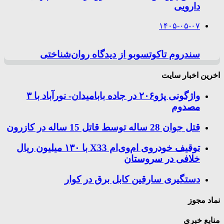
دارویی
۱۴۰۵-۰۵-۰۷
سندروم تاکوتسوبو از دیدگاه روان‌شناختی
اخرین اخبار سایت
واژگونی پژو۲۰۶ در جاده بابامیدان- نورآباد با ۳
مصدوم
قتل جوان 28 ساله توسط قاتل 15 ساله در کازرون
توقیف خودروی ام‌وی‌ام X33 با ۱۳۰ میلیون ریال
خلافی در سروستان
دستگیری سارقین کابل برق در کوار
نماد مجوز
منابع خبری