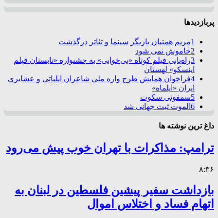
پربازدیدها
1
مریم همتیان بازیگر سینما و تئاتر درگذشت
2
خاموش نمی شود
3
راه‌یابی فیلم کوتاه «بی‌خوابی» به جشنواره «تابستان فیلم
اینسکو» لهستان
4
فراخوان همایش طرح واره ملی شاعران ایلیاتی و عشایری
ایران «ایلماه»
5
سمفونی سکوت
6
الموت ثبت جهانی شد
داغ ترین نوشته ها
ترامپ: مذاکرات با تهران خوب پیش می‌رود
۸:۳۶
بازداشت سفیر پیشین فلسطین در لبنان به
اتهام فساد و اختلاس اموال