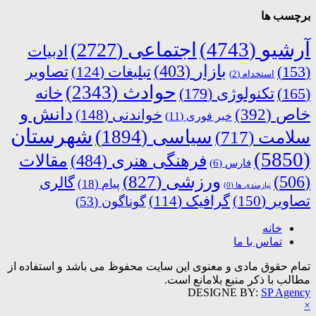
برچسب ها
آرشیو
(4743)
اجتماعی
(2727)
ادبیات
بازار
(403)
(153)
تبلیغات
(124)
تصاویر
استخدام
(2)
حوادث
(2343)
خانه
(165)
تکنولوژی
(179)
دانش و
خاص
(392)
خواندنی
(148)
خبر فوری
(11)
شهرستان
سیاسی
(1894)
سلامت
(717)
(5850)
فرهنگی هنری
(484)
مقالات
فارس
(6)
ورزشی
(827)
(506)
گالری
پیام
(18)
نیازمندی ها
(0)
تصاویر
(150)
گرافیک
(114)
گوناگون
(53)
خانه
تماس با ما
تمام حقوق مادی و معنوی این سایت محفوظ می باشد و استفاده از
مطالب با ذکر منبع بلامانع است.
DESIGNE BY:
SP Agency
×