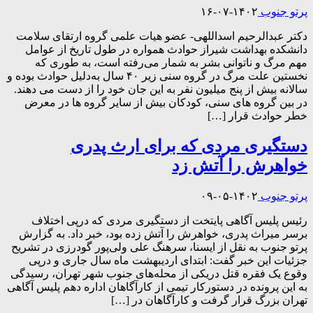
پرتو جنوب
۱۴۰۲-۰۷-۱۶
دکتر عبدالرحیم اسداللهی- عضو هیات علمی گروه ارتقای سلامت
دانشکده بهداشت شیراز حوادث همواره در طول تاریخ از عوامل
مهم مرگ و ناتوانی بشر به‌ شمار می‌رفته‌ است، به طوری که
نخستین علت مرگ در گروه سنی زیر ۴۰ سال به‌دلیل حوادث بوده و
سالانه بیش از پنج میلیون نفر به این جان خود را از دست می دهند.
در بین گروه‌ های سنی، کودکان بیش از سایر گروه ‌ها در معرض
خطر حوادث قرار […]
دستگیری مردی که برای ارث پدری
خواهرش را آتش زد
پرتو جنوب
۱۴۰۲-۰۵-۰۹
رئیس پلیس آگاهی پایتخت از دستگیری مردی که درپی اختلاف
برسر میراث پدری، خواهرش را آتش زده بود، خبر داد. به گزارش
پرتو جنوب به نقل از ایسنا، سرهنگ علی ولی‌پور گودرزی در تشریح
جزئیات این خبر گفت: ابتدای اردیبهشت ماه سال جاری و درپی
وقوع یک فقره قتل دریکی از محله‌های جنوب شهر تهران، رسیدگی
به این پرونده در دستورکار تیمی از کارآگاهان اداره دهم پلیس آگاهی
تهران بزرگ قرار گرفت و کارآگاهان در […]