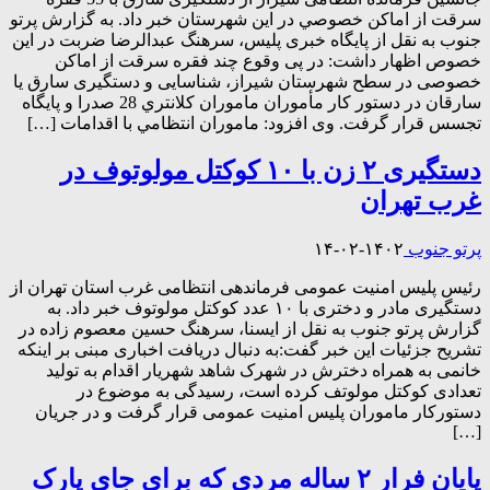
سرقت از اماكن خصوصي در این شهرستان خبر داد. به گزارش پرتو
جنوب به نقل از پایگاه خبری پلیس، سرهنگ عبدالرضا ضربت در این
خصوص اظهار داشت: در پی وقوع چند فقره سرقت از اماکن
خصوصی در سطح شهرستان شیراز، شناسایی و دستگیری سارق يا
سارقان در دستور كار مأموران ماموران كلانتري 28 صدرا و پایگاه
تجسس قرار گرفت. وی افزود: ماموران انتظامي با اقدامات […]
دستگیری ۲ زن با ۱۰ کوکتل مولوتوف در
غرب تهران
پرتو جنوب
۱۴۰۲-۰۲-۱۴
رئیس پلیس امنیت عمومی فرماندهی انتظامی غرب استان تهران از
دستگیری مادر و دختری با ۱۰ عدد کوکتل مولوتوف خبر داد. به
گزارش پرتو جنوب به نقل از ایسنا، سرهنگ حسین معصوم زاده در
تشریح جزئیات این خبر گفت:‌به دنبال دریافت اخباری مبنی بر اینکه
خانمی به همراه دخترش در شهرک شاهد شهریار اقدام به تولید
تعدادی کوکتل مولوتف کرده است، رسیدگی به موضوع در
دستورکار ماموران پلیس امنیت عمومی قرار گرفت و در جریان
[…]
پایان فرار ۲ ساله مردی که برای جای پارک