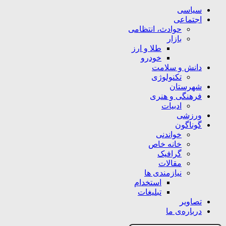
سیاسی
اجتماعی
حوادث، انتظامی
بازار
طلا و ارز
خودرو
دانش و سلامت
تکنولوژی
شهرستان
فرهنگی و هنری
ادبیات
ورزشی
گوناگون
خواندنی
خانه خاص
گرافیک
مقالات
نیازمندی ها
استخدام
تبلیغات
تصاویر
درباره‌ی ما