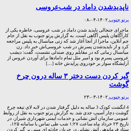
ناپدیدشدن داماد در شب‌عروسی
پرتو جنوب
۱۴۰۲-۰۴-۰۸
ماجرای جنجالی ناپدید شدن داماد در شب عروسی، خاطره یکی از
کارآگاهان پلیس آگاهی است. به گزارش پرتو جنوب به نقل از جام
جم آنلاین، ماجرا از آنجا آغاز شد که زنی میانسال به پلیس مراجعه
کرد و از ناپدیدشدن پسرش در شب عروسی‌اش خبر داد. زن
میانسال زمانی که در مقابلم روی صندلی نشست، گفت: دیشب
عروسی پسرم بود و امیر مثل تمام دامادها برای آوردن عروس از
آرایشگاه سوار بر خودروی پرایدش خانه […]
گیر کردن دست دختر ۳ ساله درون چرخ
گوشت
پرتو جنوب
۱۴۰۲-۰۳-۲۳
4 انگشت کودک 3 ساله به دلیل گرفتار شدن در لابه لای تیغه چرخ
گوشت دچار آسیب جدی شد. به گزارش پرتو جنوب به نقل از روابط
عمومی سازمان آتش نشانی و خدمات ایمنی شهرداری شیراز، در
تاریخ ۲۳ خرداد ماه ساعت ۱:۲۷ شب طی تماس با سامانه ۱۲۵،
ستاد فرماندهی آتش نشانی در جریان حادثه ای مبنی بر گیر کردن