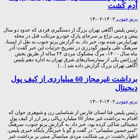
آدم کُشت
پرتو جنوب
۱۴۰۲-۰۲-۱۴
رئیس پلیس آگاهی تهران بزرگ از دستگیری فردی که حدود دو سال
پیش و درپی نزاع بر سرجای پارک خودرو مرتکب قتل در محله
تهرانپارس شده بود، خبر داد. به گزارش پرتو جنوب به نقل از ایسنا،
سرهنگ علی ولیپور گودرزی در تشریح جزئیات این خبر گفت: آذر
ماه سال ۱۴۰۰، مرگ مشکوک مردی ۲۴ ساله از طریق بخش
اورژانس یکی از بیمارستان‌های شرق تهران به اداره دهم پلیس
آگاهی تهران بزرگ گزارش داده شد […]
برداشت غیرمجاز 60 میلیاردی از کیف پول
دیجیتال
پرتو جنوب
۱۴۰۲-۰۲-۱۳
رئیس پلیس فتا استان فارس از شناسایی زن و شوهری جوان که
اقدام به برداشت غیر مجاز 60 میلیارد ریالی رمز ارز از کیف پول
دیجیتالی شاکی کرده بود، خبر داد. به گزارش پرتو جنوب، سرهنگ
“امیرحسین سلیمانی” در گفت و گو با خبرنگار پایگاه خبری پلیس،
اظهار داشت: در پی شکایت مردی میانسال مبنی بر برداشت غیر