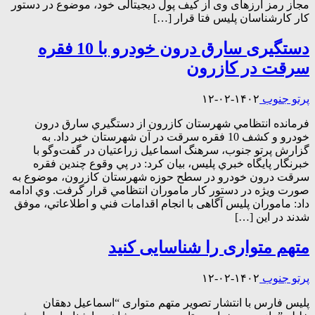
مجاز رمز ارزهای وی از کیف پول دیجیتالی خود، موضوع در دستور
کار کارشناسان پلیس فتا قرار […]
دستگیری سارق درون خودرو با 10 فقره
سرقت در کازرون
پرتو جنوب
۱۴۰۲-۰۲-۱۲
فرمانده انتظامي شهرستان کازرون از دستگيري سارق درون
خودرو و كشف 10 فقره سرقت در آن شهرستان خبر داد. به
گزارش پرتو جنوب، سرهنگ اسماعیل زراعتیان در گفت‌وگو با
خبرنگار پايگاه خبري پليس، بيان كرد: در پي وقوع چندين فقره
سرقت درون خودرو در سطح حوزه شهرستان کازرون، موضوع به
صورت ويژه در دستور كار ماموران انتظامي قرار گرفت. وي ادامه
داد: ماموران پلیس آگاهی با انجام اقدامات فني و اطلاعاتي، موفق
شدند در اين […]
متهم متواری را شناسایی کنید
پرتو جنوب
۱۴۰۲-۰۲-۱۲
پلیس فارس با انتشار تصویر متهم متواری “اسماعیل دهقان