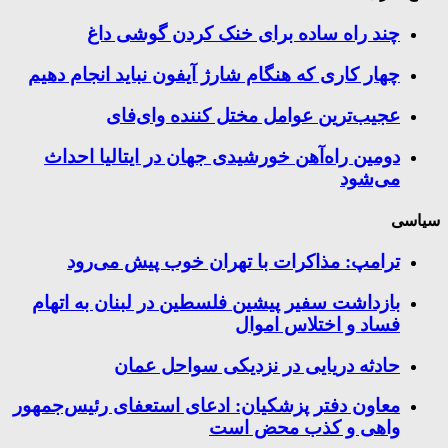
چند راه‌ ساده برای خنک کردن گوشی داغ
چهار کاری که هنگام شارژ آیفون نباید انجام دهیم
عجیب‌ترین عوامل مختل کننده وای‌فای
دومین راه‌آهن خورشیدی جهان در ایتالیا احداث
می‌شود
سیاسی
ترامپ: مذاکرات با تهران خوب پیش می‌رود
بازداشت سفیر پیشین فلسطین در لبنان به اتهام
فساد و اختلاس اموال
حادثه دریایی در نزدیکی سواحل عمان
معاون دفتر پزشکیان: ادعای استعفای رئیس‌جمهور
واهی و کذب محض است