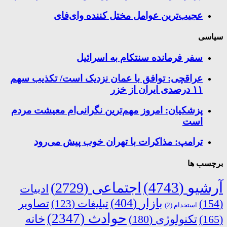
عجیب‌ترین عوامل مختل کننده وای‌فای
سیاسی
سفر فرمانده سنتکام به اسرائیل
عراقچی: توافق با عمان نزدیک است/ تکذیب سهم
۱۱ درصدی ایران از خزر
پزشکیان: امروز مهم‌ترین نگرانی‌ام معیشت مردم
است
ترامپ: مذاکرات با تهران خوب پیش می‌رود
برچسب ها
آرشیو
(4743)
اجتماعی
(2729)
ادبیات
بازار
(404)
(154)
تبلیغات
(123)
تصاویر
استخدام
(2)
حوادث
(2347)
خانه
(165)
تکنولوژی
(180)