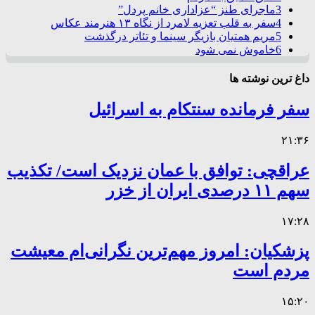
3
ماجرای طنز “عزاداری خانم پردل”
4
سفر به قلب تعزیه لامرد از نگاه ۱۳ هنرمند عکاس
5
مریم همتیان بازیگر سینما و تئاتر درگذشت
6
خاموش نمی شود
داغ ترین نوشته ها
سفر فرمانده سنتکام به اسرائیل
۲۱:۳۶
عراقچی: توافق با عمان نزدیک است/ تکذیب
سهم ۱۱ درصدی ایران از خزر
۱۷:۲۸
پزشکیان: امروز مهم‌ترین نگرانی‌ام معیشت
مردم است
۱۵:۲۰