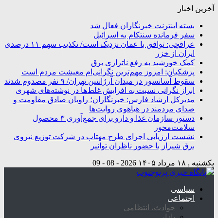
آخرین اخبار
بسته اینترنت خبرنگاران فعال شد
سفر فرمانده سنتکام به اسرائیل
عراقچی: توافق با عمان نزدیک است/ تکذیب سهم ۱۱ درصدی
ایران از خزر
کمک خورشید به رفع ناترازی برق
پزشکیان: امروز مهم‌ترین نگرانی‌ام معیشت مردم است
سقوط آسانسور در میدان آرژانتین تهران/ ۹ نفر مصدوم شدند
ابراز نگرانی نسبت به افزایش غلط‌ها در نوشته‌های شهری
مدیرکل ارشاد فارس: خبرنگاران؛ راویان صادق مقاومت و
صدای مردمند در هیاهوی روایت‌ها
دستور سازمان غذا و دارو برای جمع‌آوری ۳ محصول
سلامت‌محور
نشست ارزیابی اجرای طرح مهتاب در شرکت توزیع نیروی
برق شیراز با حضور ناظران توانیر
یکشنبه , ۱۸ مرداد ۱۴۰۵
2026 - 08 - 09
سیاسی
اجتماعی
حوادث، انتظامی
بازار