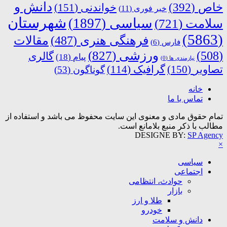
دانش و
خاص
(392)
خواندنی
(151)
خبر فوری
(11)
شهرستان
سیاسی
(1897)
سلامت
(721)
(5863)
فرهنگی هنری
(487)
مقالات
فارس
(6)
ورزشی
(827)
(508)
گالری
پیام
(18)
نیازمندی ها
(0)
تصاویر
(150)
گرافیک
(114)
گوناگون
(53)
خانه
تماس با ما
تمام حقوق مادی و معنوی این سایت محفوظ می باشد و استفاده از
مطالب با ذکر منبع بلامانع است.
DESIGNE BY:
SP Agency
×
سیاسی
اجتماعی
حوادث، انتظامی
بازار
طلا و ارز
خودرو
دانش و سلامت