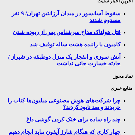
اخرین اخبار سایت
سقوط آسانسور در میدان آرژانتین تهران/ ۹ نفر
مصدوم شدند
قتل هولناک مداح سرشناس پس از ربوده شدن
کامیون با راننده هشت ساله توقیف شد
آتش سوزی و انفجار یک منزل دوطبقه در شیراز /
حادثه خسارت جانی نداشت
نماد مجوز
منابع خبری
چرا شرکت‌های هوش مصنوعی میلیون‌ها کتاب را
خریدند و بعد نابود کردند؟
چند راه‌ ساده برای خنک کردن گوشی داغ
چهار کاری که هنگام شارژ آیفون نباید انجام دهیم