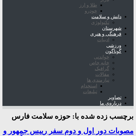
طلا و ارز
خودرو
دانش و سلامت
تکنولوژی
شهرستان
فرهنگی و هنری
ادبیات
ورزشی
گوناگون
خواندنی
خانه خاص
گرافیک
مقالات
نیازمندی ها
استخدام
تبلیغات
تصاویر
درباره‌ی ما
برچسب زده شده با:
حوزه سلامت فارس
مصوبات دور اول و دوم سفر رییس جمهور و