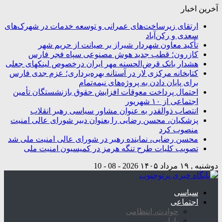
آخرین اخبار
ارتقای زیرساخت‌های عمرانی و توسعه خدمات در شهرک‌های
سعدی و رکن‌آباد
تأکید معاون شهردار شیراز بر صیانت از حریم شهر
کازرون؛ قطب جدید هوش مصنوعی سپاه فجر فارس
هشدار بانک قرض‌الحسنه مهر ایران درخصوص لینکهای جعلی
کتابخانه مرکزی لار در آستانه بهره‌برداری؛ عزم جدی فارس
برای پایان دادن به پروژه‌های نیمه‌تمام
احتمال پرداخت معوقات افزایش حقوق بازنشستگان تأمین
اجتماعی از ۱۰ شهریور
انتصاب ذوالقدر به عنوان مشاور سیاسی رهبر انقلاب
پزشکیان، محسن رضایی را بعنوان دبیر شورای عالی امنیت
منصوب کرد
محسن رضایی، نماینده رهبر در شورای عالی امنیت ملی شد
تصویب کلیات طرح تنگه هرمز در کمیسیون امنیت ملی
دوشنبه , ۱۹ مرداد ۱۴۰۵
2026 - 08 - 10
سیاسی
اجتماعی
حوادث، انتظامی
بازار