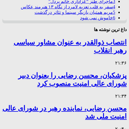
3
ماجرای طنز “عزاداری خانم پردل”
4
سفر به قلب تعزیه لامرد از نگاه ۱۳ هنرمند عکاس
5
مریم همتیان بازیگر سینما و تئاتر درگذشت
6
خاموش نمی شود
داغ ترین نوشته ها
انتصاب ذوالقدر به عنوان مشاور سیاسی
رهبر انقلاب
۲۱:۳۶
پزشکیان، محسن رضایی را بعنوان دبیر
شورای عالی امنیت منصوب کرد
۲۱:۳۴
محسن رضایی، نماینده رهبر در شورای عالی
امنیت ملی شد
۲۰:۴۰