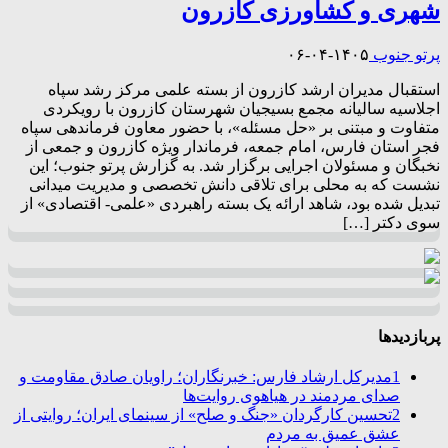
شهری و کشاورزی کازرون
پرتو جنوب
۱۴۰۵-۰۴-۰۶
استقبال مدیران ارشد کازرون از بسته علمی مرکز رشد سپاه
اجلاسیه سالیانه مجمع بسیجیان شهرستان کازرون با رویکردی
متفاوت و مبتنی بر «حل مسئله»، با حضور معاون فرماندهی سپاه
فجر استان فارس، امام جمعه، فرماندار ویژه کازرون و جمعی از
نخبگان و مسئولان اجرایی برگزار شد. به گزارش پرتو جنوب؛ این
نشست که به محلی برای تلاقی دانش تخصصی و مدیریت میدانی
تبدیل شده بود، شاهد ارائه یک بسته راهبردی «علمی- اقتصادی» از
سوی دکتر […]
پربازدیدها
1
مدیرکل ارشاد فارس: خبرنگاران؛ راویان صادق مقاومت و
صدای مردمند در هیاهوی روایت‌ها
2
تحسین کارگردان «جنگ و صلح» از سینمای ایران؛ روایتی از
عشق عمیق به مردم