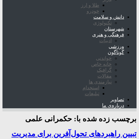
طلا و ارز
خودرو
دانش و سلامت
تکنولوژی
شهرستان
فرهنگی و هنری
ادبیات
ورزشی
گوناگون
خواندنی
خانه خاص
گرافیک
مقالات
نیازمندی ها
استخدام
تبلیغات
تصاویر
درباره‌ی ما
برچسب زده شده با:
حکمرانی علمی
تبیین راهبردهای تحول‌آفرین برای مدیریت