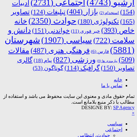
آرشیو
(4743)
اجتماعی
(2731)
ادبیات
بازار
(404)
(154)
تبلیغات
(124)
تصاویر
استخدام
(2)
حوادث
(2350)
خانه
(165)
تکنولوژی
(180)
دانش و
خاص
(393)
خواندنی
(151)
خبر فوری
(11)
شهرستان
سیاسی
(1907)
سلامت
(722)
(5881)
فرهنگی هنری
(487)
مقالات
فارس
(6)
ورزشی
(827)
(509)
گالری
پیام
(18)
نیازمندی ها
(0)
تصاویر
(150)
گرافیک
(114)
گوناگون
(53)
خانه
تماس با ما
تمام حقوق مادی و معنوی این سایت محفوظ می باشد و استفاده از
مطالب با ذکر منبع بلامانع است.
DESIGNE BY:
SP Agency
×
سیاسی
اجتماعی
حوادث، انتظامی