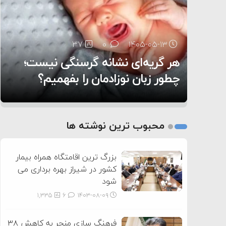
۶:۰۵
37
28
0
0
۱۴۰۵-۰۵-۱۳
۱۴۰۵-۰۵-۱۲
هر گریه‌ای نشانه گرسنگی نیست؛
تغذیه پدر می‌تواند بر سلامت نوزاد
13
0
۱۴۰۵-۰۵-۱۲
تأثیر بگذارد
روی دیگر زندگی
چطور زبان نوزادمان را بفهمیم؟
1
2
محبوب ترین نوشته ها
3
بزرگ ترین اقامتگاه همراه بیمار
کشور در شیراز بهره برداری می
شود
1,335
6
۱۴۰۳-۰۸-۰۹
فرهنگ سازی منجر به کاهش ۳۸