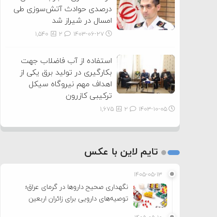
درصدی حوادث آتش‌سوزی طی
امسال در شیراز شد
1,540
2
۱۴۰۳-۰۶-۲۷
استفاده از آب فاضلاب جهت
بکارگیری در تولید برق یکی از
اهداف مهم نیروگاه سیکل
ترکیبی کازرون
1,675
2
۱۴۰۳-۱۰-۰۵
تایم لاین با عکس
۱۴۰۵-۰۵-۱۳
نگهداری صحیح داروها در گرمای عراق؛
توصیه‌های دارویی برای زائران اربعین