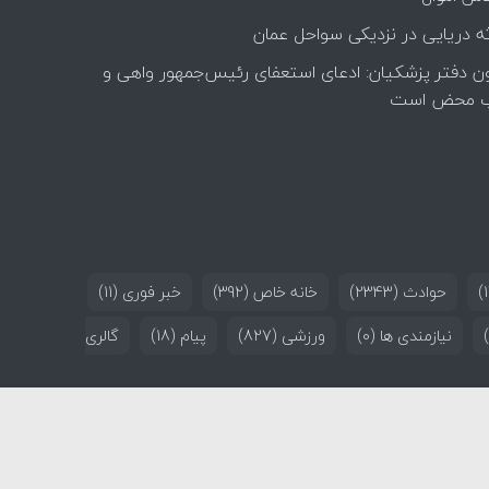
ه دریایی در نزدیکی سواحل عمان
ن دفتر پزشکیان: ادعای استعفای رئیس‌جمهور واهی و
 محض است
حوادث
(2343)
خانه خاص
(392)
خبر فوری
(11)
نیازمندی ها
(0)
ورزشی
(827)
پیام
(18)
گالری