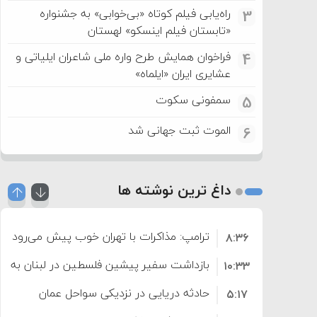
راه‌یابی فیلم کوتاه «بی‌خوابی» به جشنواره
3
«تابستان فیلم اینسکو» لهستان
فراخوان همایش طرح واره ملی شاعران ایلیاتی و
4
عشایری ایران «ایلماه»
سمفونی سکوت
5
الموت ثبت جهانی شد
6
داغ ترین نوشته ها
ترامپ: مذاکرات با تهران خوب پیش می‌رود
۸:۳۶
بازداشت سفیر پیشین فلسطین در لبنان به اته
۱۰:۳۳
حادثه دریایی در نزدیکی سواحل عمان
۵:۱۷