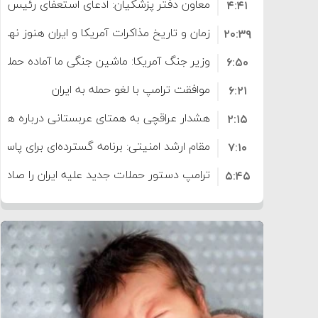
معاون دفتر پزشکیان: ادعای استعفای رئیس
۴:۴۱
است
زمان و تاریخ مذاکرات آمریکا و ایران هنوز نه
۲۰:۳۹
وزیر جنگ آمریکا: ماشین جنگی ما آماده حمله 
۶:۵۰
موافقت ترامپ با لغو حمله به ایران
۶:۲۱
هشدار عراقچی به همتای عربستانی درباره همرا
۲:۱۵
مقام ارشد امنیتی: برنامه گسترده‌ای برای پاسخ 
۷:۱۰
ترامپ دستور حملات جدید علیه ایران را صادر 
۵:۴۵
سپاه: دو نفتکش متخلف مورد اصابت قرار گر
۱۲:۵۹
ترامپ مدعی توافق تاریخی برای خلع سلاح ک
۸:۵۷
اعتراض عراقچی به همتای بلغارستانی به دلیل
۱۶:۱۹
ایران
کشورهایی که به متجاوزان کمک می کنند پ
۱۰:۱۵
سنتکام پایان تجاوز جدید به ایران را اعلام کرد