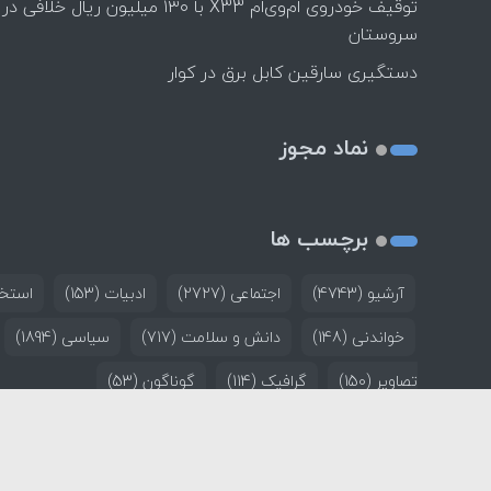
توقیف خودروی ام‌وی‌ام X33 با ۱۳۰ میلیون ریال خلافی در
سروستان
دستگیری سارقین کابل برق در کوار
نماد مجوز
برچسب ها
آرشیو
(4743)
اجتماعی
(2727)
ادبیات
(153)
استخد
خواندنی
(148)
دانش و سلامت
(717)
سیاسی
(1894)
تصاویر
(150)
گرافیک
(114)
گوناگون
(53)
خانه
تماس با ما