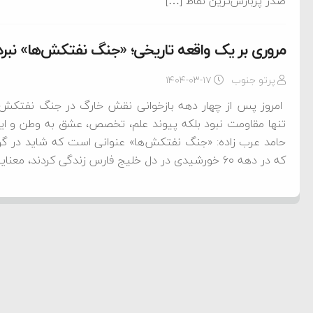
صدر پربارش‌ترین نقاط […]
مروری بر یک واقعه تاریخی؛ «جنگ نفتکش‌ها» نبرد
پرتو جنوب
۱۴۰۴-۰۳-۱۷
امروز پس از چهار دهه بازخوانی نقش خارگ در جنگ نفتکش‌ها
تنها مقاومت نبود بلکه پیوند علم، تخصص، عشق به وطن و ایثار
حامد عرب زاده: «جنگ نفتکش‌ها» عنوانی است که شاید در گوش 
که در دهه ۶۰ خورشیدی در دل خلیج فارس زندگی کردند، معنایی آکنده […]
ام فساد و اختلاس اموال