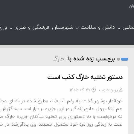
ان
ماعی
دانش و سلامت
شهرستان
فرهنگی و هنری
ورز
برچسب زده شده با:
خارگ
دستور تخلیه خارگ کذب است
پرتو جنوب
۱۴۰۵-۰۴-۲۷
فرماندار بوشهر گفت: به رغم شایعات مطرح شده در فضای مجاز
هم اینک روال عادی زندگی در این جزیره بر قرار است. به گزارش 
نه درخواست و نه دستوری برای تخلیه ساکنان جزیره خارگ ص
نفت به زندگی روز مره خود مشغول هستند. وی یادآورشد: در حا