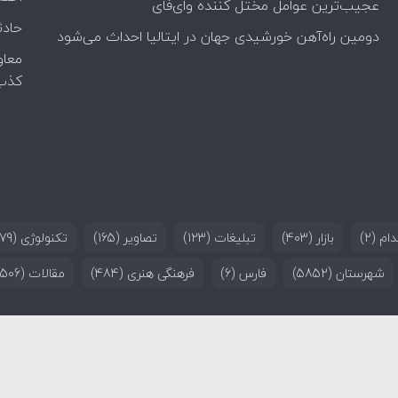
عجیب‌ترین عوامل مختل کننده وای‌فای
حادث
دومین راه‌آهن خورشیدی جهان در ایتالیا احداث می‌شود
معاو
کذب
ام
(2)
بازار
(403)
تبلیغات
(123)
تصاویر
(165)
تکنولوژی
(179)
شهرستان
(5852)
فارس
(6)
فرهنگی هنری
(484)
مقالات
(506)