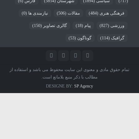
(717)
سیاسی
(1894)
شهرستان
(5854)
فارس
(6)
فرهنگی هنری
(484)
مقالات
(506)
نیازمندی ها
(0)
ورزشی
(827)
پیام
(18)
گالری تصاویر
(150)
گرافیک
(114)
گوناگون
(53)
تمام حقوق مادی و معنوی این سایت محفوظ می باشد و استفاده از
مطالب با ذکر منبع بلامانع است.
DESIGNE BY:
SP Agency