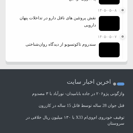
۱۴۰۵-۰۵-۰۸
نقش پروتئین های ناقل دارو در تداخلات پنهان
دارویی
۱۴۰۵-۰۵-۰۷
سندروم تاکوتسوبو از دیدگاه روان‌شناختی
اخرین اخبار سایت
واژگونی پژو۲۰۶ در جاده بابامیدان- نورآباد با ۳ مصدوم
قتل جوان 28 ساله توسط قاتل 15 ساله در کازرون
توقیف خودروی ام‌وی‌ام X33 با ۱۳۰ میلیون ریال خلافی در
سروستان