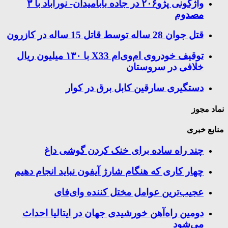
واژگونی پژو۲۰۶ در جاده بابامیدان- نورآباد با ۳
مصدوم
قتل جوان 28 ساله توسط قاتل 15 ساله در کازرون
توقیف خودروی ام‌وی‌ام X33 با ۱۳۰ میلیون ریال
خلافی در سروستان
دستگیری سارقین کابل برق در کوار
نماد مجوز
منابع خبری
چند راه‌ ساده برای خنک کردن گوشی داغ
چهار کاری که هنگام شارژ آیفون نباید انجام دهیم
عجیب‌ترین عوامل مختل کننده وای‌فای
دومین راه‌آهن خورشیدی جهان در ایتالیا احداث
می‌شود