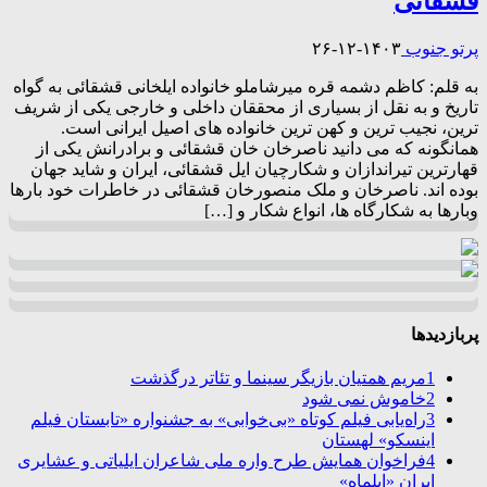
قشقائی
پرتو جنوب
۱۴۰۳-۱۲-۲۶
به قلم: کاظم دشمه قره میرشاملو خانواده ایلخانی قشقائی به گواه
تاریخ و به نقل از بسیاری از محققان داخلی و خارجی یکی از شریف
ترین، نجیب ترین و کهن ترین خانواده های اصیل ایرانی است.
همانگونه که می دانید ناصرخان خان قشقائی و برادرانش یکی از
قهارترین تیراندازان و شکارچیان ایل قشقائی، ایران و شاید جهان
بوده اند. ناصرخان و ملک منصورخان قشقائی در خاطرات خود بارها
وبارها به شکارگاه ها، انواع شکار و […]
پربازدیدها
1
مریم همتیان بازیگر سینما و تئاتر درگذشت
2
خاموش نمی شود
3
راه‌یابی فیلم کوتاه «بی‌خوابی» به جشنواره «تابستان فیلم
اینسکو» لهستان
4
فراخوان همایش طرح واره ملی شاعران ایلیاتی و عشایری
ایران «ایلماه»