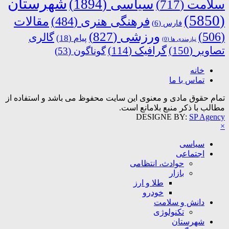
شهرستان
سیاسی
(1894)
سلامت
(717)
(5850)
فرهنگی هنری
(484)
مقالات
فارس
(6)
ورزشی
(827)
(506)
گالری
پیام
(18)
نیازمندی ها
(0)
تصاویر
(150)
گرافیک
(114)
گوناگون
(53)
خانه
تماس با ما
تمام حقوق مادی و معنوی این سایت محفوظ می باشد و استفاده از
مطالب با ذکر منبع بلامانع است.
DESIGNE BY:
SP Agency
×
سیاسی
اجتماعی
حوادث، انتظامی
بازار
طلا و ارز
خودرو
دانش و سلامت
تکنولوژی
شهرستان