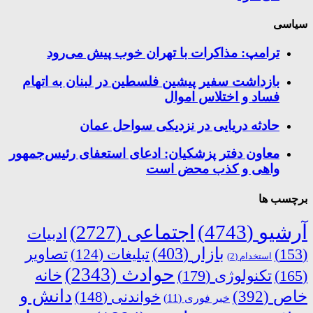
سیاسی
ترامپ: مذاکرات با تهران خوب پیش می‌رود
بازداشت سفیر پیشین فلسطین در لبنان به اتهام
فساد و اختلاس اموال
حادثه دریایی در نزدیکی سواحل عمان
معاون دفتر پزشکیان: ادعای استعفای رئیس‌جمهور
واهی و کذب محض است
برچسب ها
آرشیو
(4743)
اجتماعی
(2727)
ادبیات
بازار
(403)
(153)
تبلیغات
(124)
تصاویر
استخدام
(2)
حوادث
(2343)
خانه
(165)
تکنولوژی
(179)
دانش و
خاص
(392)
خواندنی
(148)
خبر فوری
(11)