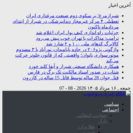
آخرین اخبار
شیرازمرغ؛ بر سکوی دوم صنعت مرغداری ایران
تعطیلی ۴ مرکز غیرمجاز دندانپزشکی در شیراز از ابتدای
مردادماه تاکنون
جزئیات راه اندازی کیف پول ایران اعلام شد
ترامپ: مذاکرات با تهران خوب پیش می‌رود
کالابرگ کدهای ملی ۰، ۱ و ۲ شارژ شد
واژگونی پژو۲۰۶ در جاده بابامیدان- نورآباد با ۳ مصدوم
موتورسواری بانوان؛ واقعیتی که از قانون جلوتر حرکت
می‌کند
همکاری دانشگاه صنعتی شیراز و آبفا کلید خورد
شتاب در صدور اسناد مالکیت تک برگ در فارس
قتل جوان 28 ساله توسط قاتل 15 ساله در کازرون
جمعه , ۱۶ مرداد ۱۴۰۵
2026 - 08 - 07
سیاسی
اجتماعی
حوادث، انتظامی
بازار
طلا و ارز
خودرو