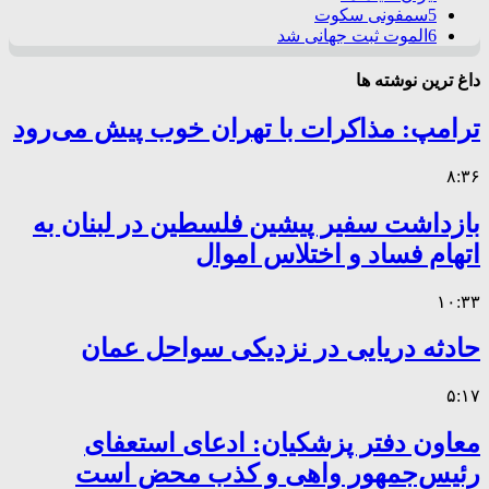
5
سمفونی سکوت
6
الموت ثبت جهانی شد
داغ ترین نوشته ها
ترامپ: مذاکرات با تهران خوب پیش می‌رود
۸:۳۶
بازداشت سفیر پیشین فلسطین در لبنان به
اتهام فساد و اختلاس اموال
۱۰:۳۳
حادثه دریایی در نزدیکی سواحل عمان
۵:۱۷
معاون دفتر پزشکیان: ادعای استعفای
رئیس‌جمهور واهی و کذب محض است