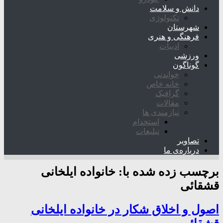
دانش و سلامت
تکنولوژی
شهرستان
فرهنگی و هنری
ادبیات
ورزشی
گوناگون
خواندنی
خانه خاص
گرافیک
مقالات
نیازمندی ها
استخدام
تبلیغات
تصاویر
درباره‌ی ما
برچسب زده شده با:
خانواده ایلخانی
قشقائی
اصول و اخلاق شکار در خانواده ایلخانی