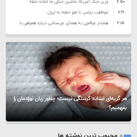
۶:۵۰
نشده است
وزیر جنگ آمریکا: ماشین جنگی ما آماده حمله
۶:۲۱
نظامی علیه ایران است
موافقت ترامپ با لغو حمله به ایران
۲:۱۵
هشدار عراقچی به همتای عربستانی درباره همراهی با
۷:۱۰
آمریکا
مقام ارشد امنیتی: برنامه گسترده‌ای برای پاسخ به
۵:۴۵
دیوانگی آمریکا داریم
ترامپ دستور حملات جدید علیه ایران را صادر کرد
۱۲:۵۹
سپاه: دو نفتکش متخلف مورد اصابت قرار گرفته و
۸:۵۷
متوقف شدند
ترامپ مدعی توافق تاریخی برای خلع سلاح کامل
۱۶:۱۹
حماس شد
اعتراض عراقچی به همتای بلغارستانی به دلیل کمک
۱۰:۱۵
به آمریکا در حملات به ایران
کشورهایی که به متجاوزان کمک می کنند پاسخ
هر گریه‌ای نشانه گرسنگی نیست؛ چطور زبان نوزادمان را
۶:۰۵
سختی خواهند گرفت
سنتکام پایان تجاوز جدید به ایران را اعلام کرد
بفهمیم؟
روی دیگر زندگی
تغذیه پدر می‌تواند بر سلامت نوزاد تأثیر بگذارد
1
2
محبوب ترین نوشته ها