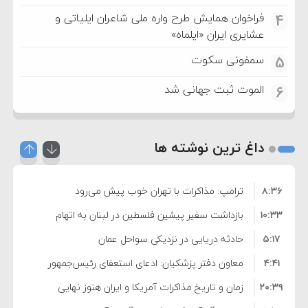
فراخوان همایش طرح واره ملی شاعران ایلیاتی و
4
عشایری ایران «ایلماه»
سمفونی سکوت
5
الموت ثبت جهانی شد
6
داغ ترین نوشته ها
۸:۳۶
ترامپ: مذاکرات با تهران خوب پیش می‌رود
۱۰:۳۳
بازداشت سفیر پیشین فلسطین در لبنان به اتهام
۵:۱۷
فساد و اختلاس اموال
حادثه دریایی در نزدیکی سواحل عمان
۴:۴۱
معاون دفتر پزشکیان: ادعای استعفای رئیس‌جمهور
۲۰:۳۹
واهی و کذب محض است
زمان و تاریخ مذاکرات آمریکا و ایران هنوز نهایی