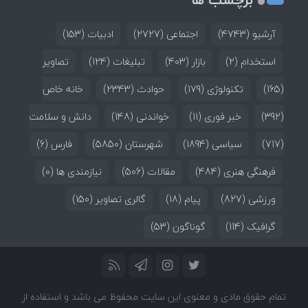
آرشیو
(4743)
اجتماعی
(2727)
ادبیات
(153)
استخدام
(2)
بازار
(403)
تبلیغات
(124)
تصاویر
(165)
تکنولوژی
(179)
حوادث
(2343)
خانه خاص
(392)
خبر فوری
(11)
خواندنی
(148)
دانش و سلامت
(717)
سیاسی
(1894)
شهرستان
(5850)
فارس
(6)
فرهنگی هنری
(484)
مقالات
(506)
نیازمندی ها
(0)
ورزشی
(827)
پیام
(18)
گالری تصاویر
(150)
گرافیک
(114)
گوناگون
(53)
تمام حقوق مادی و معنوی این سایت محفوظ می باشد و استفاده از