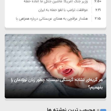
۶:۵۰
نشده است
وزیر جنگ آمریکا: ماشین جنگی ما آماده حمله
۶:۲۱
نظامی علیه ایران است
موافقت ترامپ با لغو حمله به ایران
۲:۱۵
هشدار عراقچی به همتای عربستانی درباره همراهی با
۷:۱۰
آمریکا
مقام ارشد امنیتی: برنامه گسترده‌ای برای پاسخ به
۵:۴۵
دیوانگی آمریکا داریم
ترامپ دستور حملات جدید علیه ایران را صادر کرد
۱۲:۵۹
سپاه: دو نفتکش متخلف مورد اصابت قرار گرفته و
۸:۵۷
متوقف شدند
ترامپ مدعی توافق تاریخی برای خلع سلاح کامل
۱۶:۱۹
حماس شد
اعتراض عراقچی به همتای بلغارستانی به دلیل کمک
۱۰:۱۵
به آمریکا در حملات به ایران
کشورهایی که به متجاوزان کمک می کنند پاسخ
هر گریه‌ای نشانه گرسنگی نیست؛ چطور زبان نوزادمان را
۶:۰۵
سختی خواهند گرفت
سنتکام پایان تجاوز جدید به ایران را اعلام کرد
بفهمیم؟
روی دیگر زندگی
تغذیه پدر می‌تواند بر سلامت نوزاد تأثیر بگذارد
1
2
محبوب ترین نوشته ها