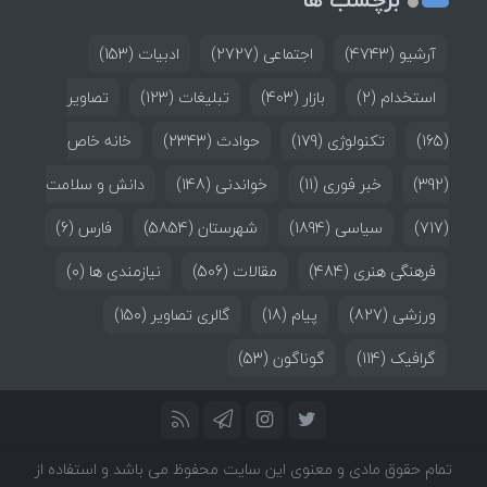
آرشیو
(4743)
اجتماعی
(2727)
ادبیات
(153)
استخدام
(2)
بازار
(403)
تبلیغات
(123)
تصاویر
(165)
تکنولوژی
(179)
حوادث
(2343)
خانه خاص
(392)
خبر فوری
(11)
خواندنی
(148)
دانش و سلامت
(717)
سیاسی
(1894)
شهرستان
(5854)
فارس
(6)
فرهنگی هنری
(484)
مقالات
(506)
نیازمندی ها
(0)
ورزشی
(827)
پیام
(18)
گالری تصاویر
(150)
گرافیک
(114)
گوناگون
(53)
تمام حقوق مادی و معنوی این سایت محفوظ می باشد و استفاده از