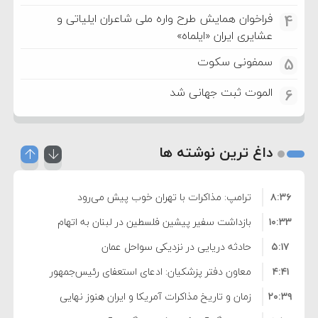
فراخوان همایش طرح واره ملی شاعران ایلیاتی و
4
عشایری ایران «ایلماه»
سمفونی سکوت
5
الموت ثبت جهانی شد
6
داغ ترین نوشته ها
۸:۳۶
ترامپ: مذاکرات با تهران خوب پیش می‌رود
۱۰:۳۳
بازداشت سفیر پیشین فلسطین در لبنان به اتهام
۵:۱۷
فساد و اختلاس اموال
حادثه دریایی در نزدیکی سواحل عمان
۴:۴۱
معاون دفتر پزشکیان: ادعای استعفای رئیس‌جمهور
۲۰:۳۹
واهی و کذب محض است
زمان و تاریخ مذاکرات آمریکا و ایران هنوز نهایی