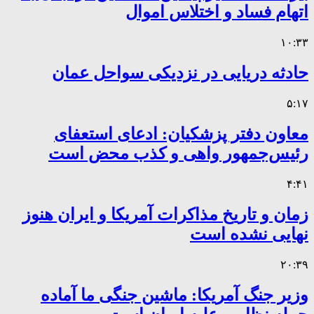
اتهام فساد و اختلاس اموال
۱۰:۳۳
حادثه دریایی در نزدیکی سواحل عمان
۵:۱۷
معاون دفتر پزشکیان: ادعای استعفای
رئیس‌جمهور واهی و کذب محض است
۴:۴۱
زمان و تاریخ مذاکرات آمریکا و ایران هنوز
نهایی نشده است
۲۰:۳۹
وزیر جنگ آمریکا: ماشین جنگی ما آماده