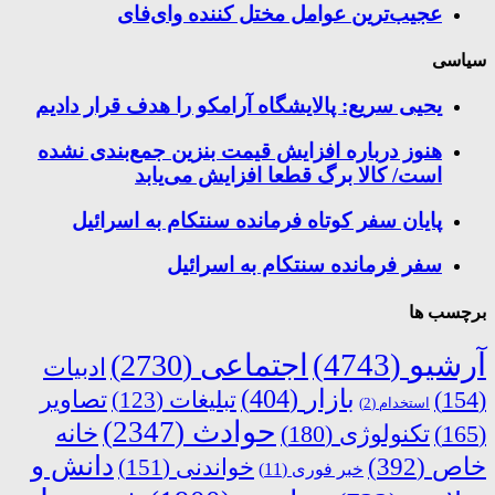
عجیب‌ترین عوامل مختل کننده وای‌فای
سیاسی
یحیی سریع: پالایشگاه آرامکو را هدف قرار دادیم
هنوز درباره افزایش قیمت بنزین جمع‌بندی نشده
است/ کالا برگ قطعا افزایش می‌یابد
پایان سفر کوتاه فرمانده سنتکام به اسرائیل
سفر فرمانده سنتکام به اسرائیل
برچسب ها
آرشیو
(4743)
اجتماعی
(2730)
ادبیات
بازار
(404)
(154)
تبلیغات
(123)
تصاویر
استخدام
(2)
حوادث
(2347)
خانه
(165)
تکنولوژی
(180)
دانش و
خاص
(392)
خواندنی
(151)
خبر فوری
(11)