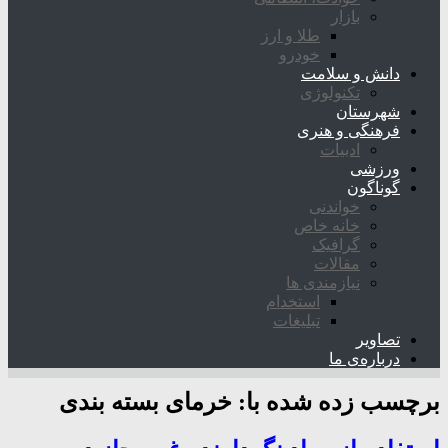
بازار
طلا و ارز
خودرو
دانش و سلامت
تکنولوژی
شهرستان
فرهنگی و هنری
ادبیات
ورزشی
گوناگون
خواندنی
خانه خاص
گرافیک
مقالات
نیازمندی ها
استخدام
تبلیغات
تصاویر
درباره‌ی ما
برچسب زده شده با:
خرمای بسته بندی