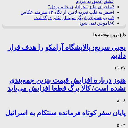
عشق عمیق به مردم
3
ماجرای طنز “عزاداری خانم پردل”
4
سفر به قلب تعزیه لامرد از نگاه ۱۳ هنرمند عکاس
5
مریم همتیان بازیگر سینما و تئاتر درگذشت
6
خاموش نمی شود
داغ ترین نوشته ها
یحیی سریع: پالایشگاه آرامکو را هدف قرار
دادیم
۱۱:۳۷
هنوز درباره افزایش قیمت بنزین جمع‌بندی
نشده است/ کالا برگ قطعا افزایش می‌یابد
۸:۰۸
پایان سفر کوتاه فرمانده سنتکام به اسرائیل
۵:۰۴