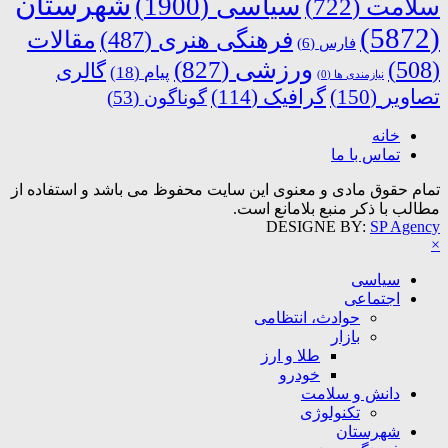
شهرستان
سیاسی
(1900)
سلامت
(722)
(5872)
فرهنگی هنری
(487)
مقالات
فارس
(6)
ورزشی
(827)
(508)
گالری
پیام
(18)
نیازمندی ها
(0)
تصاویر
(150)
گرافیک
(114)
گوناگون
(53)
خانه
تماس با ما
تمام حقوق مادی و معنوی این سایت محفوظ می باشد و استفاده از
مطالب با ذکر منبع بلامانع است.
DESIGNE BY:
SP Agency
×
سیاسی
اجتماعی
حوادث، انتظامی
بازار
طلا و ارز
خودرو
دانش و سلامت
تکنولوژی
شهرستان