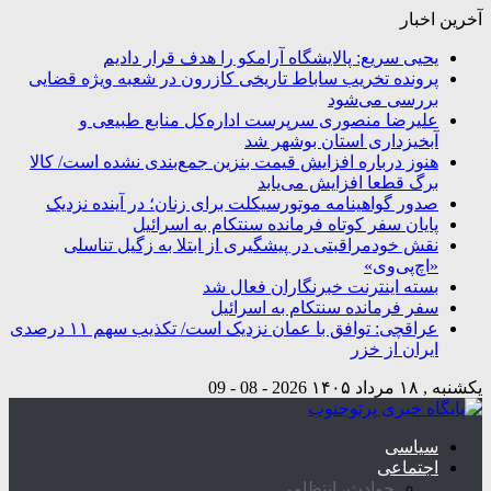
آخرین اخبار
یحیی سریع: پالایشگاه آرامکو را هدف قرار دادیم
پرونده تخریب ساباط تاریخی کازرون در شعبه ویژه قضایی
بررسی می‌شود
علیرضا منصوری سرپرست اداره‌کل منابع طبیعی و
آبخیزداری استان بوشهر شد
هنوز درباره افزایش قیمت بنزین جمع‌بندی نشده است/ کالا
برگ قطعا افزایش می‌یابد
صدور گواهینامه موتورسیکلت برای زنان؛ در آینده نزدیک
پایان سفر کوتاه فرمانده سنتکام به اسرائیل
نقش خودمراقبتی در پیشگیری از ابتلا به زگیل تناسلی
«اچ‌پی‌وی»
بسته اینترنت خبرنگاران فعال شد
سفر فرمانده سنتکام به اسرائیل
عراقچی: توافق با عمان نزدیک است/ تکذیب سهم ۱۱ درصدی
ایران از خزر
یکشنبه , ۱۸ مرداد ۱۴۰۵
2026 - 08 - 09
سیاسی
اجتماعی
حوادث، انتظامی