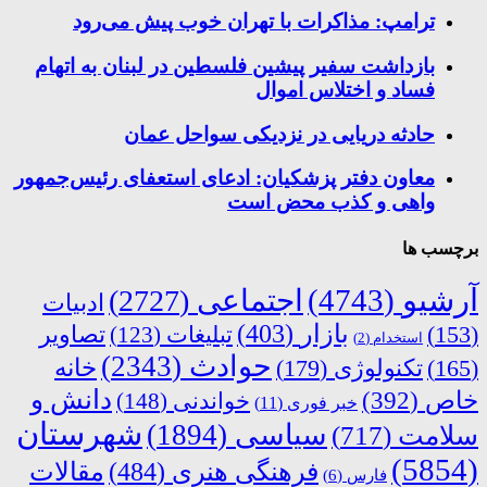
ترامپ: مذاکرات با تهران خوب پیش می‌رود
بازداشت سفیر پیشین فلسطین در لبنان به اتهام
فساد و اختلاس اموال
حادثه دریایی در نزدیکی سواحل عمان
معاون دفتر پزشکیان: ادعای استعفای رئیس‌جمهور
واهی و کذب محض است
برچسب ها
آرشیو
(4743)
اجتماعی
(2727)
ادبیات
بازار
(403)
(153)
تبلیغات
(123)
تصاویر
استخدام
(2)
حوادث
(2343)
خانه
(165)
تکنولوژی
(179)
دانش و
خاص
(392)
خواندنی
(148)
خبر فوری
(11)
شهرستان
سیاسی
(1894)
سلامت
(717)
(5854)
فرهنگی هنری
(484)
مقالات
فارس
(6)