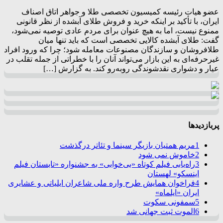
عضو هیات رئیسه کمیسیون تخصصی طلا و جواهر اتاق اصناف
ایران، با تأکید بر اینکه خرید و فروش طلای آبشده از نظر قانونی
ممنوع نیست، اما به هیچ عنوان برای مردم عادی توصیه نمی‌شود،
گفت: طلای آبشده کالایی تخصصی است که باید تنها میان
طلافروشان و سازندگان مصنوعات معامله شود؛ چرا که ورود افراد
غیرحرفه‌ای به این بازار می‌تواند آنان را با خطراتی از جمله تقلب در
عیار و دشواری نقدشوندگی روبه‌رو کند. به گزارش […]
پربازدیدها
1
مریم همتیان بازیگر سینما و تئاتر درگذشت
2
خاموش نمی شود
3
راه‌یابی فیلم کوتاه «بی‌خوابی» به جشنواره «تابستان فیلم
اینسکو» لهستان
4
فراخوان همایش طرح واره ملی شاعران ایلیاتی و عشایری
ایران «ایلماه»
5
سمفونی سکوت
6
الموت ثبت جهانی شد