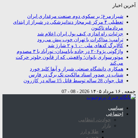
آخرین اخبار
شیرازمرغ؛ بر سکوی دوم صنعت مرغداری ایران
تعطیلی ۴ مرکز غیرمجاز دندانپزشکی در شیراز از ابتدای
مردادماه تاکنون
جزئیات راه اندازی کیف پول ایران اعلام شد
ترامپ: مذاکرات با تهران خوب پیش می‌رود
کالابرگ کدهای ملی ۰، ۱ و ۲ شارژ شد
واژگونی پژو۲۰۶ در جاده بابامیدان- نورآباد با ۳ مصدوم
موتورسواری بانوان؛ واقعیتی که از قانون جلوتر حرکت
می‌کند
همکاری دانشگاه صنعتی شیراز و آبفا کلید خورد
شتاب در صدور اسناد مالکیت تک برگ در فارس
قتل جوان 28 ساله توسط قاتل 15 ساله در کازرون
جمعه , ۱۶ مرداد ۱۴۰۵
2026 - 08 - 07
سیاسی
اجتماعی
حوادث، انتظامی
بازار
طلا و ارز
خودرو