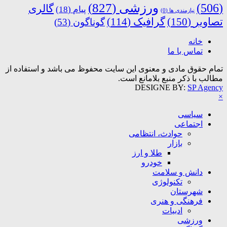
ورزشی
(827)
(506)
گالری
پیام
(18)
نیازمندی ها
(0)
تصاویر
(150)
گرافیک
(114)
گوناگون
(53)
خانه
تماس با ما
تمام حقوق مادی و معنوی این سایت محفوظ می باشد و استفاده از
مطالب با ذکر منبع بلامانع است.
DESIGNE BY:
SP Agency
×
سیاسی
اجتماعی
حوادث، انتظامی
بازار
طلا و ارز
خودرو
دانش و سلامت
تکنولوژی
شهرستان
فرهنگی و هنری
ادبیات
ورزشی