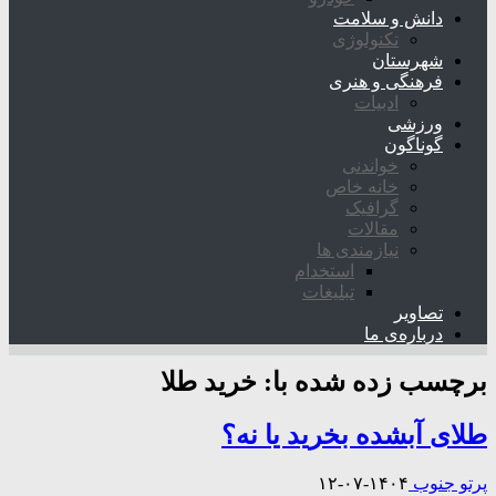
دانش و سلامت
تکنولوژی
شهرستان
فرهنگی و هنری
ادبیات
ورزشی
گوناگون
خواندنی
خانه خاص
گرافیک
مقالات
نیازمندی ها
استخدام
تبلیغات
تصاویر
درباره‌ی ما
برچسب زده شده با:
خرید طلا
طلای آبشده بخرید یا نه؟
پرتو جنوب
۱۴۰۴-۰۷-۱۲