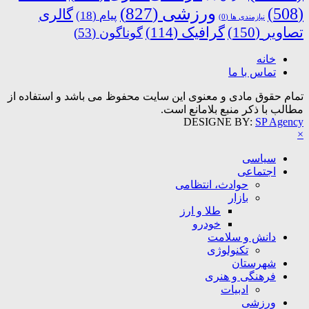
ورزشی
(827)
(508)
گالری
پیام
(18)
نیازمندی ها
(0)
تصاویر
(150)
گرافیک
(114)
گوناگون
(53)
خانه
تماس با ما
تمام حقوق مادی و معنوی این سایت محفوظ می باشد و استفاده از
مطالب با ذکر منبع بلامانع است.
DESIGNE BY:
SP Agency
×
سیاسی
اجتماعی
حوادث، انتظامی
بازار
طلا و ارز
خودرو
دانش و سلامت
تکنولوژی
شهرستان
فرهنگی و هنری
ادبیات
ورزشی