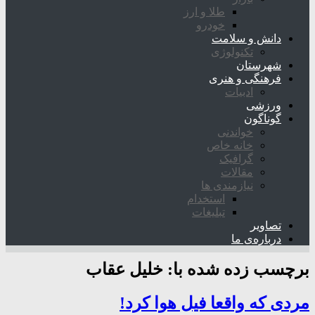
طلا و ارز
خودرو
دانش و سلامت
تکنولوژی
شهرستان
فرهنگی و هنری
ادبیات
ورزشی
گوناگون
خواندنی
خانه خاص
گرافیک
مقالات
نیازمندی ها
استخدام
تبلیغات
تصاویر
درباره‌ی ما
برچسب زده شده با:
خلیل عقاب
مردی که واقعا فیل هوا کرد!