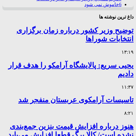
6
خاموش نمی شود
داغ ترین نوشته ها
توضیح وزیر کشور درباره زمان برگزاری
انتخابات شوراها
۱۳:۱۹
یحیی سریع: پالایشگاه آرامکو را هدف قرار
دادیم
۱۱:۳۷
تاسیسات آرامکوی عربستان منفجر شد
۸:۲۱
هنوز درباره افزایش قیمت بنزین جمع‌بندی
نشده است/ کالا برگ قطعا افزایش می‌یابد