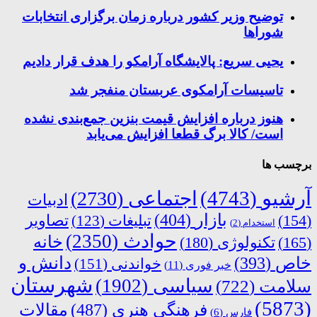
توضیح وزیر کشور درباره زمان برگزاری انتخابات
شوراها
یحیی سریع: پالایشگاه آرامکو را هدف قرار دادیم
تاسیسات آرامکوی عربستان منفجر شد
هنوز درباره افزایش قیمت بنزین جمع‌بندی نشده
است/ کالا برگ قطعا افزایش می‌یابد
برچسب ها
آرشیو
(4743)
اجتماعی
(2730)
ادبیات
بازار
(404)
(154)
تبلیغات
(123)
تصاویر
استخدام
(2)
حوادث
(2350)
خانه
(165)
تکنولوژی
(180)
دانش و
خاص
(393)
خواندنی
(151)
خبر فوری
(11)
شهرستان
سیاسی
(1902)
سلامت
(722)
(5873)
فرهنگی هنری
(487)
مقالات
فارس
(6)