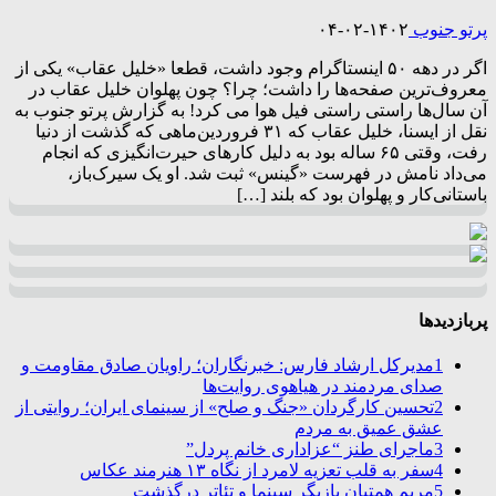
پرتو جنوب
۱۴۰۲-۰۲-۰۴
اگر در دهه ۵۰ اینستاگرام وجود داشت، قطعا «خلیل عقاب» یکی از
معروف‌ترین صفحه‌ها را داشت؛ چرا؟ چون پهلوان خلیل عقاب در
آن سال‌ها راستی راستی فیل هوا می کرد! به گزارش پرتو جنوب به
نقل از ایسنا، خلیل عقاب که ۳۱ فروردین‌ماهی که گذشت از دنیا
رفت، وقتی ۶۵ ساله بود به دلیل کارهای حیرت‌انگیزی که انجام
می‌داد نامش در فهرست «گینس» ثبت شد. او یک سیرک‌باز، ‌
باستانی‌کار و پهلوان بود که بلند […]
پربازدیدها
1
مدیرکل ارشاد فارس: خبرنگاران؛ راویان صادق مقاومت و
صدای مردمند در هیاهوی روایت‌ها
2
تحسین کارگردان «جنگ و صلح» از سینمای ایران؛ روایتی از
عشق عمیق به مردم
3
ماجرای طنز “عزاداری خانم پردل”
4
سفر به قلب تعزیه لامرد از نگاه ۱۳ هنرمند عکاس
5
مریم همتیان بازیگر سینما و تئاتر درگذشت