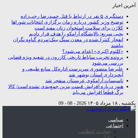
آخرین اخبار
دستگیری ۵ نفر در ارتباط با قتل حمیدرضا رجب‌زاده
توضیح وزیر کشور درباره زمان برگزاری انتخابات شوراها
کلاژن برای سلامت استخوان زنان مفید است
یحیی سریع: پالایشگاه آرامکو را هدف قرار دادیم
انفجار کنترل‌شده در معدن سنگ بینک/مردم گناوه نگران
نباشند
«کلثوم اکبری» اعدام می‌شود؟
پرونده تخریب ساباط تاریخی کازرون در شعبه ویژه قضایی
بررسی می‌شود
علیرضا منصوری سرپرست اداره‌کل منابع طبیعی و
آبخیزداری استان بوشهر شد
تاسیسات آرامکوی عربستان منفجر شد
هنوز درباره افزایش قیمت بنزین جمع‌بندی نشده است/ کالا
برگ قطعا افزایش می‌یابد
یکشنبه , ۱۸ مرداد ۱۴۰۵
2026 - 08 - 09
سیاسی
اجتماعی
حوادث، انتظامی
بازار