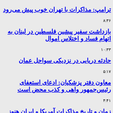
ترامپ: مذاکرات با تهران خوب پیش می‌رود
۸:۳۶
بازداشت سفیر پیشین فلسطین در لبنان به
اتهام فساد و اختلاس اموال
۱۰:۳۳
حادثه دریایی در نزدیکی سواحل عمان
۵:۱۷
معاون دفتر پزشکیان: ادعای استعفای
رئیس‌جمهور واهی و کذب محض است
۴:۴۱
زمان و تاریخ مذاکرات آمریکا و ایران هنوز