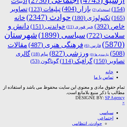
اجتماعی
(2730)
ادبیات
بازار
(404)
(154)
تبلیغات
(123)
تصاویر
استخدام
(2)
حوادث
(2347)
خانه
(165)
تکنولوژی
(180)
دانش و
خاص
(392)
خواندنی
(151)
خبر فوری
(11)
شهرستان
سیاسی
(1899)
سلامت
(722)
(5870)
فرهنگی هنری
(487)
مقالات
فارس
(6)
ورزشی
(827)
(508)
گالری
پیام
(18)
نیازمندی ها
(0)
تصاویر
(150)
گرافیک
(114)
گوناگون
(53)
خانه
تماس با ما
تمام حقوق مادی و معنوی این سایت محفوظ می باشد و استفاده از
مطالب با ذکر منبع بلامانع است.
DESIGNE BY:
SP Agency
×
سیاسی
اجتماعی
حوادث، انتظامی