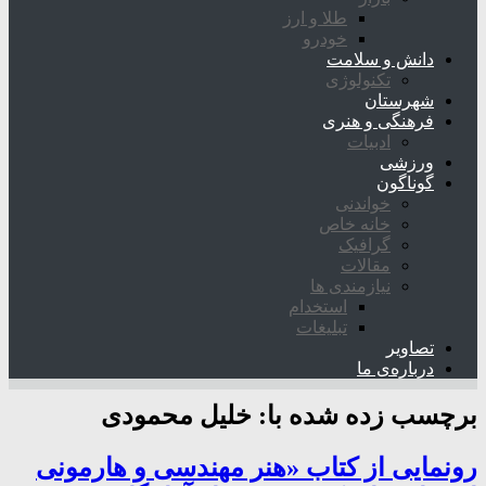
طلا و ارز
خودرو
دانش و سلامت
تکنولوژی
شهرستان
فرهنگی و هنری
ادبیات
ورزشی
گوناگون
خواندنی
خانه خاص
گرافیک
مقالات
نیازمندی ها
استخدام
تبلیغات
تصاویر
درباره‌ی ما
برچسب زده شده با:
خلیل محمودی
رونمایی از کتاب «هنر مهندسی و هارمونی