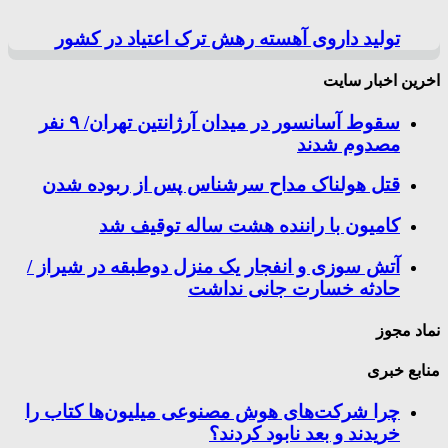
تولید داروی آهسته رهش ترک اعتیاد در کشور
اخرین اخبار سایت
سقوط آسانسور در میدان آرژانتین تهران/ ۹ نفر
مصدوم شدند
قتل هولناک مداح سرشناس پس از ربوده شدن
کامیون با راننده هشت ساله توقیف شد
آتش سوزی و انفجار یک منزل دوطبقه در شیراز /
حادثه خسارت جانی نداشت
نماد مجوز
منابع خبری
چرا شرکت‌های هوش مصنوعی میلیون‌ها کتاب را
خریدند و بعد نابود کردند؟