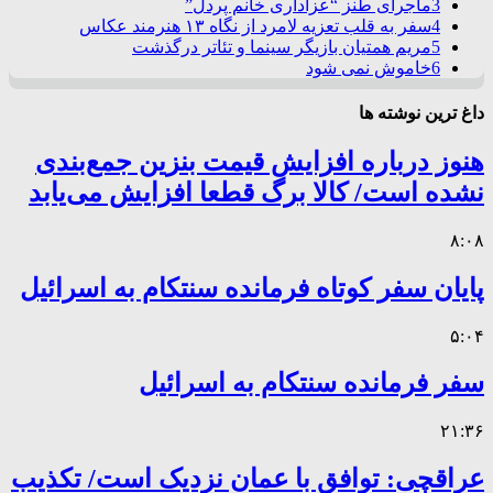
3
ماجرای طنز “عزاداری خانم پردل”
4
سفر به قلب تعزیه لامرد از نگاه ۱۳ هنرمند عکاس
5
مریم همتیان بازیگر سینما و تئاتر درگذشت
6
خاموش نمی شود
داغ ترین نوشته ها
هنوز درباره افزایش قیمت بنزین جمع‌بندی
نشده است/ کالا برگ قطعا افزایش می‌یابد
۸:۰۸
پایان سفر کوتاه فرمانده سنتکام به اسرائیل
۵:۰۴
سفر فرمانده سنتکام به اسرائیل
۲۱:۳۶
عراقچی: توافق با عمان نزدیک است/ تکذیب