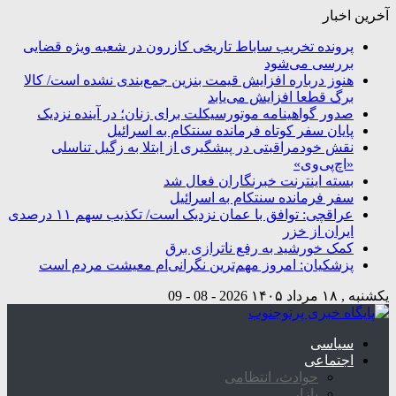
آخرین اخبار
پرونده تخریب ساباط تاریخی کازرون در شعبه ویژه قضایی
بررسی می‌شود
هنوز درباره افزایش قیمت بنزین جمع‌بندی نشده است/ کالا
برگ قطعا افزایش می‌یابد
صدور گواهینامه موتورسیکلت برای زنان؛ در آینده نزدیک
پایان سفر کوتاه فرمانده سنتکام به اسرائیل
نقش خودمراقبتی در پیشگیری از ابتلا به زگیل تناسلی
«اچ‌پی‌وی»
بسته اینترنت خبرنگاران فعال شد
سفر فرمانده سنتکام به اسرائیل
عراقچی: توافق با عمان نزدیک است/ تکذیب سهم ۱۱ درصدی
ایران از خزر
کمک خورشید به رفع ناترازی برق
پزشکیان: امروز مهم‌ترین نگرانی‌ام معیشت مردم است
یکشنبه , ۱۸ مرداد ۱۴۰۵
2026 - 08 - 09
سیاسی
اجتماعی
حوادث، انتظامی
بازار