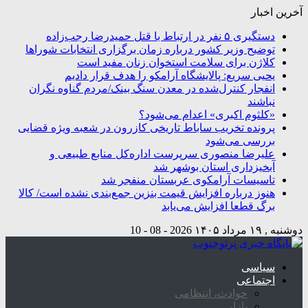
آخرین اخبار
دستگیری ۵ نفر در ارتباط با قتل حمیدرضا رجب‌زاده
توضیح وزیر کشور درباره زمان برگزاری انتخابات شوراها
کلاژن برای سلامت استخوان زنان مفید است
یحیی سریع: پالایشگاه آرامکو را هدف قرار دادیم
انفجار کنترل‌شده در معدن سنگ بینک/مردم گناوه نگران
نباشند
«کلثوم اکبری» اعدام می‌شود؟
پرونده تخریب ساباط تاریخی کازرون در شعبه ویژه قضایی
بررسی می‌شود
علیرضا منصوری سرپرست اداره‌کل منابع طبیعی و
آبخیزداری استان بوشهر شد
تاسیسات آرامکوی عربستان منفجر شد
هنوز درباره افزایش قیمت بنزین جمع‌بندی نشده است/ کالا
برگ قطعا افزایش می‌یابد
دوشنبه , ۱۹ مرداد ۱۴۰۵
2026 - 08 - 10
سیاسی
اجتماعی
حوادث، انتظامی
بازار