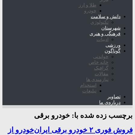
طلا و ارز
خودرو
دانش و سلامت
تکنولوژی
شهرستان
فرهنگی و هنری
ادبیات
ورزشی
گوناگون
خواندنی
خانه خاص
گرافیک
مقالات
نیازمندی ها
استخدام
تبلیغات
تصاویر
درباره‌ی ما
برچسب زده شده با:
خودرو برقی
فروش فوری ۲ خودرو برقی ایران‌خودرو از