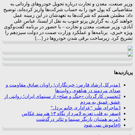
وزیر صنعت، معدن و تجارت درباره تحویل خودروهای وارداتی به
متقاضیانی که پول خود را به حساب شرکت‌ها واریز کرده‌اند، توضیح
داد: مطمئن هستم که شرکت‌ها به تعهدشان در این زمینه عمل
خواهند کرد. به گزارش پرتو جنوب به نقل از ایسنا، عباس علی
آبادی- وزیر صنعت، معدن و تجارت – با حضور در برنامه گفت‌وگوی
ویژه خبری، ‌ برنامه‌ها و عملکرد وزارت صمت در دولت سیزدهم را
تشریح کرد. زیرساخت برقی شدن خودروها در […]
پربازدیدها
1
مدیرکل ارشاد فارس: خبرنگاران؛ راویان صادق مقاومت و
صدای مردمند در هیاهوی روایت‌ها
2
تحسین کارگردان «جنگ و صلح» از سینمای ایران؛ روایتی از
عشق عمیق به مردم
3
ماجرای طنز “عزاداری خانم پردل”
4
سفر به قلب تعزیه لامرد از نگاه ۱۳ هنرمند عکاس
5
مریم همتیان بازیگر سینما و تئاتر درگذشت
6
خاموش نمی شود