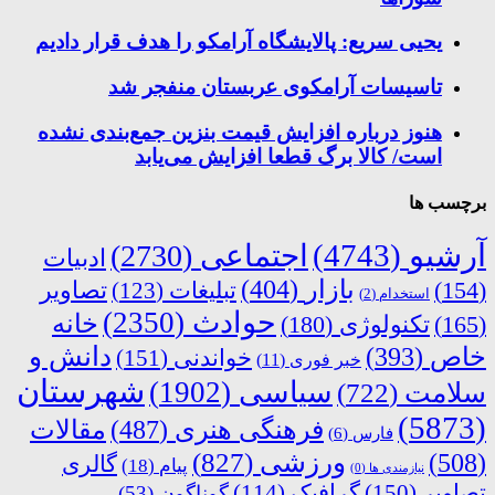
یحیی سریع: پالایشگاه آرامکو را هدف قرار دادیم
تاسیسات آرامکوی عربستان منفجر شد
هنوز درباره افزایش قیمت بنزین جمع‌بندی نشده
است/ کالا برگ قطعا افزایش می‌یابد
برچسب ها
آرشیو
(4743)
اجتماعی
(2730)
ادبیات
بازار
(404)
(154)
تبلیغات
(123)
تصاویر
استخدام
(2)
حوادث
(2350)
خانه
(165)
تکنولوژی
(180)
دانش و
خاص
(393)
خواندنی
(151)
خبر فوری
(11)
شهرستان
سیاسی
(1902)
سلامت
(722)
(5873)
فرهنگی هنری
(487)
مقالات
فارس
(6)
ورزشی
(827)
(508)
گالری
پیام
(18)
نیازمندی ها
(0)
تصاویر
(150)
گرافیک
(114)
گوناگون
(53)