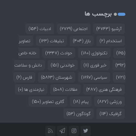
برچسب ها
آرشیو
(4743)
اجتماعی
(2729)
ادبیات
(154)
استخدام
(2)
بازار
(404)
تبلیغات
(123)
تصاویر
(165)
تکنولوژی
(180)
حوادث
(2347)
خانه خاص
(392)
خبر فوری
(11)
خواندنی
(151)
دانش و سلامت
(721)
سیاسی
(1897)
شهرستان
(5863)
فارس
(6)
فرهنگی هنری
(487)
مقالات
(508)
نیازمندی ها
(0)
ورزشی
(827)
پیام
(18)
گالری تصاویر
(150)
گرافیک
(114)
گوناگون
(53)