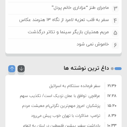
ماجرای طنز “عزاداری خانم پردل”
3
سفر به قلب تعزیه لامرد از نگاه ۱۳ هنرمند عکاس
4
مریم همتیان بازیگر سینما و تئاتر درگذشت
5
خاموش نمی شود
6
داغ ترین نوشته ها
۲۱:۳۶
سفر فرمانده سنتکام به اسرائیل
۱۷:۲۸
عراقچی: توافق با عمان نزدیک است/ تکذیب سهم
۱۵:۲۰
۱۱ درصدی ایران از خزر
پزشکیان: امروز مهم‌ترین نگرانی‌ام معیشت مردم
۸:۳۶
است
ترامپ: مذاکرات با تهران خوب پیش می‌رود
۱۰:۳۳
بازداشت سفیر پیشین فلسطین در لبنان به اتهام