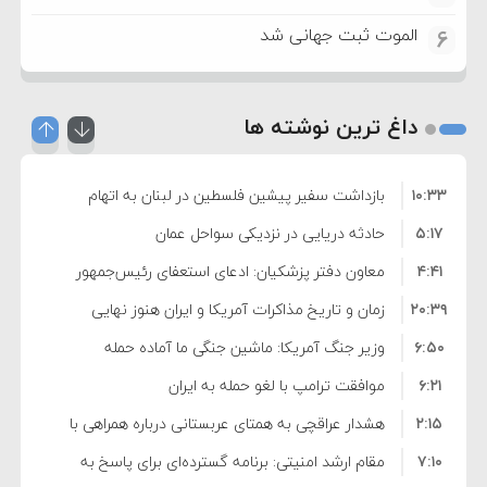
الموت ثبت جهانی شد
6
داغ ترین نوشته ها
۱۰:۳۳
بازداشت سفیر پیشین فلسطین در لبنان به اتهام
۵:۱۷
فساد و اختلاس اموال
حادثه دریایی در نزدیکی سواحل عمان
۴:۴۱
معاون دفتر پزشکیان: ادعای استعفای رئیس‌جمهور
۲۰:۳۹
واهی و کذب محض است
زمان و تاریخ مذاکرات آمریکا و ایران هنوز نهایی
۶:۵۰
نشده است
وزیر جنگ آمریکا: ماشین جنگی ما آماده حمله
۶:۲۱
نظامی علیه ایران است
موافقت ترامپ با لغو حمله به ایران
۲:۱۵
هشدار عراقچی به همتای عربستانی درباره همراهی با
۷:۱۰
آمریکا
مقام ارشد امنیتی: برنامه گسترده‌ای برای پاسخ به