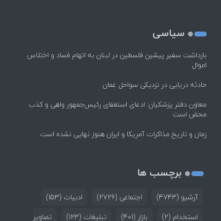
سیاسی
بازداشت سفیر پیشین فلسطین در لبنان به اتهام فساد و اختلاس
اموال
حادثه دریایی در نزدیکی سواحل عمان
معاون دفتر پزشکیان: ادعای استعفای رئیس‌جمهور واهی و کذب
محض است
زمان و تاریخ مذاکرات آمریکا و ایران هنوز نهایی نشده است
برچسب ها
آرشیو
(4743)
اجتماعی
(2726)
ادبیات
(153)
استخدام
(2)
بازار
(401)
تبلیغات
(123)
تصاویر