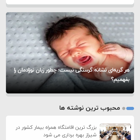
۵:۴۵
دیوانگی آمریکا داریم
ترامپ دستور حملات جدید علیه ایران را صادر کرد
۱۲:۵۹
سپاه: دو نفتکش متخلف مورد اصابت قرار گرفته و
۸:۵۷
متوقف شدند
ترامپ مدعی توافق تاریخی برای خلع سلاح کامل
۱۶:۱۹
حماس شد
اعتراض عراقچی به همتای بلغارستانی به دلیل کمک
۱۰:۱۵
به آمریکا در حملات به ایران
کشورهایی که به متجاوزان کمک می کنند پاسخ
۶:۰۵
سختی خواهند گرفت
سنتکام پایان تجاوز جدید به ایران را اعلام کرد
هر گریه‌ای نشانه گرسنگی نیست؛ چطور زبان نوزادمان را
۱۸:۰۰
آمریکا تحریم‌های جدیدی علیه ایران اعمال کرد
بفهمیم؟
روی دیگر زندگی
تغذیه پدر می‌تواند بر سلامت نوزاد تأثیر بگذارد
1
2
محبوب ترین نوشته ها
3
بزرگ ترین اقامتگاه همراه بیمار کشور در
شیراز بهره برداری می شود