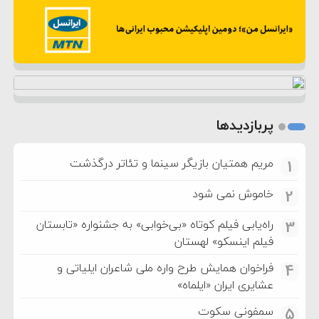
پربازدیدها
مریم همتیان بازیگر سینما و تئاتر درگذشت
1
خاموش نمی شود
2
راه‌یابی فیلم کوتاه «بی‌خوابی» به جشنواره «تابستان
3
فیلم اینسکو» لهستان
فراخوان همایش طرح واره ملی شاعران ایلیاتی و
4
عشایری ایران «ایلماه»
سمفونی سکوت
5