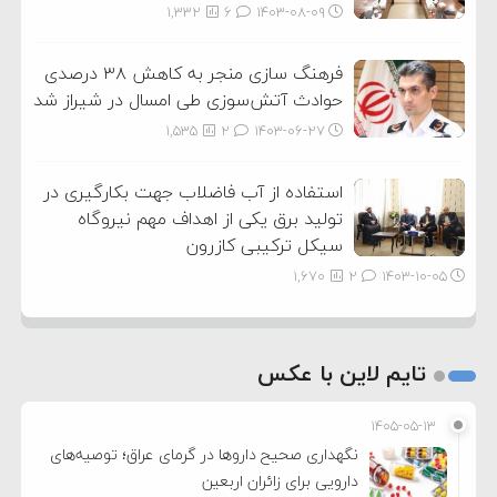
1,332
6
۱۴۰۳-۰۸-۰۹
فرهنگ سازی منجر به کاهش ۳۸ درصدی
حوادث آتش‌سوزی طی امسال در شیراز شد
1,535
2
۱۴۰۳-۰۶-۲۷
استفاده از آب فاضلاب جهت بکارگیری در
تولید برق یکی از اهداف مهم نیروگاه
سیکل ترکیبی کازرون
1,670
2
۱۴۰۳-۱۰-۰۵
تایم لاین با عکس
۱۴۰۵-۰۵-۱۳
نگهداری صحیح داروها در گرمای عراق؛ توصیه‌های
دارویی برای زائران اربعین