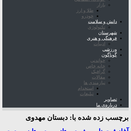
بازار
طلا و ارز
خودرو
دانش و سلامت
تکنولوژی
شهرستان
فرهنگی و هنری
ادبیات
ورزشی
گوناگون
خواندنی
خانه خاص
گرافیک
مقالات
نیازمندی ها
استخدام
تبلیغات
تصاویر
درباره‌ی ما
برچسب زده شده با:
دبستان مهدوی