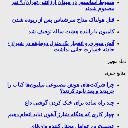
سقوط آسانسور در میدان آرژانتین تهران/ ۹ نفر
مصدوم شدند
قتل هولناک مداح سرشناس پس از ربوده شدن
کامیون با راننده هشت ساله توقیف شد
آتش سوزی و انفجار یک منزل دوطبقه در شیراز /
حادثه خسارت جانی نداشت
نماد مجوز
منابع خبری
چرا شرکت‌های هوش مصنوعی میلیون‌ها کتاب را
خریدند و بعد نابود کردند؟
چند راه‌ ساده برای خنک کردن گوشی داغ
چهار کاری که هنگام شارژ آیفون نباید انجام دهیم
عجیب‌ترین عوامل مختل کننده وای‌فای