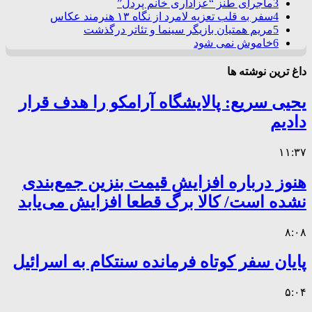
3
ماجرای طنز “عزاداری خانم پردل”
4
سفر به قلب تعزیه لامرد از نگاه ۱۳ هنرمند عکاس
5
مریم همتیان بازیگر سینما و تئاتر درگذشت
6
خاموش نمی شود
داغ ترین نوشته ها
یحیی سریع: پالایشگاه آرامکو را هدف قرار
دادیم
۱۱:۳۷
هنوز درباره افزایش قیمت بنزین جمع‌بندی
نشده است/ کالا برگ قطعا افزایش می‌یابد
۸:۰۸
پایان سفر کوتاه فرمانده سنتکام به اسرائیل
۵:۰۴