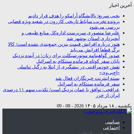
آخرین اخبار
یحیی سریع: پالایشگاه آرامکو را هدف قرار دادیم
پرونده تخریب ساباط تاریخی کازرون در شعبه ویژه قضایی
بررسی می‌شود
علیرضا منصوری سرپرست اداره‌کل منابع طبیعی و
آبخیزداری استان بوشهر شد
هنوز درباره افزایش قیمت بنزین جمع‌بندی نشده است/ کالا
برگ قطعا افزایش می‌یابد
صدور گواهینامه موتورسیکلت برای زنان؛ در آینده نزدیک
پایان سفر کوتاه فرمانده سنتکام به اسرائیل
نقش خودمراقبتی در پیشگیری از ابتلا به زگیل تناسلی
«اچ‌پی‌وی»
بسته اینترنت خبرنگاران فعال شد
سفر فرمانده سنتکام به اسرائیل
عراقچی: توافق با عمان نزدیک است/ تکذیب سهم ۱۱ درصدی
ایران از خزر
یکشنبه , ۱۸ مرداد ۱۴۰۵
2026 - 08 - 09
سیاسی
اجتماعی
حوادث، انتظامی