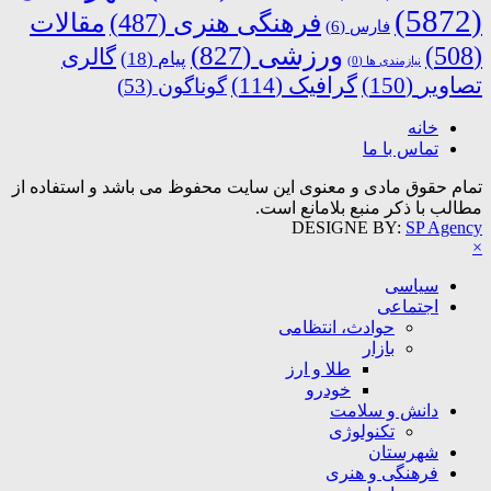
(5872)
فرهنگی هنری
(487)
مقالات
فارس
(6)
ورزشی
(827)
(508)
گالری
پیام
(18)
نیازمندی ها
(0)
تصاویر
(150)
گرافیک
(114)
گوناگون
(53)
خانه
تماس با ما
تمام حقوق مادی و معنوی این سایت محفوظ می باشد و استفاده از
مطالب با ذکر منبع بلامانع است.
DESIGNE BY:
SP Agency
×
سیاسی
اجتماعی
حوادث، انتظامی
بازار
طلا و ارز
خودرو
دانش و سلامت
تکنولوژی
شهرستان
فرهنگی و هنری