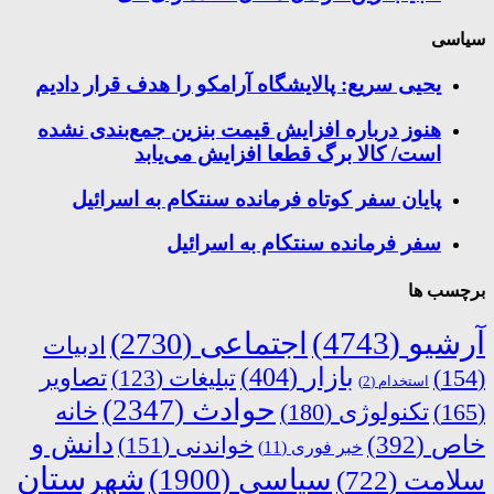
سیاسی
یحیی سریع: پالایشگاه آرامکو را هدف قرار دادیم
هنوز درباره افزایش قیمت بنزین جمع‌بندی نشده
است/ کالا برگ قطعا افزایش می‌یابد
پایان سفر کوتاه فرمانده سنتکام به اسرائیل
سفر فرمانده سنتکام به اسرائیل
برچسب ها
آرشیو
(4743)
اجتماعی
(2730)
ادبیات
بازار
(404)
(154)
تبلیغات
(123)
تصاویر
استخدام
(2)
حوادث
(2347)
خانه
(165)
تکنولوژی
(180)
دانش و
خاص
(392)
خواندنی
(151)
خبر فوری
(11)
شهرستان
سیاسی
(1900)
سلامت
(722)