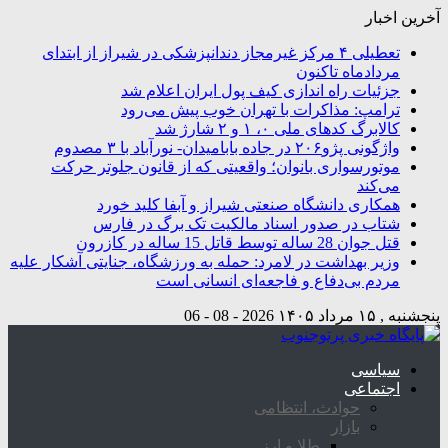
آخرین اخبار
تعطیلی ۴ مرکز غیرمجاز دندانپزشکی در شیراز از ابتدای
مردادماه تاکنون
جزئیات راه اندازی کیف پول ایران اعلام شد
ترامپ: مذاکرات با تهران خوب پیش می‌رود
کالابرگ کدهای ملی ۰، ۱ و ۲ شارژ شد
واژگونی پژو۲۰۶ در جاده بابامیدان- نورآباد با ۳ مصدوم
موتورسواری بانوان؛ واقعیتی که از قانون جلوتر حرکت
می‌کند
همکاری دانشگاه صنعتی شیراز و آبفا کلید خورد
شتاب در صدور اسناد مالکیت تک برگ در فارس
قتل جوان 28 ساله توسط قاتل 15 ساله در کازرون
وزیر بهداشت در لامرد: حمله به ورزشگاه، جنایتی آشکار علیه
مردم بی‌دفاع و فاجعه‌ای انسانی است
پنجشنبه , ۱۵ مرداد ۱۴۰۵
2026 - 08 - 06
سیاسی
اجتماعی
حوادث، انتظامی
بازار
طلا و ارز