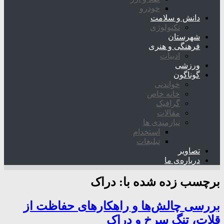
خودرو
دانش و سلامت
تکنولوژی
شهرستان
فرهنگی و هنری
ادبیات
ورزشی
گوناگون
خواندنی
خانه خاص
گرافیک
مقالات
نیازمندی ها
استخدام
تبلیغات
تصاویر
درباره‌ی ما
برچسب زده شده با:
دراک
بررسی چالش‌ها و راهکارهای حفاظت از
قلات، تنگ سرخ و دراک