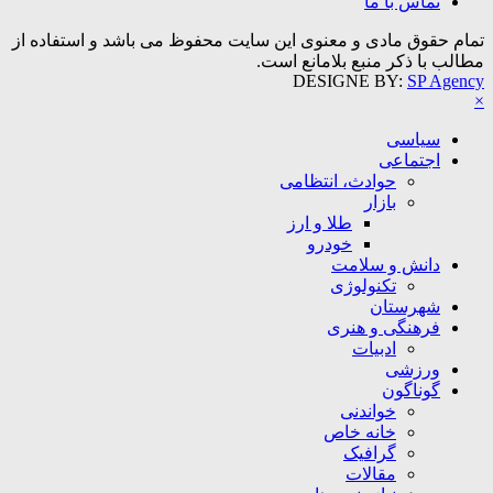
تماس با ما
تمام حقوق مادی و معنوی این سایت محفوظ می باشد و استفاده از
مطالب با ذکر منبع بلامانع است.
DESIGNE BY:
SP Agency
×
سیاسی
اجتماعی
حوادث، انتظامی
بازار
طلا و ارز
خودرو
دانش و سلامت
تکنولوژی
شهرستان
فرهنگی و هنری
ادبیات
ورزشی
گوناگون
خواندنی
خانه خاص
گرافیک
مقالات