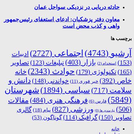
حادثه دریایی در نزدیکی سواحل عمان
معاون دفتر پزشکیان: ادعای استعفای رئیس‌جمهور
واهی و کذب محض است
برچسب ها
آرشیو
(4743)
اجتماعی
(2727)
ادبیات
بازار
(403)
(153)
تبلیغات
(123)
تصاویر
استخدام
(2)
حوادث
(2343)
خانه
(165)
تکنولوژی
(179)
دانش و
خاص
(392)
خواندنی
(148)
خبر فوری
(11)
شهرستان
سیاسی
(1894)
سلامت
(717)
(5849)
فرهنگی هنری
(484)
مقالات
فارس
(6)
ورزشی
(827)
(506)
گالری
پیام
(18)
نیازمندی ها
(0)
تصاویر
(150)
گرافیک
(114)
گوناگون
(53)
خانه