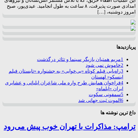
این عملیات اطفاء حریق، که با تلاش مستمر آتش‌نشانان و نیروهای
امدادی صورت پذیرفت، ۸ ساعت به طول انجامید. عیدی‌پور، صبح
امروز دوشنبه، […]
پربازدیدها
1
مریم همتیان بازیگر سینما و تئاتر درگذشت
2
خاموش نمی شود
3
راه‌یابی فیلم کوتاه «بی‌خوابی» به جشنواره «تابستان فیلم
اینسکو» لهستان
4
فراخوان همایش طرح واره ملی شاعران ایلیاتی و عشایری
ایران «ایلماه»
5
سمفونی سکوت
6
الموت ثبت جهانی شد
داغ ترین نوشته ها
ترامپ: مذاکرات با تهران خوب پیش می‌رود