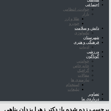
اجتماعی
حوادث، انتظامی
بازار
طلا و ارز
خودرو
دانش و سلامت
تکنولوژی
شهرستان
فرهنگی و هنری
ادبیات
ورزشی
گوناگون
خواندنی
خانه خاص
گرافیک
مقالات
نیازمندی ها
استخدام
تبلیغات
تصاویر
درباره‌ی ما
برچسب زده شده با:
دکتر زهرا یزدان پناهی