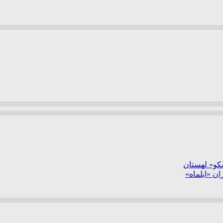
سکو» لهستان
ن «ایلماه»