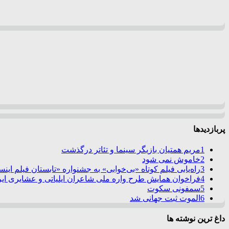
پربازدیدها
1
مریم همتیان بازیگر سینما و تئاتر درگذشت
2
خاموش نمی شود
3
راه‌یابی فیلم کوتاه «بی‌خوابی» به جشنواره «تابستان فیلم این
4
فراخوان همایش طرح واره ملی شاعران ایلیاتی و عشایری ایرا
5
سمفونی سکوت
6
الموت ثبت جهانی شد
داغ ترین نوشته ها