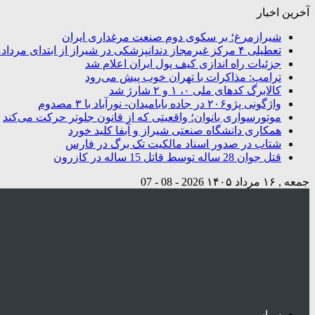
آخرین اخبار
شیرازمرغ؛ بر سکوی دوم صنعت مرغداری ایران
تعطیلی ۴ مرکز غیرمجاز دندانپزشکی در شیراز از ابتدای مردادماه تاکنون
جزئیات راه اندازی کیف پول ایران اعلام شد
ترامپ: مذاکرات با تهران خوب پیش می‌رود
کالابرگ کدهای ملی ۰، ۱ و ۲ شارژ شد
واژگونی پژو۲۰۶ در جاده بابامیدان- نورآباد با ۳ مصدوم
موتورسواری بانوان؛ واقعیتی که از قانون جلوتر حرکت می‌کند
همکاری دانشگاه صنعتی شیراز و آبفا کلید خورد
شتاب در صدور اسناد مالکیت تک برگ در فارس
قتل جوان 28 ساله توسط قاتل 15 ساله در کازرون
جمعه , ۱۶ مرداد ۱۴۰۵
2026 - 08 - 07
سیاسی