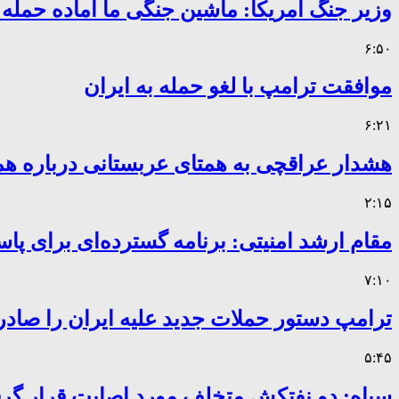
وزیر جنگ آمریکا: ماشین جنگی ما آماده حمله
۶:۵۰
موافقت ترامپ با لغو حمله به ایران
۶:۲۱
هشدار عراقچی به همتای عربستانی درباره همر
۲:۱۵
مقام ارشد امنیتی: برنامه گسترده‌ای برای پاس
۷:۱۰
ترامپ دستور حملات جدید علیه ایران را صادر
۵:۴۵
سپاه: دو نفتکش متخلف مورد اصابت قرار گر