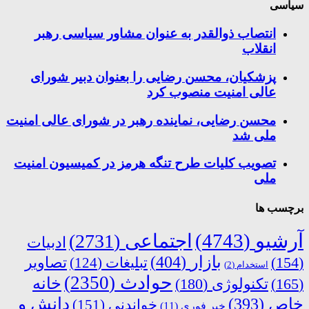
سیاسی
انتصاب ذوالقدر به عنوان مشاور سیاسی رهبر
انقلاب
پزشکیان، محسن رضایی را بعنوان دبیر شورای
عالی امنیت منصوب کرد
محسن رضایی، نماینده رهبر در شورای عالی امنیت
ملی شد
تصویب کلیات طرح تنگه هرمز در کمیسیون امنیت
ملی
برچسب ها
آرشیو
(4743)
اجتماعی
(2731)
ادبیات
بازار
(404)
(154)
تبلیغات
(124)
تصاویر
استخدام
(2)
حوادث
(2350)
خانه
(165)
تکنولوژی
(180)
دانش و
خاص
(393)
خواندنی
(151)
خبر فوری
(11)