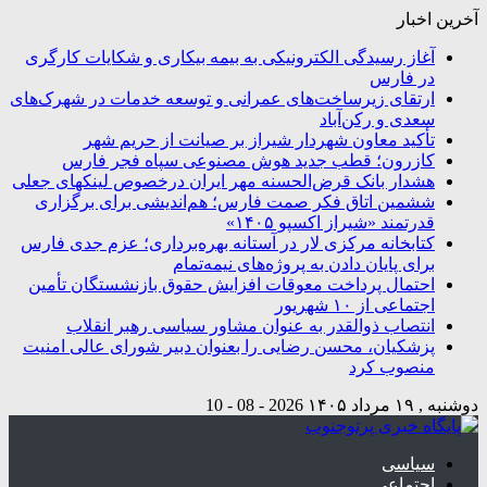
آخرین اخبار
آغاز رسیدگی الکترونیکی به بیمه بیکاری و شکایات کارگری
در فارس
ارتقای زیرساخت‌های عمرانی و توسعه خدمات در شهرک‌های
سعدی و رکن‌آباد
تأکید معاون شهردار شیراز بر صیانت از حریم شهر
کازرون؛ قطب جدید هوش مصنوعی سپاه فجر فارس
هشدار بانک قرض‌الحسنه مهر ایران درخصوص لینکهای جعلی
ششمین اتاق فکر صمت فارس؛ هم‌اندیشی برای برگزاری
قدرتمند «شیراز اکسپو ۱۴۰۵»
کتابخانه مرکزی لار در آستانه بهره‌برداری؛ عزم جدی فارس
برای پایان دادن به پروژه‌های نیمه‌تمام
احتمال پرداخت معوقات افزایش حقوق بازنشستگان تأمین
اجتماعی از ۱۰ شهریور
انتصاب ذوالقدر به عنوان مشاور سیاسی رهبر انقلاب
پزشکیان، محسن رضایی را بعنوان دبیر شورای عالی امنیت
منصوب کرد
دوشنبه , ۱۹ مرداد ۱۴۰۵
2026 - 08 - 10
سیاسی
اجتماعی