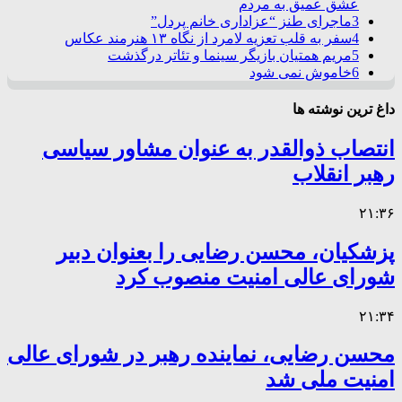
عشق عمیق به مردم
3
ماجرای طنز “عزاداری خانم پردل”
4
سفر به قلب تعزیه لامرد از نگاه ۱۳ هنرمند عکاس
5
مریم همتیان بازیگر سینما و تئاتر درگذشت
6
خاموش نمی شود
داغ ترین نوشته ها
انتصاب ذوالقدر به عنوان مشاور سیاسی
رهبر انقلاب
۲۱:۳۶
پزشکیان، محسن رضایی را بعنوان دبیر
شورای عالی امنیت منصوب کرد
۲۱:۳۴
محسن رضایی، نماینده رهبر در شورای عالی
امنیت ملی شد