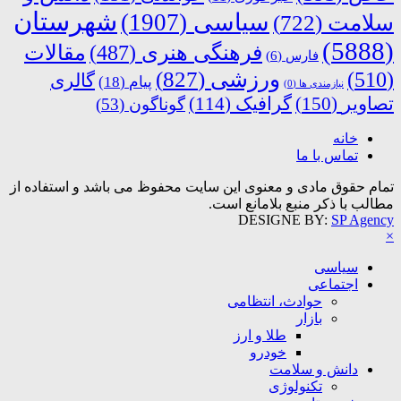
شهرستان
سیاسی
(1907)
سلامت
(722)
(5888)
فرهنگی هنری
(487)
مقالات
فارس
(6)
ورزشی
(827)
(510)
گالری
پیام
(18)
نیازمندی ها
(0)
تصاویر
(150)
گرافیک
(114)
گوناگون
(53)
خانه
تماس با ما
تمام حقوق مادی و معنوی این سایت محفوظ می باشد و استفاده از
مطالب با ذکر منبع بلامانع است.
DESIGNE BY:
SP Agency
×
سیاسی
اجتماعی
حوادث، انتظامی
بازار
طلا و ارز
خودرو
دانش و سلامت
تکنولوژی