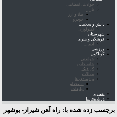
حوادث، انتظامی
بازار
طلا و ارز
خودرو
دانش و سلامت
تکنولوژی
شهرستان
فرهنگی و هنری
ادبیات
ورزشی
گوناگون
خواندنی
خانه خاص
گرافیک
مقالات
نیازمندی ها
استخدام
تبلیغات
تصاویر
درباره‌ی ما
برچسب زده شده با:
راه آهن شیراز- بوشهر