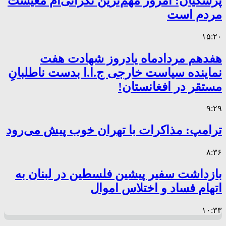
پزشکیان: امروز مهم‌ترین نگرانی‌ام معیشت
مردم است
۱۵:۲۰
هفدهم مردادماه یادروز شهادت هفت
نماینده سیاست خارجی ج.ا.ا بدست ناطلبانِ
مستقر در افغانستان!
۹:۲۹
ترامپ: مذاکرات با تهران خوب پیش می‌رود
۸:۳۶
بازداشت سفیر پیشین فلسطین در لبنان به
اتهام فساد و اختلاس اموال
۱۰:۳۳