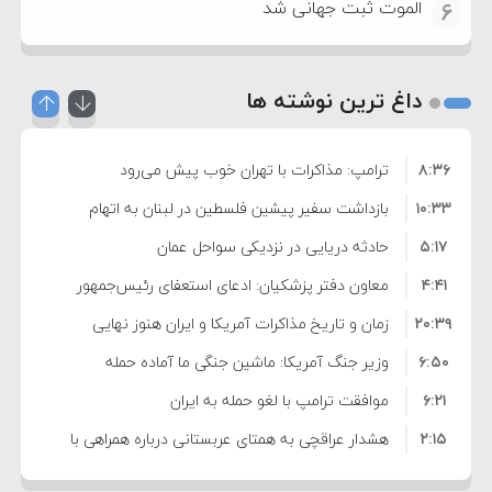
الموت ثبت جهانی شد
6
داغ ترین نوشته ها
۸:۳۶
ترامپ: مذاکرات با تهران خوب پیش می‌رود
۱۰:۳۳
بازداشت سفیر پیشین فلسطین در لبنان به اتهام
۵:۱۷
فساد و اختلاس اموال
حادثه دریایی در نزدیکی سواحل عمان
۴:۴۱
معاون دفتر پزشکیان: ادعای استعفای رئیس‌جمهور
۲۰:۳۹
واهی و کذب محض است
زمان و تاریخ مذاکرات آمریکا و ایران هنوز نهایی
۶:۵۰
نشده است
وزیر جنگ آمریکا: ماشین جنگی ما آماده حمله
۶:۲۱
نظامی علیه ایران است
موافقت ترامپ با لغو حمله به ایران
۲:۱۵
هشدار عراقچی به همتای عربستانی درباره همراهی با
۷:۱۰
آمریکا
مقام ارشد امنیتی: برنامه گسترده‌ای برای پاسخ به