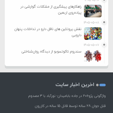
راهکارهای پیشگیری از مشکلات گوارشی در
پیاده‌روی اربعین
۱۴۰۵-۰۵-۰۸
نقش پروتئین های ناقل دارو در تداخلات پنهان
دارویی
۱۴۰۵-۰۵-۰۷
سندروم تاکوتسوبو از دیدگاه روان‌شناختی
اخرین اخبار سایت
واژگونی پژو۲۰۶ در جاده بابامیدان- نورآباد با ۳ مصدوم
قتل جوان 28 ساله توسط قاتل 15 ساله در کازرون