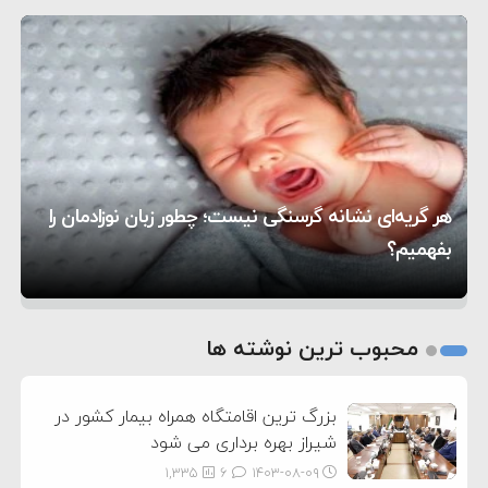
۵:۴۵
دیوانگی آمریکا داریم
ترامپ دستور حملات جدید علیه ایران را صادر کرد
۱۲:۵۹
سپاه: دو نفتکش متخلف مورد اصابت قرار گرفته و
۸:۵۷
متوقف شدند
ترامپ مدعی توافق تاریخی برای خلع سلاح کامل
۱۶:۱۹
حماس شد
اعتراض عراقچی به همتای بلغارستانی به دلیل کمک
۱۰:۱۵
به آمریکا در حملات به ایران
کشورهایی که به متجاوزان کمک می کنند پاسخ
هر گریه‌ای نشانه گرسنگی نیست؛ چطور زبان نوزادمان را
۶:۰۵
سختی خواهند گرفت
سنتکام پایان تجاوز جدید به ایران را اعلام کرد
بفهمیم؟
روی دیگر زندگی
تغذیه پدر می‌تواند بر سلامت نوزاد تأثیر بگذارد
1
2
محبوب ترین نوشته ها
3
بزرگ ترین اقامتگاه همراه بیمار کشور در
شیراز بهره برداری می شود
1,335
6
۱۴۰۳-۰۸-۰۹