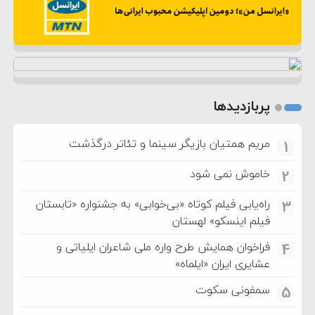
پربازدیدها
مریم همتیان بازیگر سینما و تئاتر درگذشت
1
خاموش نمی شود
2
راه‌یابی فیلم کوتاه «بی‌خوابی» به جشنواره «تابستان
3
فیلم اینسکو» لهستان
فراخوان همایش طرح واره ملی شاعران ایلیاتی و
4
عشایری ایران «ایلماه»
سمفونی سکوت
5