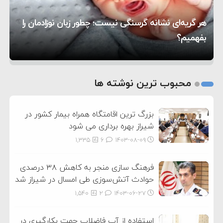
۱۰:۱۵
به آمریکا در حملات به ایران
کشورهایی که به متجاوزان کمک می کنند پاسخ
هر گریه‌ای نشانه گرسنگی نیست؛ چطور زبان نوزادمان را
۶:۰۵
سختی خواهند گرفت
سنتکام پایان تجاوز جدید به ایران را اعلام کرد
بفهمیم؟
روی دیگر زندگی
تغذیه پدر می‌تواند بر سلامت نوزاد تأثیر بگذارد
1
2
محبوب ترین نوشته ها
3
بزرگ ترین اقامتگاه همراه بیمار کشور در
شیراز بهره برداری می شود
1,335
6
۱۴۰۳-۰۸-۰۹
فرهنگ سازی منجر به کاهش ۳۸ درصدی
حوادث آتش‌سوزی طی امسال در شیراز شد
1,540
2
۱۴۰۳-۰۶-۲۷
استفاده از آب فاضلاب جهت بکارگیری در