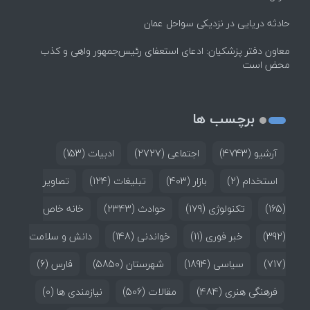
حادثه دریایی در نزدیکی سواحل عمان
معاون دفتر پزشکیان: ادعای استعفای رئیس‌جمهور واهی و کذب
محض است
برچسب ها
آرشیو
(4743)
اجتماعی
(2727)
ادبیات
(153)
استخدام
(2)
بازار
(403)
تبلیغات
(124)
تصاویر
(165)
تکنولوژی
(179)
حوادث
(2343)
خانه خاص
(392)
خبر فوری
(11)
خواندنی
(148)
دانش و سلامت
(717)
سیاسی
(1894)
شهرستان
(5850)
فارس
(6)
فرهنگی هنری
(484)
مقالات
(506)
نیازمندی ها
(0)