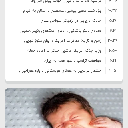
۸:۳۶
ترامپ: مذاکرات با تهران خوب پیش می‌رود
۱۰:۳۳
بازداشت سفیر پیشین فلسطین در لبنان به اتهام
۵:۱۷
فساد و اختلاس اموال
حادثه دریایی در نزدیکی سواحل عمان
۴:۴۱
معاون دفتر پزشکیان: ادعای استعفای رئیس‌جمهور
۲۰:۳۹
واهی و کذب محض است
زمان و تاریخ مذاکرات آمریکا و ایران هنوز نهایی
۶:۵۰
نشده است
وزیر جنگ آمریکا: ماشین جنگی ما آماده حمله
۶:۲۱
نظامی علیه ایران است
موافقت ترامپ با لغو حمله به ایران
۲:۱۵
هشدار عراقچی به همتای عربستانی درباره همراهی با
۷:۱۰
آمریکا
مقام ارشد امنیتی: برنامه گسترده‌ای برای پاسخ به
۵:۴۵
دیوانگی آمریکا داریم
ترامپ دستور حملات جدید علیه ایران را صادر کرد
۱۲:۵۹
سپاه: دو نفتکش متخلف مورد اصابت قرار گرفته و
۸:۵۷
متوقف شدند
ترامپ مدعی توافق تاریخی برای خلع سلاح کامل
۱۶:۱۹
حماس شد
اعتراض عراقچی به همتای بلغارستانی به دلیل کمک