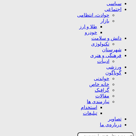
سیاسی
اجتماعی
حوادث، انتظامی
بازار
طلا و ارز
خودرو
دانش و سلامت
تکنولوژی
شهرستان
فرهنگی و هنری
ادبیات
ورزشی
گوناگون
خواندنی
خانه خاص
گرافیک
مقالات
نیازمندی ها
استخدام
تبلیغات
تصاویر
درباره‌ی ما