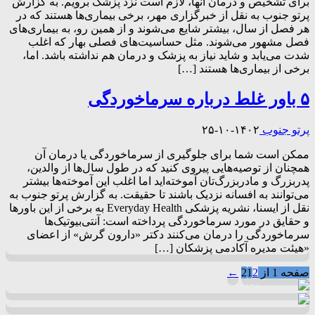
برای تشخیص و درمان آنها، لازم است نزد پزشک برویم. به گزارش
پرتو جنوب به نقل از خبرگزاری مهر، برخی بیماری‌ها هستند که در
هر فصل از سال، بیشتر شایع می‌شوند و از همین رو، به بیماری‌های
فصل مشهور می‌شوند. مثل حساسیت‌های فصلی بهار که اغلب
شدت می‌یابد و شاید نیاز به پزشک و درمان هم نداشته باشد. اما،
برخی از بیماری‌ها هستند […]
۵ باور غلط درباره سرماخوردگی
پرتو جنوب
۱۴۰۲-۱۰-۲۵
ممکن است شما برای جلوگیری از سرماخوردگی یا درمان آن
همچنان از توصیه‌هایی پیروی ‌کنید که در طول سال‌ها از والدین،
پدربزرگ و مادربزرگ‌تان آموخته‌اید اما اغلب این آموخته‌ها بیشتر
می‌توانند به افسانه نزدیک باشند تا حقیقت. به گزارش پرتو جنوب به
نقل از ایسنا، نشریه پزشکی Everyday Health به برخی از این باورها
و حقایق در مورد سرماخوردگی پرداخته است: آنتی‌بیوتیک‌ها
سرماخوردگی را درمان می‌کنند دکتر «دارون گرش» از اعضای
«هیئت مدیره آکادمی پزشکان […]
صفحه 1 از 2
2
1
←