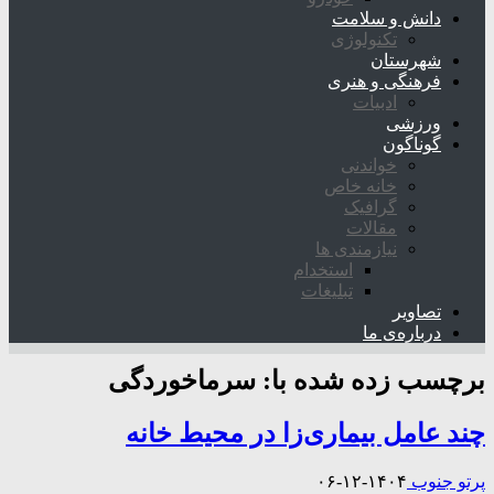
دانش و سلامت
تکنولوژی
شهرستان
فرهنگی و هنری
ادبیات
ورزشی
گوناگون
خواندنی
خانه خاص
گرافیک
مقالات
نیازمندی ها
استخدام
تبلیغات
تصاویر
درباره‌ی ما
برچسب زده شده با:
سرماخوردگی
چند عامل بیماری‌زا در محیط خانه
پرتو جنوب
۱۴۰۴-۱۲-۰۶