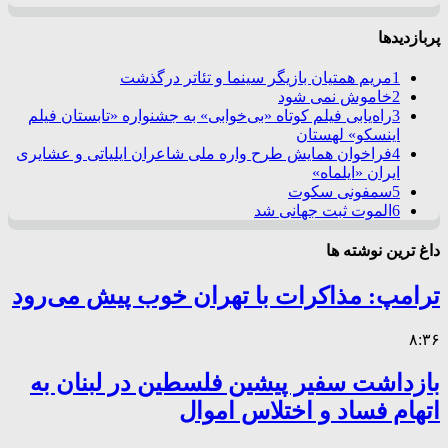
پربازدیدها
1
مریم همتیان بازیگر سینما و تئاتر درگذشت
2
خاموش نمی شود
3
راه‌یابی فیلم کوتاه «بی‌خوابی» به جشنواره «تابستان فیلم
اینسکو» لهستان
4
فراخوان همایش طرح واره ملی شاعران ایلیاتی و عشایری
ایران «ایلماه»
5
سمفونی سکوت
6
الموت ثبت جهانی شد
داغ ترین نوشته ها
ترامپ: مذاکرات با تهران خوب پیش می‌رود
۸:۳۶
بازداشت سفیر پیشین فلسطین در لبنان به
اتهام فساد و اختلاس اموال