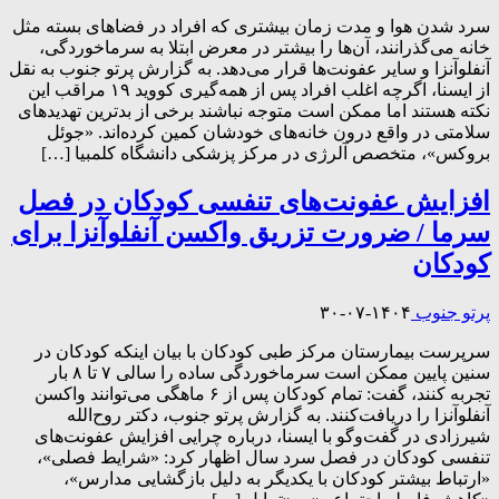
سرد شدن هوا و مدت زمان بیشتری که افراد در فضاهای بسته مثل
خانه می‌گذرانند، آن‌ها را بیشتر در معرض ابتلا به سرماخوردگی،
آنفلوآنزا و سایر عفونت‌ها قرار می‌دهد. به گزارش پرتو جنوب به نقل
از ایسنا، اگرچه اغلب افراد پس از همه‌گیری کووید ۱۹ مراقب این
نکته هستند اما ممکن است متوجه نباشند برخی از بدترین تهدیدهای
سلامتی در واقع درون خانه‌های خودشان کمین کرده‌اند. «جوئل
بروکس»، متخصص آلرژی در مرکز پزشکی دانشگاه کلمبیا […]
افزایش عفونت‌های تنفسی کودکان در فصل
سرما / ضرورت تزریق واکسن آنفلوآنزا برای
کودکان
پرتو جنوب
۱۴۰۴-۰۷-۳۰
سرپرست بیمارستان مرکز طبی کودکان با بیان اینکه کودکان در
سنین پایین ممکن است سرماخوردگی ساده را سالی ۷ تا ۸ بار
تجربه کنند، گفت: تمام کودکان پس از ۶ ماهگی می‌توانند واکسن
آنفلوآنزا را دریافت‌کنند. به گزارش پرتو جنوب، دکتر روح‌الله
شیرزادی در گفت‌وگو با ایسنا، درباره چرایی افزایش عفونت‌های
تنفسی کودکان در فصل سرد سال اظهار کرد: «شرایط فصلی»،
«ارتباط بیشتر کودکان با یکدیگر به دلیل بازگشایی مدارس»،