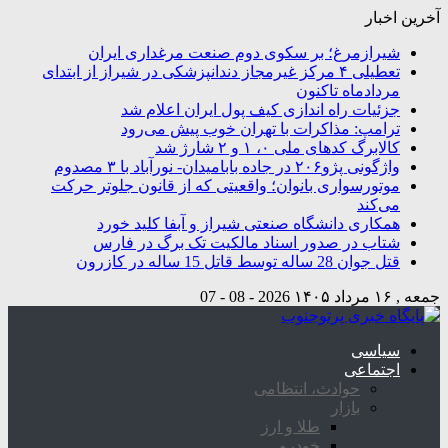
آخرین اخبار
شیرازمرغ؛ بر سکوی دوم صنعت مرغداری ایران
تعطیلی ۴ مرکز غیرمجاز دندانپزشکی در شیراز از ابتدای
مردادماه تاکنون
جزئیات راه اندازی کیف پول ایران اعلام شد
ترامپ: مذاکرات با تهران خوب پیش می‌رود
کالابرگ کدهای ملی ۰، ۱ و ۲ شارژ شد
واژگونی پژو۲۰۶ در جاده بابامیدان- نورآباد با ۳ مصدوم
موتورسواری بانوان؛ واقعیتی که از قانون جلوتر حرکت
می‌کند
همکاری دانشگاه صنعتی شیراز و آبفا کلید خورد
شتاب در صدور اسناد مالکیت تک برگ در فارس
قتل جوان 28 ساله توسط قاتل 15 ساله در کازرون
جمعه , ۱۶ مرداد ۱۴۰۵
2026 - 08 - 07
سیاسی
اجتماعی
حوادث، انتظامی
بازار
طلا و ارز
خودرو