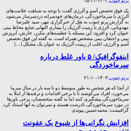
پرتو جنوب
۱۴۰۳-۱۱-۱۵
یک فوق تخصص آسم و آلرژی گفت: با توجه به شباهت علامت‌های
آلرژی با سرماخوردگی، درمان‌های خودسرانه دردسرساز می‌شود.
به گزارش پرتو جنوب به نقل از خبرگزاری مهر، سید علیرضا
مهدویانی، آلرژی یا رینیت آلرژیک را بیماری التهابی شایع مخاط بینی
عنوان کرد و افزود: این مسئله با عطسه‌های مکرر، خارش، آبریزش
بینی و احتقان بینی مشخص همراه است. به گفته این فوق تخصص
آسم و آلرژی، اغلب از رینیت آلرژیک به عنوان یک مشکل […]
اینفوگرافیک/ ۵ باور غلط درباره
سرماخوردگی
پرتو جنوب
۱۴۰۳-۱۰-۲۱
از آنجا که هر شخص به طور متوسط دو تا سه بار در سال سرما
می‌خورد، افراد می‌کوشند تا با برخی اقدامات و ترفندها از ابتلا به
سرماخوردگی پیشگیری کنند اما به گفته متخصصان، برخی باورها
در مورد سرماخوردگی نادرست هستند و نمی‌توان به آنها استناد کرد.
گرافیست: محمدحسین پیوندی
افزایش نگرانی‌ها از شیوع یک عفونت
تنفسی جدید در چین