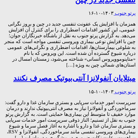
پرتو جنوب
۱۴۰۳-۱۰-۱۶
همزمان با افزایش یک عفونت تنفسی جدید در چین و بروز نگرانی‌
عمومی، این کشور اقدامات اضطراری را برای کنترل آن افزایش
می‌دهد. به گزارش پرتو جنوب به نقل از باشگاه خبرنگاران جوان؛
چین با افزایش نوعی بیماری ویروسی تنفسی مواجه است که منجر
به شلوغی بیمارستان‌ها، اقدامات اضطراری و نگرانی‌های عمومی
درباره شیوع گسترده آن شده است. این ویروس که با نام
«متاپنوموویروس انسانی» شناخته می‌شود، زمستان امسال در
استان‌های شمالی چین به ویژه […]
مبتلایان آنفولانزا آنتی‌بیوتیک مصرف نکنند
پرتو جنوب
۱۴۰۳-۱۰-۱۵
سرپرست امور خدمات سرپایی و بستری سازمان غذا و دارو گفت:
سرماخوردگی و آنفولانزا نیاز به مصرف آنتی‌بیوتیک ندارند و درمان
موارد خفیف تا متوسط این بیماری‌ها حمایتی است. به گزارش پرتو
جنوب به نقل از تسنیم؛ الناز ذوقی سرپرست امور خدمات سرپایی
و بستری سازمان غذا و دارو با اشاره به آغاز فصل سرما و شیوع
بیماری‌های ویروسی تنفسی مانند سرماخوردگی، آنفولانزا و RSV،
بر اهمیت رعایت نکات ضروری در پیشگیری و درمان این […]