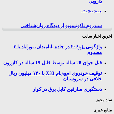
دارویی
۱۴۰۵-۰۵-۰۷
سندروم تاکوتسوبو از دیدگاه روان‌شناختی
اخرین اخبار سایت
واژگونی پژو۲۰۶ در جاده بابامیدان- نورآباد با ۳
مصدوم
قتل جوان 28 ساله توسط قاتل 15 ساله در کازرون
توقیف خودروی ام‌وی‌ام X33 با ۱۳۰ میلیون ریال
خلافی در سروستان
دستگیری سارقین کابل برق در کوار
نماد مجوز
منابع خبری