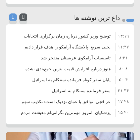
داغ ترین نوشته ها
۱۳:۱۹
توضیح وزیر کشور درباره زمان برگزاری انتخابات
۱۱:۳۷
شوراها
یحیی سریع: پالایشگاه آرامکو را هدف قرار دادیم
۸:۲۱
تاسیسات آرامکوی عربستان منفجر شد
۸:۰۸
هنوز درباره افزایش قیمت بنزین جمع‌بندی نشده
۵:۰۴
است/ کالا برگ قطعا افزایش می‌یابد
پایان سفر کوتاه فرمانده سنتکام به اسرائیل
۲۱:۳۶
سفر فرمانده سنتکام به اسرائیل
۱۷:۲۸
عراقچی: توافق با عمان نزدیک است/ تکذیب سهم
۱۵:۲۰
۱۱ درصدی ایران از خزر
پزشکیان: امروز مهم‌ترین نگرانی‌ام معیشت مردم
۸:۳۶
است
ترامپ: مذاکرات با تهران خوب پیش می‌رود
۱۰:۳۳
بازداشت سفیر پیشین فلسطین در لبنان به اتهام