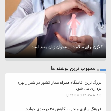
۵:۱۷
فساد و اختلاس اموال
حادثه دریایی در نزدیکی سواحل عمان
۴:۴۱
معاون دفتر پزشکیان: ادعای استعفای رئیس‌جمهور
۲۰:۳۹
واهی و کذب محض است
زمان و تاریخ مذاکرات آمریکا و ایران هنوز نهایی
۶:۵۰
نشده است
وزیر جنگ آمریکا: ماشین جنگی ما آماده حمله
تحسین کارگردان «جنگ و صلح» از سینمای ایران؛ روایتی از
۶:۲۱
نظامی علیه ایران است
موافقت ترامپ با لغو حمله به ایران
عشق عمیق به مردم
کمک خورشید به رفع ناترازی برق
کلاژن برای سلامت استخوان زنان مفید است
1
2
محبوب ترین نوشته ها
3
بزرگ ترین اقامتگاه همراه بیمار کشور در شیراز بهره
برداری می شود
1,342
6
۱۴۰۳-۰۸-۰۹
فرهنگ سازی منجر به کاهش ۳۸ درصدی حوادث