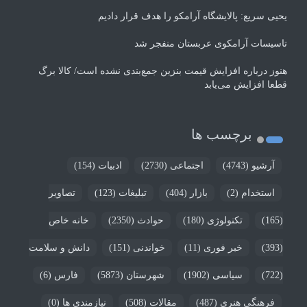
یحیی سریع: پالایشگاه آرامکو را هدف قرار دادیم
تاسیسات آرامکوی عربستان منفجر شد
هنوز درباره افزایش قیمت بنزین جمع‌بندی نشده است/ کالا برگ
قطعا افزایش می‌یابد
برچسب ها
آرشیو
(4743)
اجتماعی
(2730)
ادبیات
(154)
استخدام
(2)
بازار
(404)
تبلیغات
(123)
تصاویر
(165)
تکنولوژی
(180)
حوادث
(2350)
خانه خاص
(393)
خبر فوری
(11)
خواندنی
(151)
دانش و سلامت
(722)
سیاسی
(1902)
شهرستان
(5873)
فارس
(6)
فرهنگی هنری
(487)
مقالات
(508)
نیازمندی ها
(0)