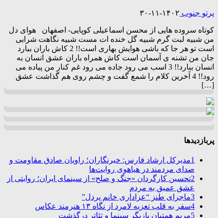
پرتو جنوب
۱۴۰۲-۱۱-۳۰
کوتاه سروده هایی از محسن اسماعیلی کوپایی- اصفهان هوای دل
من شبیه لبت گرم شبیه گل خنده ات مست شبیه نگاهت شرابی
است تو هر جا که باشی هوایش بهاری است!! 2 کاش باران ببارد
جان من تشنه ی آسمان است کاش همراه باران عشق انسان به
انسان ببارد!! 3 اسب می رود جاده می رود غم کنار من پیاده می
رود!! 4 آخرین کلام را شمع گفت و چشم روی هم گذاشت عشق
[…]
پربازدیدها
1
مدیرکل ارشاد فارس: خبرنگاران؛ راویان صادق مقاومت و
صدای مردمند در هیاهوی روایت‌ها
2
تحسین کارگردان «جنگ و صلح» از سینمای ایران؛ روایتی از
عشق عمیق به مردم
3
ماجرای طنز “عزاداری خانم پردل”
4
سفر به قلب تعزیه لامرد از نگاه ۱۳ هنرمند عکاس
5
مریم همتیان بازیگر سینما و تئاتر درگذشت