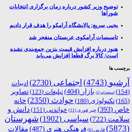
توضیح وزیر کشور درباره زمان برگزاری انتخابات
شوراها
یحیی سریع: پالایشگاه آرامکو را هدف قرار دادیم
تاسیسات آرامکوی عربستان منفجر شد
هنوز درباره افزایش قیمت بنزین جمع‌بندی نشده
است/ کالا برگ قطعا افزایش می‌یابد
برچسب ها
آرشیو
(4743)
اجتماعی
(2730)
ادبیات
بازار
(404)
(154)
تبلیغات
(123)
تصاویر
استخدام
(2)
حوادث
(2350)
خانه
(165)
تکنولوژی
(180)
دانش و
خاص
(393)
خواندنی
(151)
خبر فوری
(11)
شهرستان
سیاسی
(1902)
سلامت
(722)
(5873)
فرهنگی هنری
(487)
مقالات
فارس
(6)