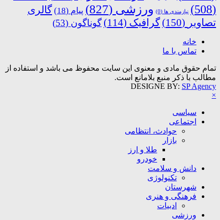
ورزشی
(827)
(508)
گالری
پیام
(18)
نیازمندی ها
(0)
تصاویر
(150)
گرافیک
(114)
گوناگون
(53)
خانه
تماس با ما
تمام حقوق مادی و معنوی این سایت محفوظ می باشد و استفاده از
مطالب با ذکر منبع بلامانع است.
DESIGNE BY:
SP Agency
×
سیاسی
اجتماعی
حوادث، انتظامی
بازار
طلا و ارز
خودرو
دانش و سلامت
تکنولوژی
شهرستان
فرهنگی و هنری
ادبیات
ورزشی