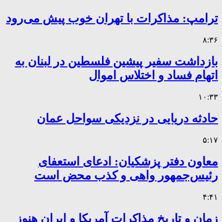
ترامپ: مذاکرات با تهران خوب پیش می‌رود
۸:۳۶
بازداشت سفیر پیشین فلسطین در لبنان به
اتهام فساد و اختلاس اموال
۱۰:۳۳
حادثه دریایی در نزدیکی سواحل عمان
۵:۱۷
معاون دفتر پزشکیان: ادعای استعفای
رئیس‌جمهور واهی و کذب محض است
۴:۴۱
زمان و تاریخ مذاکرات آمریکا و ایران هنوز