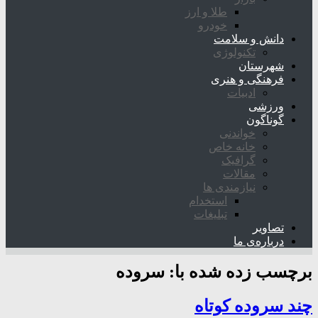
طلا و ارز
خودرو
دانش و سلامت
تکنولوژی
شهرستان
فرهنگی و هنری
ادبیات
ورزشی
گوناگون
خواندنی
خانه خاص
گرافیک
مقالات
نیازمندی ها
استخدام
تبلیغات
تصاویر
درباره‌ی ما
برچسب زده شده با:
سروده
چند سروده کوتاه