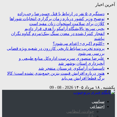
آخرین اخبار
دستگیری ۵ نفر در ارتباط با قتل حمیدرضا رجب‌زاده
توضیح وزیر کشور درباره زمان برگزاری انتخابات شوراها
کلاژن برای سلامت استخوان زنان مفید است
یحیی سریع: پالایشگاه آرامکو را هدف قرار دادیم
انفجار کنترل‌شده در معدن سنگ بینک/مردم گناوه نگران
نباشند
«کلثوم اکبری» اعدام می‌شود؟
پرونده تخریب ساباط تاریخی کازرون در شعبه ویژه قضایی
بررسی می‌شود
علیرضا منصوری سرپرست اداره‌کل منابع طبیعی و
آبخیزداری استان بوشهر شد
تاسیسات آرامکوی عربستان منفجر شد
هنوز درباره افزایش قیمت بنزین جمع‌بندی نشده است/ کالا
برگ قطعا افزایش می‌یابد
یکشنبه , ۱۸ مرداد ۱۴۰۵
2026 - 08 - 09
سیاسی
اجتماعی
حوادث، انتظامی
بازار