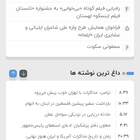
راه‌یابی فیلم کوتاه «بی‌خوابی» به جشنواره «تابستان
4
فیلم اینسکو» لهستان
فراخوان همایش طرح واره ملی شاعران ایلیاتی و
5
عشایری ایران «ایلماه»
سمفونی سکوت
6
داغ ترین نوشته ها
۸:۳۶
ترامپ: مذاکرات با تهران خوب پیش می‌رود
۱۰:۳۳
بازداشت سفیر پیشین فلسطین در لبنان به اتهام
۵:۱۷
فساد و اختلاس اموال
حادثه دریایی در نزدیکی سواحل عمان
۴:۴۱
معاون دفتر پزشکیان: ادعای استعفای رئیس‌جمهور
۲۰:۳۹
واهی و کذب محض است
زمان و تاریخ مذاکرات آمریکا و ایران هنوز نهایی