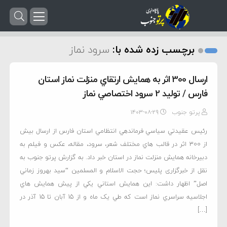
برچسب زده شده با:
سرود نماز
ارسال 300 اثر به همايش ارتقاي منزلت نماز استان
فارس / توليد 2 سرود اختصاصي نماز
پرتو جنوب
۱۴۰۳-۰۸-۲۹
رئيس عقيدتي سياسي فرماندهي انتظامي استان فارس از ارسال بيش
از 300 اثر در قالب هاي مختلف شعر، سرود، مقاله، عکس و فيلم به
دبيرخانه همايش منزلت نماز در استان خبر داد. به گزارش پرتو جنوب به
نقل از خبرگزاری پلیس؛ حجت الاسلام و المسلمين “سيد بهروز زماني
اصل” اظهار داشت: اين همايش استاني يکي از پيش همايش هاي
اجلاسيه سراسري نماز است که طي يک ماه و از 15 آبان تا 15 آذر در
[…]