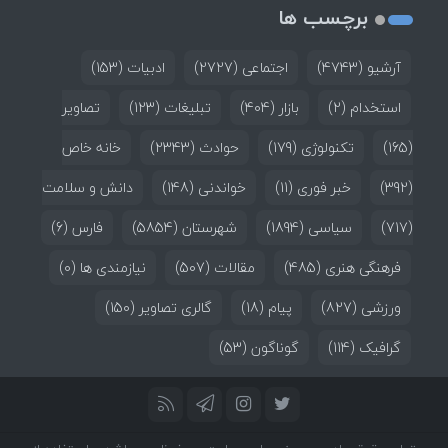
برچسب ها
آرشیو
(4743)
اجتماعی
(2727)
ادبیات
(153)
استخدام
(2)
بازار
(404)
تبلیغات
(123)
تصاویر
(165)
تکنولوژی
(179)
حوادث
(2343)
خانه خاص
(392)
خبر فوری
(11)
خواندنی
(148)
دانش و سلامت
(717)
سیاسی
(1894)
شهرستان
(5854)
فارس
(6)
فرهنگی هنری
(485)
مقالات
(507)
نیازمندی ها
(0)
ورزشی
(827)
پیام
(18)
گالری تصاویر
(150)
گرافیک
(114)
گوناگون
(53)