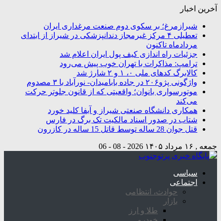
آخرین اخبار
شیرازمرغ؛ بر سکوی دوم صنعت مرغداری ایران
تعطیلی ۴ مرکز غیرمجاز دندانپزشکی در شیراز از ابتدای
مردادماه تاکنون
جزئیات راه اندازی کیف پول ایران اعلام شد
ترامپ: مذاکرات با تهران خوب پیش می‌رود
کالابرگ کدهای ملی ۰، ۱ و ۲ شارژ شد
واژگونی پژو۲۰۶ در جاده بابامیدان- نورآباد با ۳ مصدوم
موتورسواری بانوان؛ واقعیتی که از قانون جلوتر حرکت
می‌کند
همکاری دانشگاه صنعتی شیراز و آبفا کلید خورد
شتاب در صدور اسناد مالکیت تک برگ در فارس
قتل جوان 28 ساله توسط قاتل 15 ساله در کازرون
جمعه , ۱۶ مرداد ۱۴۰۵
2026 - 08 - 06
سیاسی
اجتماعی
حوادث، انتظامی
بازار
طلا و ارز
خودرو