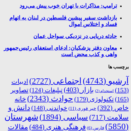
ترامپ: مذاکرات با تهران خوب پیش می‌رود
بازداشت سفیر پیشین فلسطین در لبنان به اتهام
فساد و اختلاس اموال
حادثه دریایی در نزدیکی سواحل عمان
معاون دفتر پزشکیان: ادعای استعفای رئیس‌جمهور
واهی و کذب محض است
برچسب ها
آرشیو
(4743)
اجتماعی
(2727)
ادبیات
بازار
(403)
(153)
تبلیغات
(124)
تصاویر
استخدام
(2)
حوادث
(2343)
خانه
(165)
تکنولوژی
(179)
دانش و
خاص
(392)
خواندنی
(148)
خبر فوری
(11)
شهرستان
سیاسی
(1894)
سلامت
(717)
(5850)
فرهنگی هنری
(484)
مقالات
فارس
(6)