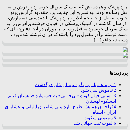
مرد پزشک و همدستش که به سبک سریال خونسرد برادرش را به
قتل رسانده بودند ،به تشریح این جنایت پرداختند. به گزارش پرتو
جنوب به نقل از جام جم آنلاین، مرد پزشک با همدستی دستیارش،
آذر سال گذشته در کلینیک پزشکی در خیابان فرشته برادرش را به
سبک سریال خونسرد به قتل رساند. ماموران در آنجا دفترچه ای که
دست نوشته برادر مقتول بود را یافتندکه در آن نوشته شده بود ،
دستبند ، چاقو […]
پربازدیدها
1
مریم همتیان بازیگر سینما و تئاتر درگذشت
2
خاموش نمی شود
3
راه‌یابی فیلم کوتاه «بی‌خوابی» به جشنواره «تابستان فیلم
اینسکو» لهستان
4
فراخوان همایش طرح واره ملی شاعران ایلیاتی و عشایری
ایران «ایلماه»
5
سمفونی سکوت
6
الموت ثبت جهانی شد