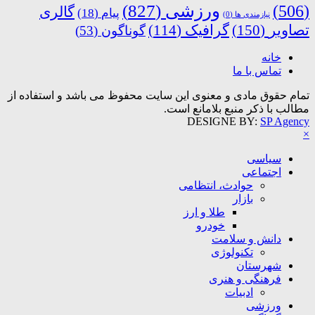
ورزشی
(827)
(506)
گالری
پیام
(18)
نیازمندی ها
(0)
تصاویر
(150)
گرافیک
(114)
گوناگون
(53)
خانه
تماس با ما
تمام حقوق مادی و معنوی این سایت محفوظ می باشد و استفاده از
مطالب با ذکر منبع بلامانع است.
DESIGNE BY:
SP Agency
×
سیاسی
اجتماعی
حوادث، انتظامی
بازار
طلا و ارز
خودرو
دانش و سلامت
تکنولوژی
شهرستان
فرهنگی و هنری
ادبیات
ورزشی