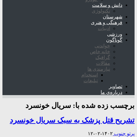
دانش و سلامت
تکنولوژی
شهرستان
فرهنگی و هنری
ادبیات
ورزشی
گوناگون
خواندنی
خانه خاص
گرافیک
مقالات
نیازمندی ها
استخدام
تبلیغات
تصاویر
درباره‌ی ما
برچسب زده شده با:
سریال خونسرد
تشریح قتل پزشک به سبک سریال خونسرد
پرتو جنوب
۱۴۰۲-۰۲-۱۲