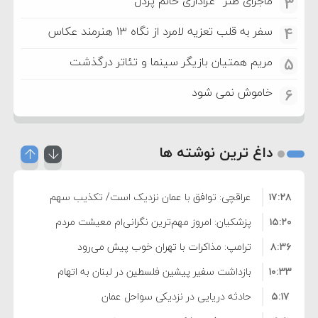
ماجرای طنز “عزاداری خانم پردل”
3
سفر به قلب تعزیه لامرد از نگاه ۱۳ هنرمند عکاس
4
مریم همتیان بازیگر سینما و تئاتر درگذشت
5
خاموش نمی شود
6
داغ ترین نوشته ها
۱۷:۲۸
عراقچی: توافق با عمان نزدیک است/ تکذیب سهم
۱۵:۲۰
۱۱ درصدی ایران از خزر
پزشکیان: امروز مهم‌ترین نگرانی‌ام معیشت مردم
۸:۳۶
است
ترامپ: مذاکرات با تهران خوب پیش می‌رود
۱۰:۳۳
بازداشت سفیر پیشین فلسطین در لبنان به اتهام
۵:۱۷
فساد و اختلاس اموال
حادثه دریایی در نزدیکی سواحل عمان