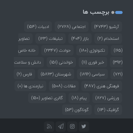
برچسب ها
آرشیو
(4743)
اجتماعی
(2728)
ادبیات
(154)
استخدام
(2)
بازار
(404)
تبلیغات
(123)
تصاویر
(165)
تکنولوژی
(180)
حوادث
(2347)
خانه خاص
(392)
خبر فوری
(11)
خواندنی
(151)
دانش و سلامت
(721)
سیاسی
(1896)
شهرستان
(5863)
فارس
(6)
فرهنگی هنری
(487)
مقالات
(508)
نیازمندی ها
(0)
ورزشی
(827)
پیام
(18)
گالری تصاویر
(150)
گرافیک
(114)
گوناگون
(53)