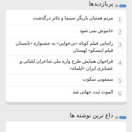
پربازدیدها
مریم همتیان بازیگر سینما و تئاتر درگذشت
1
خاموش نمی شود
2
راه‌یابی فیلم کوتاه «بی‌خوابی» به جشنواره «تابستان
3
فیلم اینسکو» لهستان
فراخوان همایش طرح واره ملی شاعران ایلیاتی و
4
عشایری ایران «ایلماه»
سمفونی سکوت
5
الموت ثبت جهانی شد
6
داغ ترین نوشته ها