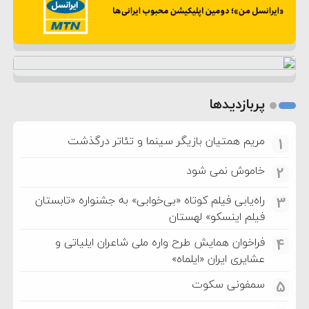
پربازدیدها
مریم همتیان بازیگر سینما و تئاتر درگذشت
1
خاموش نمی شود
2
راه‌یابی فیلم کوتاه «بی‌خوابی» به جشنواره «تابستان
3
فیلم اینسکو» لهستان
فراخوان همایش طرح واره ملی شاعران ایلیاتی و
4
عشایری ایران «ایلماه»
سمفونی سکوت
5