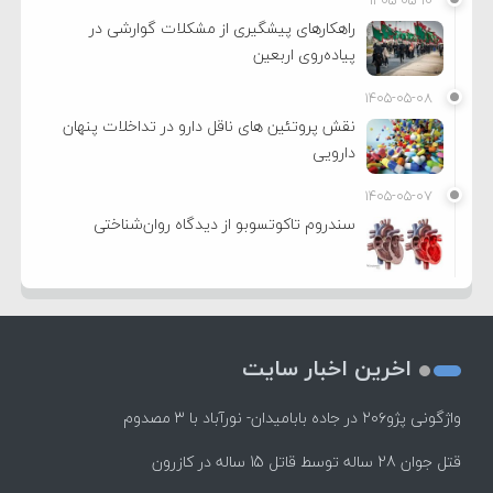
راهکارهای پیشگیری از مشکلات گوارشی در
پیاده‌روی اربعین
۱۴۰۵-۰۵-۰۸
نقش پروتئین های ناقل دارو در تداخلات پنهان
دارویی
۱۴۰۵-۰۵-۰۷
سندروم تاکوتسوبو از دیدگاه روان‌شناختی
اخرین اخبار سایت
واژگونی پژو۲۰۶ در جاده بابامیدان- نورآباد با ۳ مصدوم
قتل جوان 28 ساله توسط قاتل 15 ساله در کازرون