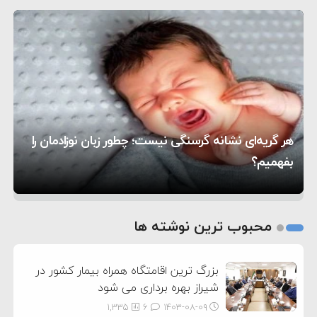
۵:۴۵
دیوانگی آمریکا داریم
ترامپ دستور حملات جدید علیه ایران را صادر کرد
۱۲:۵۹
سپاه: دو نفتکش متخلف مورد اصابت قرار گرفته و
۸:۵۷
متوقف شدند
ترامپ مدعی توافق تاریخی برای خلع سلاح کامل
۱۶:۱۹
حماس شد
اعتراض عراقچی به همتای بلغارستانی به دلیل کمک
۱۰:۱۵
به آمریکا در حملات به ایران
کشورهایی که به متجاوزان کمک می کنند پاسخ
هر گریه‌ای نشانه گرسنگی نیست؛ چطور زبان نوزادمان را
۶:۰۵
سختی خواهند گرفت
سنتکام پایان تجاوز جدید به ایران را اعلام کرد
بفهمیم؟
روی دیگر زندگی
تغذیه پدر می‌تواند بر سلامت نوزاد تأثیر بگذارد
1
2
محبوب ترین نوشته ها
3
بزرگ ترین اقامتگاه همراه بیمار کشور در
شیراز بهره برداری می شود
1,335
6
۱۴۰۳-۰۸-۰۹