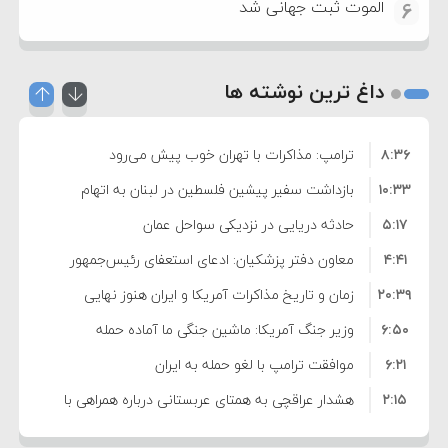
الموت ثبت جهانی شد
6
داغ ترین نوشته ها
۸:۳۶
ترامپ: مذاکرات با تهران خوب پیش می‌رود
۱۰:۳۳
بازداشت سفیر پیشین فلسطین در لبنان به اتهام
۵:۱۷
فساد و اختلاس اموال
حادثه دریایی در نزدیکی سواحل عمان
۴:۴۱
معاون دفتر پزشکیان: ادعای استعفای رئیس‌جمهور
۲۰:۳۹
واهی و کذب محض است
زمان و تاریخ مذاکرات آمریکا و ایران هنوز نهایی
۶:۵۰
نشده است
وزیر جنگ آمریکا: ماشین جنگی ما آماده حمله
۶:۲۱
نظامی علیه ایران است
موافقت ترامپ با لغو حمله به ایران
۲:۱۵
هشدار عراقچی به همتای عربستانی درباره همراهی با
۷:۱۰
آمریکا
مقام ارشد امنیتی: برنامه گسترده‌ای برای پاسخ به