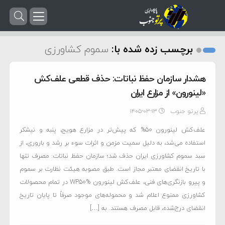
برچسب زده شده با:
سموم کشاورزی
هشدار سازمان حفظ نباتات: حذف قطعی علف‌کش
«لینورون» از مزارع ایران
پرتو جنوب
۱۴۰۵-۰۳-۱۳
علف‌کش لینورون 50% که پیش‌تر در مزارع هویج، پنبه و نیشکر
استفاده می‌شد، به دلیل سمیت مزمن و اثرات سوء بر رشد و باروری، از
سبد سموم کشاورزی ایران حذف شد؛ سازمان حفظ نباتات: مصرف تنها
با تاریخ انقضای معتبر مجاز است. طبق مصوبه هیئت نظارت بر سموم
و پیرو بازنگری‌های فنی، علف‌کش لینورون WP50% در تمام محصولات
کشاورزی ممنوع اعلام شد و محموله‌های موجود صرفاً تا پایان تاریخ
انقضای درج‌شده، قابل مصرف هستند. به […]