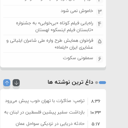
خاموش نمی شود
3
راه‌یابی فیلم کوتاه «بی‌خوابی» به جشنواره
4
«تابستان فیلم اینسکو» لهستان
فراخوان همایش طرح واره ملی شاعران ایلیاتی و
5
عشایری ایران «ایلماه»
سمفونی سکوت
6
داغ ترین نوشته ها
ترامپ: مذاکرات با تهران خوب پیش می‌رود
۸:۳۶
بازداشت سفیر پیشین فلسطین در لبنان به اته
۱۰:۳۳
حادثه دریایی در نزدیکی سواحل عمان
۵:۱۷