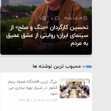
سنتکام پایان تجاوز جدید به ایران را اعلام کرد
۶:۰۵
11
0
۱۴۰۵-۰۵-۱۶
تحسین کارگردان «جنگ و صلح» از
44
31
0
0
۱۴۰۵-۰۵-۱۳
۱۴۰۵-۰۵-۱۲
هر گریه‌ای نشانه گرسنگی نیست؛
تغذیه پدر می‌تواند بر سلامت نوزاد
سینمای ایران؛ روایتی از عشق عمیق
به مردم
تأثیر بگذارد
چطور زبان نوزادمان را بفهمیم؟
1
2
محبوب ترین نوشته ها
3
بزرگ ترین اقامتگاه همراه بیمار
کشور در شیراز بهره برداری می
شود
1,336
6
۱۴۰۳-۰۸-۰۹