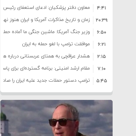
معاون دفتر پزشکیان: ادعای استعفای رئیس
۴:۴۱
است
زمان و تاریخ مذاکرات آمریکا و ایران هنوز نه
۲۰:۳۹
وزیر جنگ آمریکا: ماشین جنگی ما آماده حمله 
۶:۵۰
موافقت ترامپ با لغو حمله به ایران
۶:۲۱
هشدار عراقچی به همتای عربستانی درباره همرا
۲:۱۵
مقام ارشد امنیتی: برنامه گسترده‌ای برای پاسخ 
۷:۱۰
ترامپ دستور حملات جدید علیه ایران را صادر 
۵:۴۵
سپاه: دو نفتکش متخلف مورد اصابت قرار گر
۱۲:۵۹
ترامپ مدعی توافق تاریخی برای خلع سلاح ک
۸:۵۷
اعتراض عراقچی به همتای بلغارستانی به دلیل
۱۶:۱۹
ایران
کشورهایی که به متجاوزان کمک می کنند پ
۱۰:۱۵