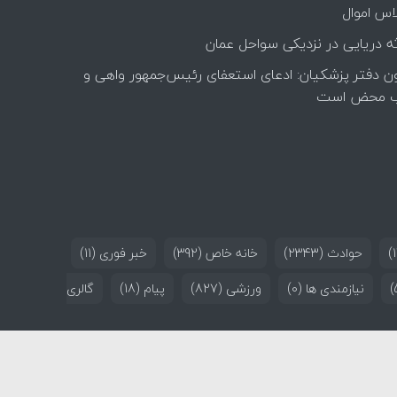
اس اموال
ه دریایی در نزدیکی سواحل عمان
ن دفتر پزشکیان: ادعای استعفای رئیس‌جمهور واهی و
 محض است
حوادث
(2343)
خانه خاص
(392)
خبر فوری
(11)
نیازمندی ها
(0)
ورزشی
(827)
پیام
(18)
گالری