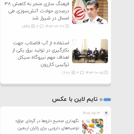
فرهنگ سازی منجر به کاهش ۳۸
درصدی حوادث آتش‌سوزی طی
امسال در شیراز شد
1,545
2
۱۴۰۳-۰۶-۲۷
استفاده از آب فاضلاب جهت
بکارگیری در تولید برق یکی از
اهداف مهم نیروگاه سیکل
ترکیبی کازرون
1,680
2
۱۴۰۳-۱۰-۰۵
تایم لاین با عکس
۱۴۰۵-۰۵-۱۳
نگهداری صحیح داروها در گرمای عراق؛
توصیه‌های دارویی برای زائران اربعین