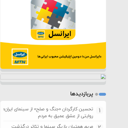
پربازدیدها
تحسین کارگردان «جنگ و صلح» از سینمای ایران؛
1
روایتی از عشق عمیق به مردم
مریم همتیان بازیگر سینما و تئاتر درگذشت
2