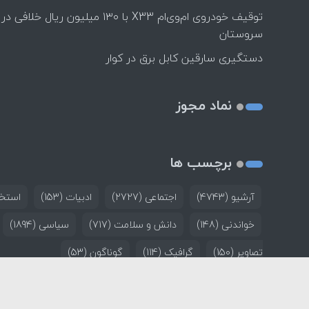
توقیف خودروی ام‌وی‌ام X33 با ۱۳۰ میلیون ریال خلافی در
سروستان
دستگیری سارقین کابل برق در کوار
نماد مجوز
برچسب ها
آرشیو
(4743)
اجتماعی
(2727)
ادبیات
(153)
استخد
خواندنی
(148)
دانش و سلامت
(717)
سیاسی
(1894)
تصاویر
(150)
گرافیک
(114)
گوناگون
(53)
خانه
تماس با ما