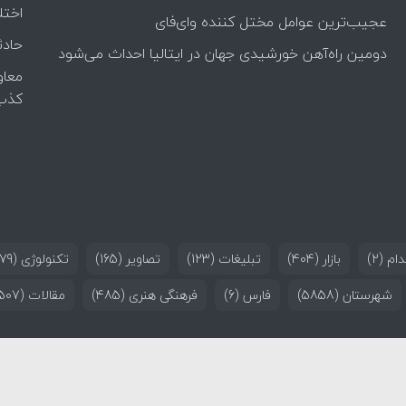
اختل
عجیب‌ترین عوامل مختل کننده وای‌فای
حادث
دومین راه‌آهن خورشیدی جهان در ایتالیا احداث می‌شود
معاو
کذب
ام
(2)
بازار
(404)
تبلیغات
(123)
تصاویر
(165)
تکنولوژی
(179)
شهرستان
(5858)
فارس
(6)
فرهنگی هنری
(485)
مقالات
(507)