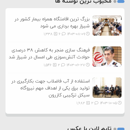
محبوب ترین نوشته ها
3
بزرگ ترین اقامتگاه همراه بیمار کشور در
شیراز بهره برداری می شود
1,338
6
۱۴۰۳-۰۸-۰۹
فرهنگ سازی منجر به کاهش ۳۸ درصدی
حوادث آتش‌سوزی طی امسال در شیراز شد
1,546
2
۱۴۰۳-۰۶-۲۷
استفاده از آب فاضلاب جهت بکارگیری در
تولید برق یکی از اهداف مهم نیروگاه
سیکل ترکیبی کازرون
1,682
2
۱۴۰۳-۱۰-۰۵
تایم لاین با عکس