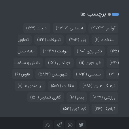
برچسب ها
آرشیو
(4743)
اجتماعی
(2727)
ادبیات
(153)
استخدام
(2)
بازار
(404)
تبلیغات
(123)
تصاویر
(165)
تکنولوژی
(180)
حوادث
(2347)
خانه خاص
(392)
خبر فوری
(11)
خواندنی
(151)
دانش و سلامت
(720)
سیاسی
(1894)
شهرستان
(5862)
فارس
(6)
فرهنگی هنری
(486)
مقالات
(507)
نیازمندی ها
(0)
ورزشی
(827)
پیام
(18)
گالری تصاویر
(150)
گرافیک
(114)
گوناگون
(53)