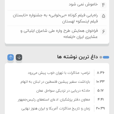
خاموش نمی شود
4
راه‌یابی فیلم کوتاه «بی‌خوابی» به جشنواره «تابستان
5
فیلم اینسکو» لهستان
فراخوان همایش طرح واره ملی شاعران ایلیاتی و
6
عشایری ایران «ایلماه»
داغ ترین نوشته ها
۸:۳۶
ترامپ: مذاکرات با تهران خوب پیش می‌رود
۱۰:۳۳
بازداشت سفیر پیشین فلسطین در لبنان به اتهام
۵:۱۷
فساد و اختلاس اموال
حادثه دریایی در نزدیکی سواحل عمان
۴:۴۱
معاون دفتر پزشکیان: ادعای استعفای رئیس‌جمهور
۲۰:۳۹
واهی و کذب محض است
زمان و تاریخ مذاکرات آمریکا و ایران هنوز نهایی