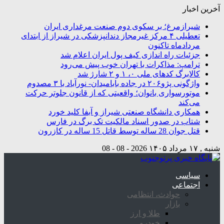
آخرین اخبار
شیرازمرغ؛ بر سکوی دوم صنعت مرغداری ایران
تعطیلی ۴ مرکز غیرمجاز دندانپزشکی در شیراز از ابتدای
مردادماه تاکنون
جزئیات راه اندازی کیف پول ایران اعلام شد
ترامپ: مذاکرات با تهران خوب پیش می‌رود
کالابرگ کدهای ملی ۰، ۱ و ۲ شارژ شد
واژگونی پژو۲۰۶ در جاده بابامیدان- نورآباد با ۳ مصدوم
موتورسواری بانوان؛ واقعیتی که از قانون جلوتر حرکت
می‌کند
همکاری دانشگاه صنعتی شیراز و آبفا کلید خورد
شتاب در صدور اسناد مالکیت تک برگ در فارس
قتل جوان 28 ساله توسط قاتل 15 ساله در کازرون
شنبه , ۱۷ مرداد ۱۴۰۵
2026 - 08 - 08
سیاسی
اجتماعی
حوادث، انتظامی
بازار
طلا و ارز
خودرو