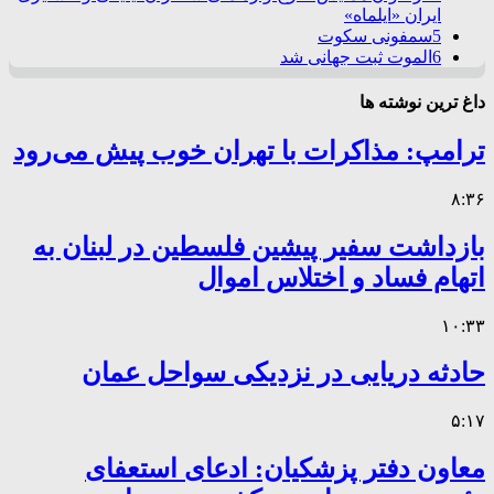
ایران «ایلماه»
5
سمفونی سکوت
6
الموت ثبت جهانی شد
داغ ترین نوشته ها
ترامپ: مذاکرات با تهران خوب پیش می‌رود
۸:۳۶
بازداشت سفیر پیشین فلسطین در لبنان به
اتهام فساد و اختلاس اموال
۱۰:۳۳
حادثه دریایی در نزدیکی سواحل عمان
۵:۱۷
معاون دفتر پزشکیان: ادعای استعفای