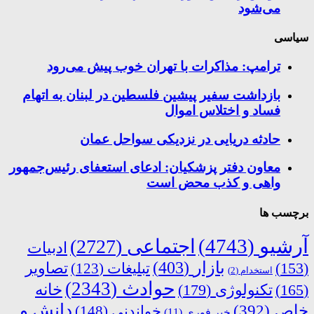
می‌شود
سیاسی
ترامپ: مذاکرات با تهران خوب پیش می‌رود
بازداشت سفیر پیشین فلسطین در لبنان به اتهام
فساد و اختلاس اموال
حادثه دریایی در نزدیکی سواحل عمان
معاون دفتر پزشکیان: ادعای استعفای رئیس‌جمهور
واهی و کذب محض است
برچسب ها
آرشیو
(4743)
اجتماعی
(2727)
ادبیات
بازار
(403)
(153)
تبلیغات
(123)
تصاویر
استخدام
(2)
حوادث
(2343)
خانه
(165)
تکنولوژی
(179)
دانش و
خاص
(392)
خواندنی
(148)
خبر فوری
(11)