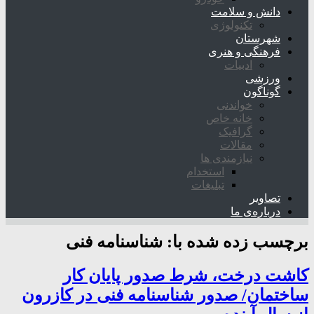
دانش و سلامت
تکنولوژی
شهرستان
فرهنگی و هنری
ادبیات
ورزشی
گوناگون
خواندنی
خانه خاص
گرافیک
مقالات
نیازمندی ها
استخدام
تبلیغات
تصاویر
درباره‌ی ما
برچسب زده شده با:
شناسنامه فنی
کاشت درخت، شرط صدور پایان کار
ساختمان/ صدور شناسنامه فنی در کازرون