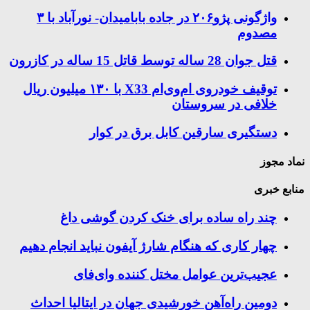
واژگونی پژو۲۰۶ در جاده بابامیدان- نورآباد با ۳
مصدوم
قتل جوان 28 ساله توسط قاتل 15 ساله در کازرون
توقیف خودروی ام‌وی‌ام X33 با ۱۳۰ میلیون ریال
خلافی در سروستان
دستگیری سارقین کابل برق در کوار
نماد مجوز
منابع خبری
چند راه‌ ساده برای خنک کردن گوشی داغ
چهار کاری که هنگام شارژ آیفون نباید انجام دهیم
عجیب‌ترین عوامل مختل کننده وای‌فای
دومین راه‌آهن خورشیدی جهان در ایتالیا احداث