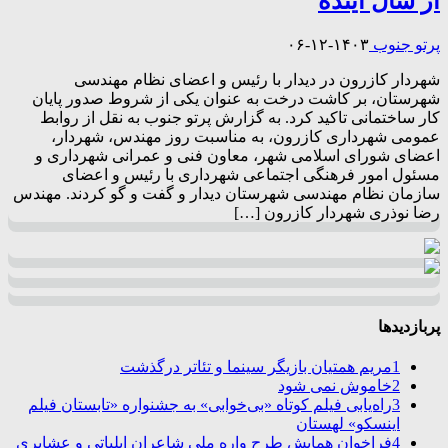
از سال آینده
پرتو جنوب
۱۴۰۳-۱۲-۰۶
شهردار کازرون در دیدار با رئیس و اعضای نظام مهندسی
شهرستان، بر کاشت درخت به عنوان یکی از شروط صدور پایان
کار ساختمانی تاکید کرد. به گزارش پرتو جنوب به نقل از روابط
عمومی شهرداری کازرون، به مناسبت روز مهندس، شهردار،
اعضای شورای اسلامی شهر، معاون فنی و عمرانی شهرداری و
مسئول امور فرهنگی اجتماعی شهرداری با رئیس و اعضای
سازمان نظام مهندسی شهرستان دیدار و گفت و گو کردند. مهندس
رضا نوذری شهردار کازرون […]
پربازدیدها
1
مریم همتیان بازیگر سینما و تئاتر درگذشت
2
خاموش نمی شود
3
راه‌یابی فیلم کوتاه «بی‌خوابی» به جشنواره «تابستان فیلم
اینسکو» لهستان
4
فراخوان همایش طرح واره ملی شاعران ایلیاتی و عشایری