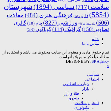
شهرستان
سیاسی
(1894)
سلامت
(717)
(5854)
فرهنگی هنری
(484)
مقالات
فارس
(6)
ورزشی
(827)
(506)
گالری
پیام
(18)
نیازمندی ها
(0)
تصاویر
(150)
گرافیک
(114)
گوناگون
(53)
خانه
تماس با ما
تمام حقوق مادی و معنوی این سایت محفوظ می باشد و استفاده از
مطالب با ذکر منبع بلامانع است.
DESIGNE BY:
SP Agency
×
سیاسی
اجتماعی
حوادث، انتظامی
بازار
طلا و ارز
خودرو
دانش و سلامت
تکنولوژی