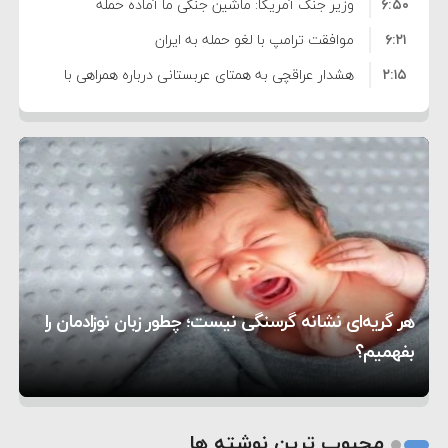
۶:۵۰
نشده است
وزیر جنگ آمریکا: ماشین جنگی ما آماده حمله
۶:۲۱
نظامی علیه ایران است
موافقت ترامپ با لغو حمله به ایران
۲:۱۵
هشدار عراقچی به همتای عربستانی درباره همراهی با
۷:۱۰
آمریکا
مقام ارشد امنیتی: برنامه گسترده‌ای برای پاسخ به
۵:۴۵
دیوانگی آمریکا داریم
ترامپ دستور حملات جدید علیه ایران را صادر کرد
۱۲:۵۹
سپاه: دو نفتکش متخلف مورد اصابت قرار گرفته و
۸:۵۷
متوقف شدند
ترامپ مدعی توافق تاریخی برای خلع سلاح کامل
۱۶:۱۹
حماس شد
اعتراض عراقچی به همتای بلغارستانی به دلیل کمک
۱۰:۱۵
به آمریکا در حملات به ایران
کشورهایی که به متجاوزان کمک می کنند پاسخ
هر گریه‌ای نشانه گرسنگی نیست؛ چطور زبان نوزادمان را
۶:۰۵
سختی خواهند گرفت
سنتکام پایان تجاوز جدید به ایران را اعلام کرد
بفهمیم؟
روی دیگر زندگی
تغذیه پدر می‌تواند بر سلامت نوزاد تأثیر بگذارد
1
2
محبوب ترین نوشته ها