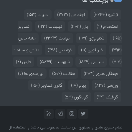
آرشیو
(4743)
اجتماعی
(2727)
ادبیات
(153)
استخدام
(2)
بازار
(403)
تبلیغات
(123)
تصاویر
(165)
تکنولوژی
(179)
حوادث
(2343)
خانه خاص
(392)
خبر فوری
(11)
خواندنی
(148)
دانش و سلامت
(717)
سیاسی
(1894)
شهرستان
(5849)
فارس
(6)
فرهنگی هنری
(484)
مقالات
(506)
نیازمندی ها
(0)
ورزشی
(827)
پیام
(18)
گالری تصاویر
(150)
گرافیک
(114)
گوناگون
(53)
تمام حقوق مادی و معنوی این سایت محفوظ می باشد و استفاده از