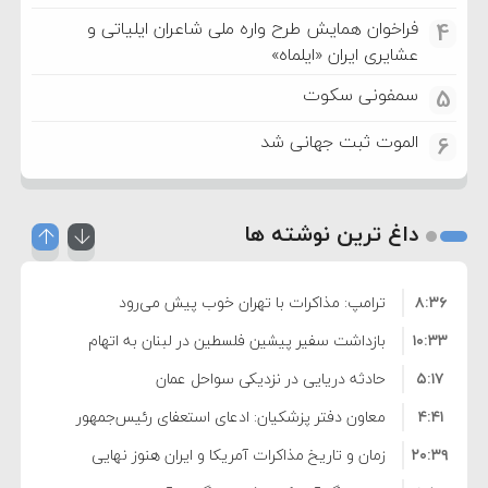
فراخوان همایش طرح واره ملی شاعران ایلیاتی و
4
عشایری ایران «ایلماه»
سمفونی سکوت
5
الموت ثبت جهانی شد
6
داغ ترین نوشته ها
۸:۳۶
ترامپ: مذاکرات با تهران خوب پیش می‌رود
۱۰:۳۳
بازداشت سفیر پیشین فلسطین در لبنان به اتهام
۵:۱۷
فساد و اختلاس اموال
حادثه دریایی در نزدیکی سواحل عمان
۴:۴۱
معاون دفتر پزشکیان: ادعای استعفای رئیس‌جمهور
۲۰:۳۹
واهی و کذب محض است
زمان و تاریخ مذاکرات آمریکا و ایران هنوز نهایی