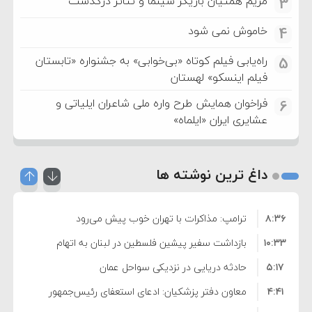
مریم همتیان بازیگر سینما و تئاتر درگذشت
3
خاموش نمی شود
4
راه‌یابی فیلم کوتاه «بی‌خوابی» به جشنواره «تابستان
5
فیلم اینسکو» لهستان
فراخوان همایش طرح واره ملی شاعران ایلیاتی و
6
عشایری ایران «ایلماه»
داغ ترین نوشته ها
۸:۳۶
ترامپ: مذاکرات با تهران خوب پیش می‌رود
۱۰:۳۳
بازداشت سفیر پیشین فلسطین در لبنان به اتهام
۵:۱۷
فساد و اختلاس اموال
حادثه دریایی در نزدیکی سواحل عمان
۴:۴۱
معاون دفتر پزشکیان: ادعای استعفای رئیس‌جمهور