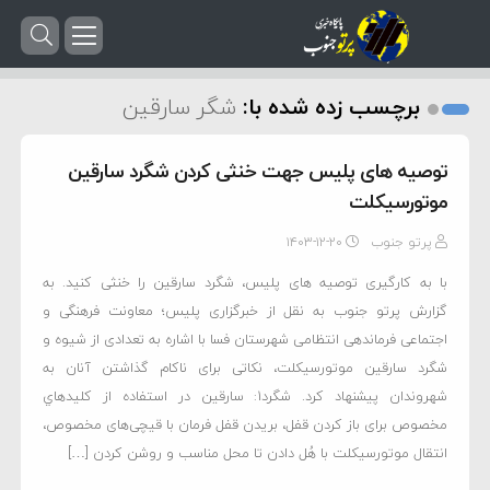
برچسب زده شده با:
شگر سارقین
توصیه های پلیس جهت خنثی کردن شگرد سارقین
موتورسیکلت
پرتو جنوب
۱۴۰۳-۱۲-۲۰
با به کارگیری توصیه های پلیس، شگرد سارقین را خنثی کنید. به
گزارش پرتو جنوب به نقل از خبرگزاری پلیس؛ معاونت فرهنگی و
اجتماعی فرماندهی انتظامی شهرستان فسا با اشاره به تعدادی از شیوه و
شگرد سارقین موتورسیکلت، نکاتی برای ناکام گذاشتن آنان به
شهروندان پیشنهاد کرد. شگرد1: سارقین در استفاده از کليدهاي
مخصوص برای باز کردن قفل، بريدن قفل فرمان با قیچی‌های مخصوص،
انتقال موتورسیکلت با هُل دادن تا محل مناسب و روشن کردن […]