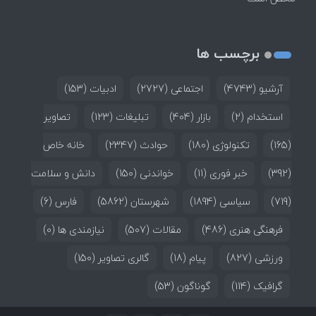
برچسب ها
آرشیو
(4743)
اجتماعی
(2727)
ادبیات
(153)
استخدام
(2)
بازار
(404)
تبلیغات
(123)
تصاویر
(165)
تکنولوژی
(180)
حوادث
(2347)
خانه خاص
(392)
خبر فوری
(11)
خواندنی
(150)
دانش و سلامت
(719)
سیاسی
(1894)
شهرستان
(5862)
فارس
(6)
فرهنگی هنری
(486)
مقالات
(507)
نیازمندی ها
(0)
ورزشی
(827)
پیام
(18)
گالری تصاویر
(150)
گرافیک
(114)
گوناگون
(53)