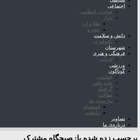
اجتماعی
حوادث، انتظامی
بازار
طلا و ارز
خودرو
دانش و سلامت
تکنولوژی
شهرستان
فرهنگی و هنری
ادبیات
ورزشی
گوناگون
خواندنی
خانه خاص
گرافیک
مقالات
نیازمندی ها
استخدام
تبلیغات
تصاویر
درباره‌ی ما
برچسب زده شده با:
صبحگاه مشترک