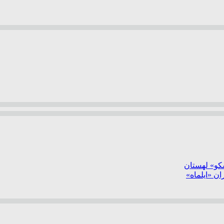
سکو» لهستان
ن «ایلماه»