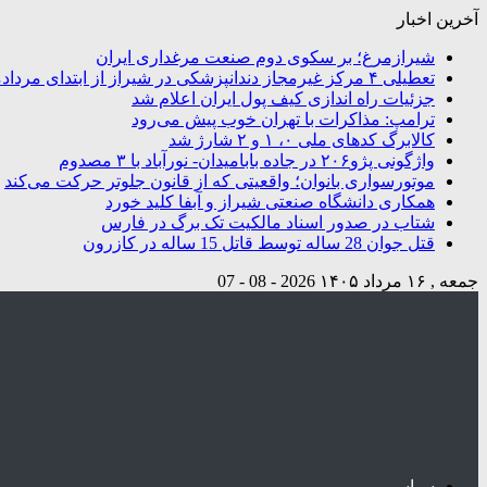
آخرین اخبار
شیرازمرغ؛ بر سکوی دوم صنعت مرغداری ایران
تعطیلی ۴ مرکز غیرمجاز دندانپزشکی در شیراز از ابتدای مردادماه تاکنون
جزئیات راه اندازی کیف پول ایران اعلام شد
ترامپ: مذاکرات با تهران خوب پیش می‌رود
کالابرگ کدهای ملی ۰، ۱ و ۲ شارژ شد
واژگونی پژو۲۰۶ در جاده بابامیدان- نورآباد با ۳ مصدوم
موتورسواری بانوان؛ واقعیتی که از قانون جلوتر حرکت می‌کند
همکاری دانشگاه صنعتی شیراز و آبفا کلید خورد
شتاب در صدور اسناد مالکیت تک برگ در فارس
قتل جوان 28 ساله توسط قاتل 15 ساله در کازرون
جمعه , ۱۶ مرداد ۱۴۰۵
2026 - 08 - 07
سیاسی