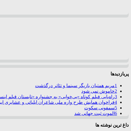
پربازدیدها
1
مریم همتیان بازیگر سینما و تئاتر درگذشت
2
خاموش نمی شود
3
راه‌یابی فیلم کوتاه «بی‌خوابی» به جشنواره «تابستان فیلم این
4
فراخوان همایش طرح واره ملی شاعران ایلیاتی و عشایری ایرا
5
سمفونی سکوت
6
الموت ثبت جهانی شد
داغ ترین نوشته ها