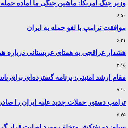
وزیر جنگ آمریکا: ماشین جنگی ما آماده حمله
۶:۵۰
موافقت ترامپ با لغو حمله به ایران
۶:۲۱
هشدار عراقچی به همتای عربستانی درباره همر
۲:۱۵
مقام ارشد امنیتی: برنامه گسترده‌ای برای پاس
۷:۱۰
ترامپ دستور حملات جدید علیه ایران را صادر
۵:۴۵
سپاه: دو نفتکش متخلف مورد اصابت قرار گر